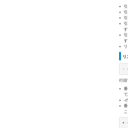
引
引
引
引
す
引
す
リ
リ
-
行頭
番
て
-
番
こ
+