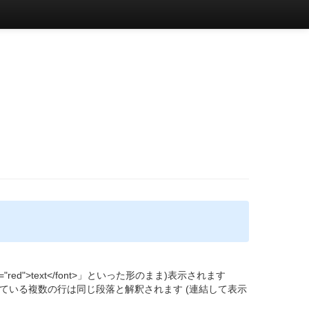
red">text</font>」といった形のまま)表示されます
ている複数の行は同じ段落と解釈されます (連結して表示