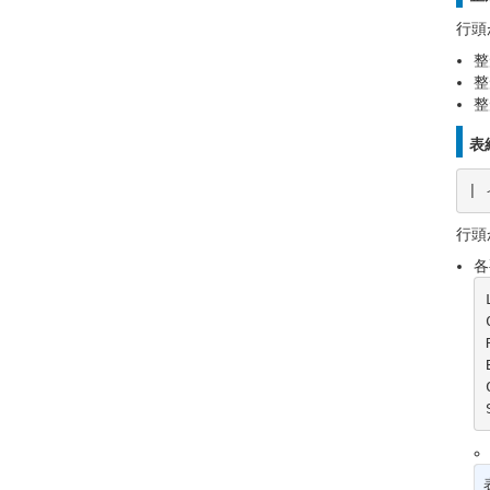
行頭
整
整
整
表
|
行頭
各