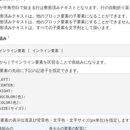
が半角空白で始まる行は整形済みテキストとなります。行の自動折り返
形済みテキストは、他のブロック要素の子要素になることができます。
形済みテキストは、他のブロック要素を子要素にすることができません
形済みテキストは、すべての子要素を文字列として扱います。
†
組み
 インライン要素 | インライン要素 |
から | でインライン要素を区切ることで表組みになります。
要素の先頭に下記の記述子を指定できます。
LEFT:

CENTER:

RIGHT:

BGCOLOR(色):

COLOR(色):

SIZE(サイズ):
要素の表示位置及び背景色・文字色・文字サイズ(px単位)を指定しま
表組みの
各セルの要素の配置に