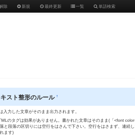
解除
新規
最終更新
一覧
単語検索
テキスト整形のルール
†
は入力した文章がそのまま出力されます。
TMLのタグは効果がありません。書かれた文章はそのまま(「<font color="
落と段落の区切りには空行をはさんで下さい。空行をはさまず、連続し
れます)