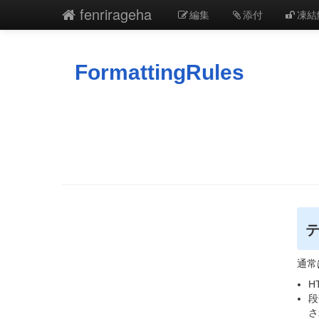
fenrirageha
編集
添付
凍結
FormattingRules
通常
H
段
さ