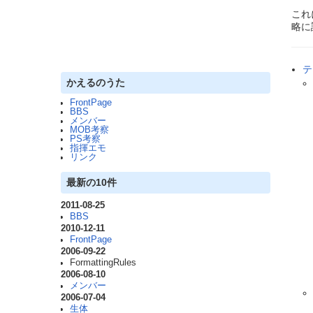
これ
略に
テ
かえるのうた
FrontPage
BBS
メンバー
MOB考察
PS考察
指揮エモ
リンク
最新の10件
2011-08-25
BBS
2010-12-11
FrontPage
2006-09-22
FormattingRules
2006-08-10
メンバー
2006-07-04
生体