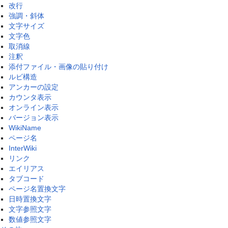
改行
強調・斜体
文字サイズ
文字色
取消線
注釈
添付ファイル・画像の貼り付け
ルビ構造
アンカーの設定
カウンタ表示
オンライン表示
バージョン表示
WikiName
ページ名
InterWiki
リンク
エイリアス
タブコード
ページ名置換文字
日時置換文字
文字参照文字
数値参照文字