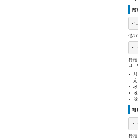
段
イ
他の
~
行頭
は、
段
定
段
段
段
引
>
行頭