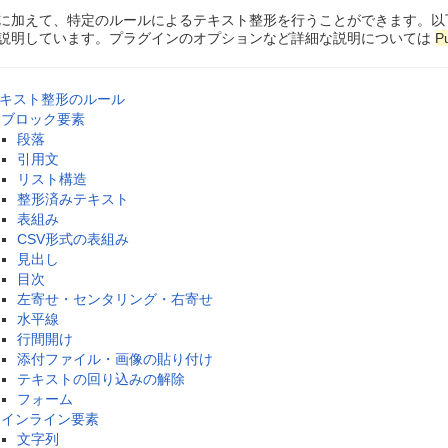
に加えて、特定のルールによるテキスト整形を行うことができます。以
説明しています。プラグインのオプションなど詳細な説明については
P
キスト整形のルール
ブロック要素
段落
引用文
リスト構造
整形済みテキスト
表組み
CSV形式の表組み
見出し
目次
左寄せ・センタリング・右寄せ
水平線
行間開け
添付ファイル・画像の貼り付け
テキストの回り込みの解除
フォーム
インライン要素
文字列