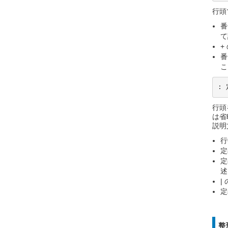
行頭
番
て
+
番
こ
:
行頭
は省
説明
行
定
定
述
|
定
整