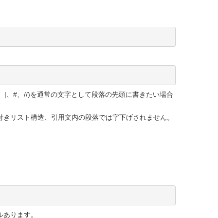
、|、#、//)を通常の文字として段落の先頭に書きたい場合
付きリスト構造、引用文内の段落では字下げされません。
ベルあります。