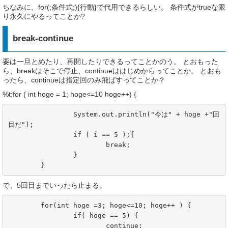
ちなみに、for(;条件式;){行動}で代用できるらしい。 条件式がtrueな限
り永久にやるってことか?
break-continue
要は一旦とめたり、再開したりできるってことかのう。 とおもった
ら、breakはそこで停止、continueははじめからってことか。 とおも
ったら、continueは指定回のみ飛ばすってことか？
%t;for ( int hoge = 1; hoge<=10 hoge++) {
		System.out.println("今は" + hoge +"回
目だ");

		if ( i == 5 );{

			break;

		}

	}
で、5回目までいったら止まる。
	for(int hoge =3; hoge<=10; hoge++ ) {

		if( hoge == 5) {

			continue;
