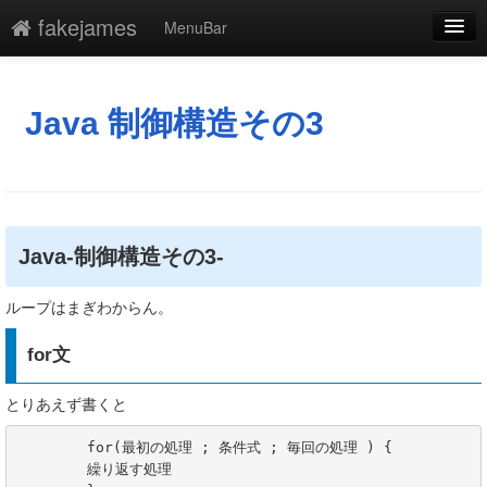
fakejames
MenuBar
編集
添付
Java 制御構造その3
凍結
新規
最終更新
Java-制御構造その3-
一覧
ループはまぎわからん。
単語検索
for文
とりあえず書くと
	for(最初の処理 ; 条件式 ; 毎回の処理 ) {

	繰り返す処理
