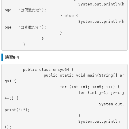
				System.out.println(h
oge + "は偶数だぜ");

			} else {

				System.out.println(h
oge + "は奇数だぞ");

			}

		}

	}
演習6-4
	public class ensyu64 {

		 public static void main(String[] ar
gs) {

			for (int i=1; i>=5; i++) {

				for (int j=1; j>=i j
++;) {

					 System.out.
print("+");

				}

				System.out.println
();
