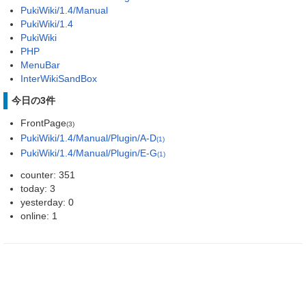
PukiWiki/1.4/Manual
PukiWiki/1.4
PukiWiki
PHP
MenuBar
InterWikiSandBox
今日の3件
FrontPage
(3)
PukiWiki/1.4/Manual/Plugin/A-D
(1)
PukiWiki/1.4/Manual/Plugin/E-G
(1)
counter: 351
today: 3
yesterday: 0
online: 1