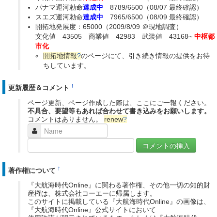
パナマ運河勅命
達成中
8789/6500（08/07 最終確認）
スエズ運河勅命
達成中
7965/6500（08/09 最終確認）
開拓地発展度：65000（2009/8/09 ＠現地調査）
文化値 43505 商業値 42983 武装値 43168~
中枢都
市化
開拓地情報
?
のページにて、引き続き情報の提供をお待
ちしています。
†
更新履歴＆コメント
ページ更新、ページ作成した際は、ここにご一報ください。
不具合、要望等もあれば合わせて書き込みをお願いします。
コメントはありません。
renew
?
†
著作権について
『大航海時代Online』に関わる著作権、その他一切の知的財
産権は、株式会社コーエーに帰属します。
このサイトに掲載している『大航海時代Online』の画像は、
『大航海時代Online』公式サイトにおいて