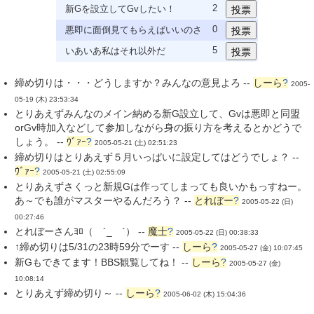
2
新Gを設立してGvしたい！
0
悪即に面倒見てもらえばいいのさ
5
いあいあ私はそれ以外だ
締め切りは・・・どうしますか？みんなの意見よろ --
しーら
?
2005-
05-19 (木) 23:53:34
とりあえずみんなのメイン納める新G設立して、Gvは悪即と同盟
orGv時加入などして参加しながら身の振り方を考えるとかどうで
しょう。 --
ｳﾞｧｰ
?
2005-05-21 (土) 02:51:23
締め切りはとりあえず５月いっぱいに設定してはどうでしょ？ --
ｳﾞｧｰ
?
2005-05-21 (土) 02:55:09
とりあえずさくっと新規Gは作ってしまっても良いかもっすねー。
あ～でも誰がマスターやるんだろう？ --
とれぼー
?
2005-05-22 (日)
00:27:46
とれぼーさんﾖﾛ（ ´_ゝ`） --
魔士
?
2005-05-22 (日) 00:38:33
↑締め切りは5/31の23時59分でーす --
しーら
?
2005-05-27 (金) 10:07:45
新Gもできてます！BBS観覧してね！ --
しーら
?
2005-05-27 (金)
10:08:14
とりあえず締め切り～ --
しーら
?
2005-06-02 (木) 15:04:36