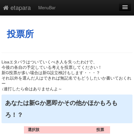
etapara
MenuBar
編集
添付
投票所
凍結
新規
Lisaエタパラはついていくべき人を失ったわけで、
最終更新
今後の各自の予定している考えを投票してください！
新G投票が多い場合は新G設立検討もします・・・？
それ以外を選んだ人はできれば無記名でもどうしたいか書いておくれ
一覧
ー
↓連打したら命はありませんよ～
単語検索
あなたは新Gか悪即かその他かほかもろも
ろ！？
選択肢
投票