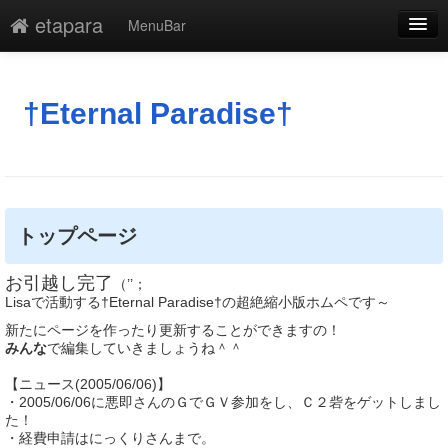
etapara
MenuBar
編集
添付
†Eternal Paradise†
凍結
新規
最終更新
トップページ
一覧
お引越し完了
（’’；
Lisaで活動する†Eternal Paradise†の超絶縮小版ホムペです～
単語検索
新たにページを作ったり更新することができますの！
みんな
で編集していきましょうね＾＾
【ニュース(2005/06/06)】
・2005/06/06に悪即さんのＧでＧＶ参加をし、Ｃ２砦をゲットしまし
た！
・経費申請はにっくりさんまで。