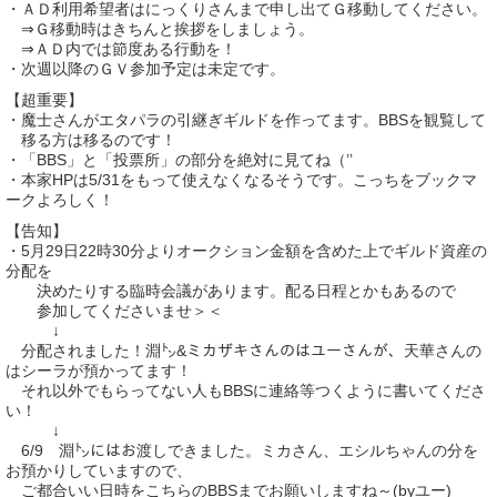
・ＡＤ利用希望者はにっくりさんまで申し出てＧ移動してください。
⇒Ｇ移動時はきちんと挨拶をしましょう。
⇒ＡＤ内では節度ある行動を！
・次週以降のＧＶ参加予定は未定です。
【超重要】
・魔士さんがエタパラの引継ぎギルドを作ってます。BBSを観覧して
移る方は移るのです！
・「BBS」と「投票所」の部分を絶対に見てね（’’
・本家HPは5/31をもって使えなくなるそうです。こっちをブックマ
ークよろしく！
【告知】
・5月29日22時30分よりオークション金額を含めた上でギルド資産の
分配を
決めたりする臨時会議があります。配る日程とかもあるので
参加してくださいませ＞＜
↓
分配されました！淵㌧&ミカザキさんのはユーさんが、天華さんの
はシーラが預かってます！
それ以外でもらってない人もBBSに連絡等つくように書いてくださ
い！
↓
6/9 淵㌧にはお渡しできました。ミカさん、エシルちゃんの分を
お預かりしていますので、
ご都合いい日時をこちらのBBSまでお願いしますね～(byユー)