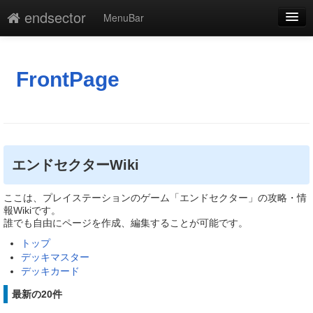
endsector
MenuBar
編集
添付
FrontPage
凍結
新規
最終更新
エンドセクターWiki
一覧
ここは、プレイステーションのゲーム「エンドセクター」の攻略・情
報Wikiです。
単語検索
誰でも自由にページを作成、編集することが可能です。
トップ
デッキマスター
デッキカード
最新の20件