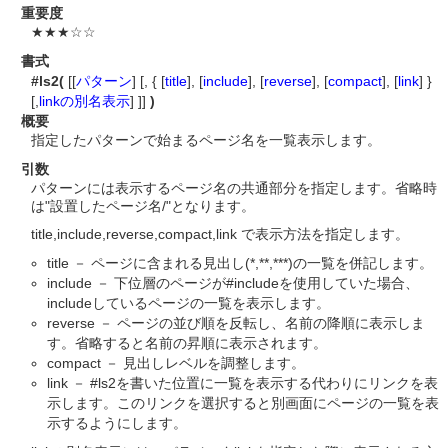
重要度
★★★☆☆
書式
#ls2(
[[
パターン
] [, { [
title
], [
include
], [
reverse
], [
compact
], [
link
] }
[,
linkの別名表示
] ]]
)
概要
指定したパターンで始まるページ名を一覧表示します。
引数
パターンには表示するページ名の共通部分を指定します。省略時
は"設置したページ名/"となります。
title,include,reverse,compact,link で表示方法を指定します。
title － ページに含まれる見出し(*,**,***)の一覧を併記します。
include － 下位層のページが#includeを使用していた場合、
includeしているページの一覧を表示します。
reverse － ページの並び順を反転し、名前の降順に表示しま
す。省略すると名前の昇順に表示されます。
compact － 見出しレベルを調整します。
link － #ls2を書いた位置に一覧を表示する代わりにリンクを表
示します。このリンクを選択すると別画面にページの一覧を表
示するようにします。