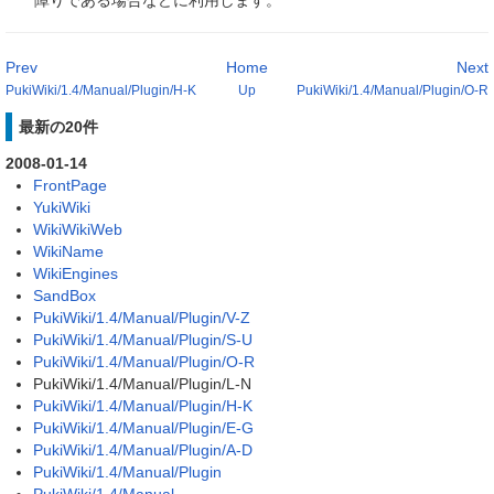
障りである場合などに利用します。
Prev
Home
Next
PukiWiki/1.4/Manual/Plugin/H-K
Up
PukiWiki/1.4/Manual/Plugin/O-R
最新の20件
2008-01-14
FrontPage
YukiWiki
WikiWikiWeb
WikiName
WikiEngines
SandBox
PukiWiki/1.4/Manual/Plugin/V-Z
PukiWiki/1.4/Manual/Plugin/S-U
PukiWiki/1.4/Manual/Plugin/O-R
PukiWiki/1.4/Manual/Plugin/L-N
PukiWiki/1.4/Manual/Plugin/H-K
PukiWiki/1.4/Manual/Plugin/E-G
PukiWiki/1.4/Manual/Plugin/A-D
PukiWiki/1.4/Manual/Plugin
PukiWiki/1.4/Manual