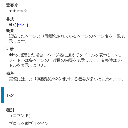
重要度
★★☆☆☆
書式
#ls(
[
title
]
)
概要
記述したページより階層化されているページのページ名を一覧表
示します。
引数
titleを指定した場合、ページ名に加えてタイトルを表示します。
タイトルは各ページの一行目の内容を表示します。省略時はタイ
トルを表示しません。
備考
実際には、より高機能なls2を使用する機会が多いと思われます。
ls2
†
種別
（コマンド）
ブロック型プラグイン