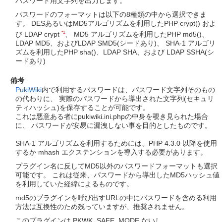
パスワード用文字列を出力します。
パスワードのフォーマットは以下の8種類の中から選択できま
す。 DESあるいはMD5アルゴリズムを利用したPHP crypt() およ
*1
び LDAP crypt
、 MD5 アルゴリズムを利用したPHP md5()、
LDAP MD5、およびLDAP SMD5(シードあり)、 SHA-1 アルゴリ
ズムを利用したPHP sha()、LDAP SHA、および LDAP SSHA(シ
ードあり)
備考
PukiWiki
内で利用するパスワードは、パスワード文字列そのもの
の代わりに、 実際のパスワードから導出された文字列(セキュリ
ティハッシュ)を保存することが可能です。
これは悪意ある者にpukiwiki.ini.phpの中身を覗き見られた場合
に、 パスワードが安易に漏洩しない事を目的としたものです。
SHA-1 アルゴリズムを利用するためには、PHP 4.3.0 以降を使用
するか mhash エクステンションを導入する必要があります。
プラグイン名に反してMD5以外のパスワードフォーマットも選択
可能です。 これは従来、パスワードから導出したMD5ハッシュ値
を利用していた経緯によるものです。
md5のプラグインを呼び出すURLの中にパスワードを含める利用
方法は互換性のため残っていますが、推奨されません。
このプラグインは PKWK_SAFE_MODE ないし