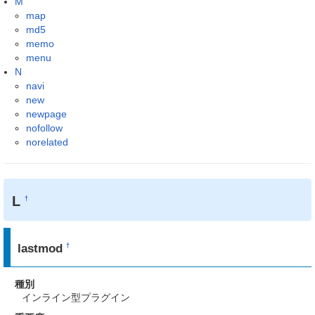
M
map
md5
memo
menu
N
navi
new
newpage
nofollow
norelated
L
†
lastmod
†
種別
インライン型プラグイン