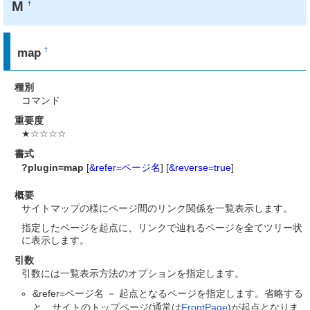
M
†
map
†
種別
コマンド
重要度
★☆☆☆☆
書式
?plugin=map
[
&refer=ページ名
] [
&reverse=true
]
概要
サイトマップの様にページ間のリンク関係を一覧表示します。
指定したページを起点に、リンクで辿れるページを全てツリー状
に表示します。
引数
引数には一覧表示方法のオプションを指定します。
&refer=ページ名 － 起点となるページを指定します。省略する
と、サイトのトップページ(通常は
FrontPage
)が起点となりま