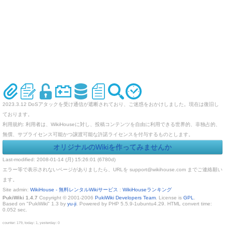
2023.3.12 DoSアタックを受け通信が遮断されており、ご迷惑をおかけしました。現在は復旧し
ております。
利用規約: 利用者は、WikiHouseに対し、投稿コンテンツを自由に利用できる世界的、非独占的、
無償、サブライセンス可能かつ譲渡可能な許諾ライセンスを付与するものとします。
オリジナルのWikiを作ってみませんか
Last-modified: 2008-01-14 (月) 15:26:01 (6780d)
エラー等で表示されないページがありましたら、URLを support@wikihouse.com までご連絡願い
ます。
Site admin:
WikiHouse - 無料レンタルWikiサービス
:
WikiHouseランキング
PukiWiki 1.4.7
Copyright © 2001-2006
PukiWiki Developers Team
. License is
GPL
.
Based on "PukiWiki" 1.3 by
yu-ji
. Powered by PHP 5.5.9-1ubuntu4.29. HTML convert time:
0.052 sec.
counter: 179, today: 1, yesterday: 0