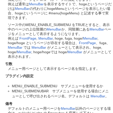
例えば通常は
MenuBar
を表示するサイトで、hogeというページだ
けは
MenuBar
の代わりにhogeMenuというページを表示したい場
合、hogeというページに #menu(hogeMenu) と記述する事で実
現できます。
ソース中のMENU_ENABLE_SUBMENU をTRUEとすると、表示
中のページの上位階層の
MenuBar
か、同階層にある
MenuBar
ペー
ジをメニューとして表示するようになります。
例えば
FrontPage
,
MenuBar
, hoge, fuga, hoge/
MenuBar
,
hoge/hoge というページが存在する場合は、
FrontPage
、fuga、
MenuBar
では
MenuBar
がメニューとして表示され、hoge,
hoge/
MenuBar
, hoge/hogeでは hoge/
MenuBar
がメニューとして
表示されます。
引数
メニュー用ページとして表示するページ名を指定します。
プラグイン内設定
MENU_ENABLE_SUBMENU サブメニューを使用するか
MENU_SUBMENUBAR サブメニューを使用する場合にメニ
ューとして呼び出されるページ名。デフォルトは
MenuBar
。
備考
デフォルトのメニュー用ページを
MenuBar
以外のページとする場
合は、pukiwiki.ini.php の $menubar を変更して下さい。