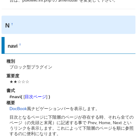
N
†
navi
†
種別
ブロック型プラグイン
重要度
★★☆☆☆
書式
#navi(
[
目次ページ
]
)
概要
DocBook
風ナビゲーションバーを表示します。
目次となるページに下階層のページが存在する時、それら全ての
ページ（の先頭と末尾）に記述する事で Prev, Home, Next とい
うリンクを表示します。これによって下階層のページを順に参照
するのに便利になります。