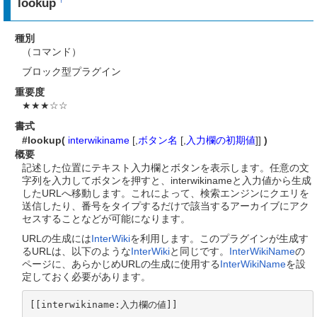
lookup
種別
（コマンド）
ブロック型プラグイン
重要度
★★★☆☆
書式
#lookup(
interwikiname
[,
ボタン名
[,
入力欄の初期値
]]
)
概要
記述した位置にテキスト入力欄とボタンを表示します。任意の文
字列を入力してボタンを押すと、interwikinameと入力値から生成
したURLへ移動します。これによって、検索エンジンにクエリを
送信したり、番号をタイプするだけで該当するアーカイブにアク
セスすることなどが可能になります。
URLの生成には
InterWiki
を利用します。このプラグインが生成す
るURLは、以下のような
InterWiki
と同じです。
InterWikiName
の
ページに、あらかじめURLの生成に使用する
InterWikiName
を設
定しておく必要があります。
[[interwikiname:入力欄の値]]