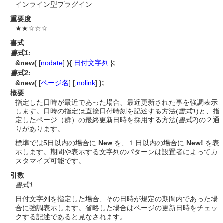
インライン型プラグイン
重要度
★★☆☆☆
書式
書式1:
&new(
[
nodate
]
){
日付文字列
};
書式2:
&new(
[
ページ名
] [,
nolink
]
);
概要
指定した日時が最近であった場合、最近更新された事を強調表示
します。日時の指定は直接日付時刻を記述する方法(
書式1
)と、指
定したページ（群）の最終更新日時を採用する方法(
書式2
)の２通
りがあります。
標準では5日以内の場合に
New
を、１日以内の場合に
New!
を表
示します。期間や表示する文字列のパターンは設置者によってカ
スタマイズ可能です。
引数
書式1:
日付文字列を指定した場合、その日時が規定の期間内であった場
合に強調表示します。省略した場合はページの更新日時をチェッ
クする記述であると見なされます。