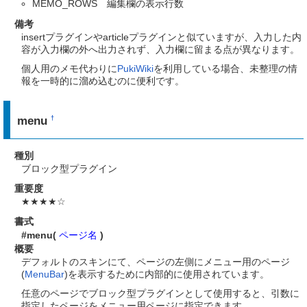
MEMO_ROWS 編集欄の表示行数
備考
insertプラグインやarticleプラグインと似ていますが、入力した内
容が入力欄の外へ出力されず、入力欄に留まる点が異なります。
個人用のメモ代わりに
PukiWiki
を利用している場合、未整理の情
報を一時的に溜め込むのに便利です。
menu
†
種別
ブロック型プラグイン
重要度
★★★★☆
書式
#menu(
ページ名
)
概要
デフォルトのスキンにて、ページの左側にメニュー用のページ
(
MenuBar
)を表示するために内部的に使用されています。
任意のページでブロック型プラグインとして使用すると、引数に
指定したページをメニュー用ページに指定できます。