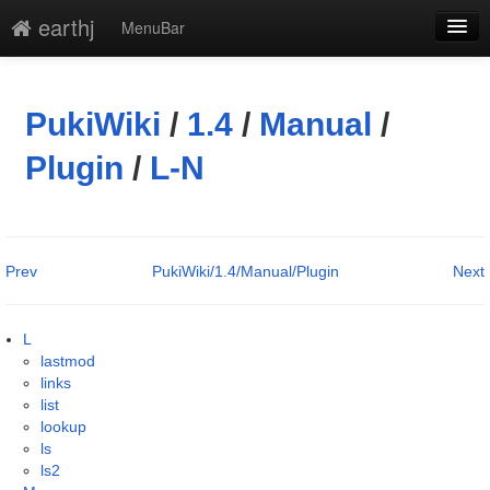
earthj
MenuBar
編集
添付
PukiWiki
/
1.4
/
Manual
/
凍結解除
Plugin
/
L-N
新規
最終更新
Prev
PukiWiki/1.4/Manual/Plugin
Next
一覧
単語検索
L
lastmod
links
list
lookup
ls
ls2