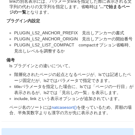
linkの別名表示には、パラメータlinkを指定した際に表示される文
字列の代わりの文字列を指定します。省略時は
'...'で始まるペー
ジの一覧
となります。
プラグイン内設定
PLUGIN_LS2_ANCHOR_PREFIX 見出しアンカーの書式
PLUGIN_LS2_ANCHOR_ORIGIN 見出しアンカーの開始番号
PLUGIN_LS2_LIST_COMPACT compactオプション省略時、
見出しレベルを調整するか
備考
ls プラグインとの違いについて。
階層化されたページの起点となるページが、lsでは記述したペ
ージ固定だが、ls2ではパラメータで指定できます。
titleパラメータを指定した場合に、lsでは「ページの一行目」が
表示されるが、ls2では「見出しの一覧」を表示します。
include, link という表示オプションが追加されています。
ページ名のソートには
natcasesort()
を使っているため、昇順の場
合、半角英数字よりも漢字の方が先に表示されます。