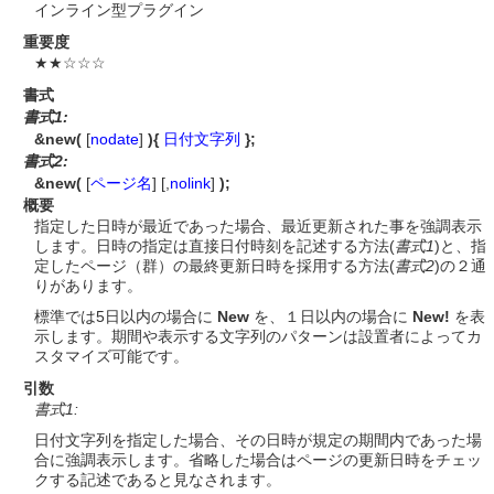
インライン型プラグイン
重要度
★★☆☆☆
書式
書式1:
&new(
[
nodate
]
){
日付文字列
};
書式2:
&new(
[
ページ名
] [,
nolink
]
);
概要
指定した日時が最近であった場合、最近更新された事を強調表示
します。日時の指定は直接日付時刻を記述する方法(
書式1
)と、指
定したページ（群）の最終更新日時を採用する方法(
書式2
)の２通
りがあります。
標準では5日以内の場合に
New
を、１日以内の場合に
New!
を表
示します。期間や表示する文字列のパターンは設置者によってカ
スタマイズ可能です。
引数
書式1:
日付文字列を指定した場合、その日時が規定の期間内であった場
合に強調表示します。省略した場合はページの更新日時をチェッ
クする記述であると見なされます。