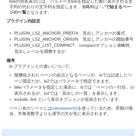
linkの別名表示には、パラメータlinkを指定した際に表示される文
字列の代わりの文字列を指定します。省略時は
'...'で始まるペー
ジの一覧
となります。
プラグイン内設定
PLUGIN_LS2_ANCHOR_PREFIX 見出しアンカーの書式
PLUGIN_LS2_ANCHOR_ORIGIN 見出しアンカーの開始番号
PLUGIN_LS2_LIST_COMPACT compactオプション省略時、
見出しレベルを調整するか
備考
ls プラグインとの違いについて。
階層化されたページの起点となるページが、lsでは記述したペ
ージ固定だが、ls2ではパラメータで指定できます。
titleパラメータを指定した場合に、lsでは「ページの一行目」が
表示されるが、ls2では「見出しの一覧」を表示します。
include, link という表示オプションが追加されています。
ページ名のソートには
natcasesort()
を使っているため、昇順の場
合、半角英数字よりも漢字の方が先に表示されます。