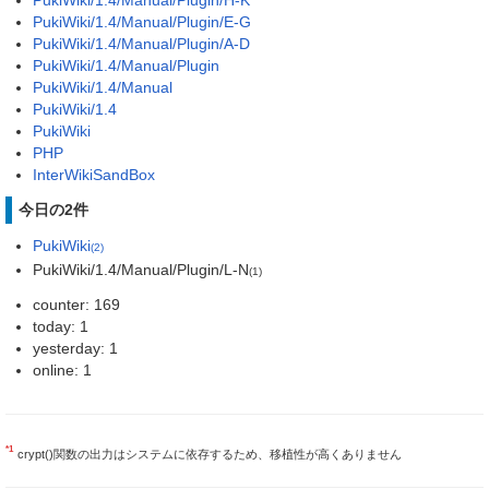
PukiWiki/1.4/Manual/Plugin/E-G
PukiWiki/1.4/Manual/Plugin/A-D
PukiWiki/1.4/Manual/Plugin
PukiWiki/1.4/Manual
PukiWiki/1.4
PukiWiki
PHP
InterWikiSandBox
今日の2件
PukiWiki
(2)
PukiWiki/1.4/Manual/Plugin/L-N
(1)
counter: 169
today: 1
yesterday: 1
online: 1
*1
crypt()関数の出力はシステムに依存するため、移植性が高くありません