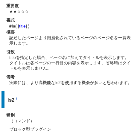
重要度
★★☆☆☆
書式
#ls(
[
title
]
)
概要
記述したページより階層化されているページのページ名を一覧表
示します。
引数
titleを指定した場合、ページ名に加えてタイトルを表示します。
タイトルは各ページの一行目の内容を表示します。省略時はタイ
トルを表示しません。
備考
実際には、より高機能なls2を使用する機会が多いと思われます。
ls2
†
種別
（コマンド）
ブロック型プラグイン