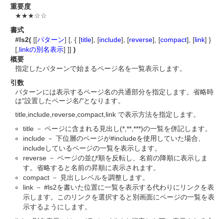
重要度
★★★☆☆
書式
#ls2(
[[
パターン
] [, { [
title
], [
include
], [
reverse
], [
compact
], [
link
] }
[,
linkの別名表示
] ]]
)
概要
指定したパターンで始まるページ名を一覧表示します。
引数
パターンには表示するページ名の共通部分を指定します。省略時
は"設置したページ名/"となります。
title,include,reverse,compact,link で表示方法を指定します。
title － ページに含まれる見出し(*,**,***)の一覧を併記します。
include － 下位層のページが#includeを使用していた場合、
includeしているページの一覧を表示します。
reverse － ページの並び順を反転し、名前の降順に表示しま
す。省略すると名前の昇順に表示されます。
compact － 見出しレベルを調整します。
link － #ls2を書いた位置に一覧を表示する代わりにリンクを表
示します。このリンクを選択すると別画面にページの一覧を表
示するようにします。