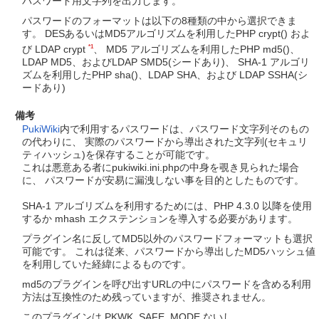
パスワード用文字列を出力します。
パスワードのフォーマットは以下の8種類の中から選択できま
す。 DESあるいはMD5アルゴリズムを利用したPHP crypt() およ
*1
び LDAP crypt
、 MD5 アルゴリズムを利用したPHP md5()、
LDAP MD5、およびLDAP SMD5(シードあり)、 SHA-1 アルゴリ
ズムを利用したPHP sha()、LDAP SHA、および LDAP SSHA(シ
ードあり)
備考
PukiWiki
内で利用するパスワードは、パスワード文字列そのもの
の代わりに、 実際のパスワードから導出された文字列(セキュリ
ティハッシュ)を保存することが可能です。
これは悪意ある者にpukiwiki.ini.phpの中身を覗き見られた場合
に、 パスワードが安易に漏洩しない事を目的としたものです。
SHA-1 アルゴリズムを利用するためには、PHP 4.3.0 以降を使用
するか mhash エクステンションを導入する必要があります。
プラグイン名に反してMD5以外のパスワードフォーマットも選択
可能です。 これは従来、パスワードから導出したMD5ハッシュ値
を利用していた経緯によるものです。
md5のプラグインを呼び出すURLの中にパスワードを含める利用
方法は互換性のため残っていますが、推奨されません。
このプラグインは PKWK_SAFE_MODE ないし