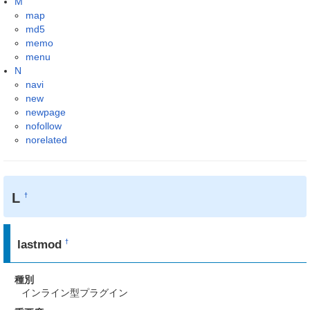
M
map
md5
memo
menu
N
navi
new
newpage
nofollow
norelated
L
†
lastmod
†
種別
インライン型プラグイン