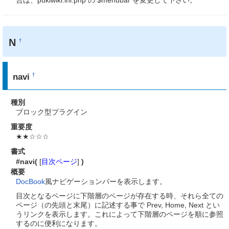
N
†
navi
†
種別
ブロック型プラグイン
重要度
★★☆☆☆
書式
#navi(
[
目次ページ
]
)
概要
DocBook
風ナビゲーションバーを表示します。
目次となるページに下階層のページが存在する時、それら全ての
ページ（の先頭と末尾）に記述する事で Prev, Home, Next とい
うリンクを表示します。これによって下階層のページを順に参照
するのに便利になります。