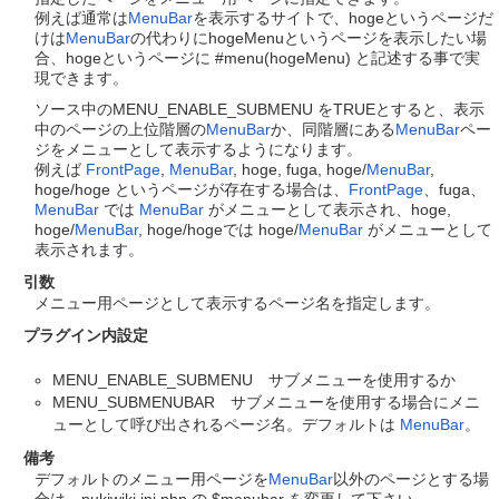
例えば通常は
MenuBar
を表示するサイトで、hogeというページだ
けは
MenuBar
の代わりにhogeMenuというページを表示したい場
合、hogeというページに #menu(hogeMenu) と記述する事で実
現できます。
ソース中のMENU_ENABLE_SUBMENU をTRUEとすると、表示
中のページの上位階層の
MenuBar
か、同階層にある
MenuBar
ペー
ジをメニューとして表示するようになります。
例えば
FrontPage
,
MenuBar
, hoge, fuga, hoge/
MenuBar
,
hoge/hoge というページが存在する場合は、
FrontPage
、fuga、
MenuBar
では
MenuBar
がメニューとして表示され、hoge,
hoge/
MenuBar
, hoge/hogeでは hoge/
MenuBar
がメニューとして
表示されます。
引数
メニュー用ページとして表示するページ名を指定します。
プラグイン内設定
MENU_ENABLE_SUBMENU サブメニューを使用するか
MENU_SUBMENUBAR サブメニューを使用する場合にメニ
ューとして呼び出されるページ名。デフォルトは
MenuBar
。
備考
デフォルトのメニュー用ページを
MenuBar
以外のページとする場
合は、pukiwiki.ini.php の $menubar を変更して下さい。