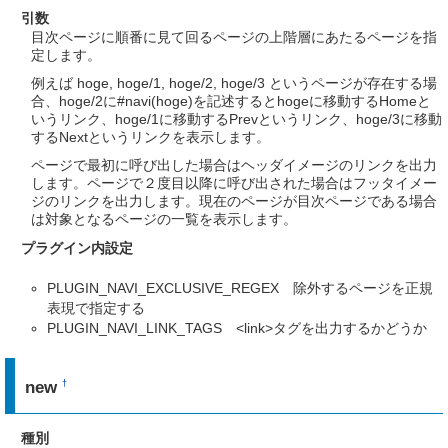
引数
目次ページに順番に見て回るページの上階層にあたるページを指
定します。
例えば hoge, hoge/1, hoge/2, hoge/3 というページが存在する場
合、hoge/2に#navi(hoge)を記述するとhogeに移動するHomeと
いうリンク、hoge/1に移動するPrevというリンク、hoge/3に移動
するNextというリンクを表示します。
ページで最初に呼び出した場合はヘッダイメージのリンクを出力
します。ページで２度目以降に呼び出された場合はフッタイメー
ジのリンクを出力します。現在のページが目次ページである場合
は対象となるページの一覧を表示します。
プラグイン内設定
PLUGIN_NAVI_EXCLUSIVE_REGEX 除外するページを正規
表現で指定する
PLUGIN_NAVI_LINK_TAGS <link>タグを出力するかどうか
new
†
種別