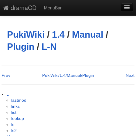
dramaCD
MenuBar
編集
添付
PukiWiki
/
1.4
/
Manual
/
凍結解除
Plugin
/
L-N
新規
最終更新
Prev
PukiWiki/1.4/Manual/Plugin
Next
一覧
単語検索
L
lastmod
links
list
lookup
ls
ls2