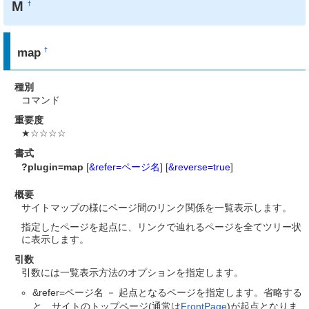
M
†
map
†
種別
コマンド
重要度
★☆☆☆☆
書式
?plugin=map
[
&refer=ページ名
] [
&reverse=true
]
概要
サイトマップの様にページ間のリンク関係を一覧表示します。
指定したページを起点に、リンクで辿れるページを全てツリー状
に表示します。
引数
引数には一覧表示方法のオプションを指定します。
&refer=ページ名 － 起点となるページを指定します。省略する
と、サイトのトップページ(通常は
FrontPage
)が起点となりま