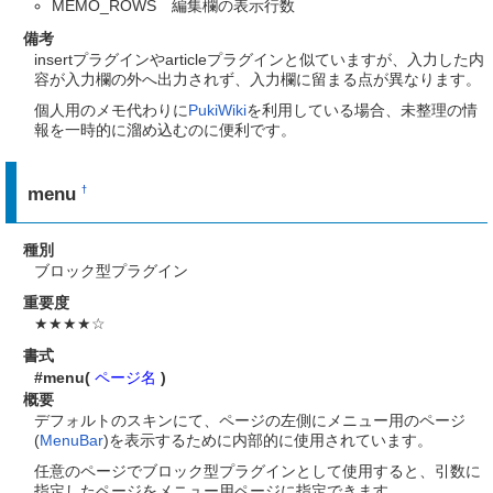
MEMO_ROWS 編集欄の表示行数
備考
insertプラグインやarticleプラグインと似ていますが、入力した内
容が入力欄の外へ出力されず、入力欄に留まる点が異なります。
個人用のメモ代わりに
PukiWiki
を利用している場合、未整理の情
報を一時的に溜め込むのに便利です。
menu
†
種別
ブロック型プラグイン
重要度
★★★★☆
書式
#menu(
ページ名
)
概要
デフォルトのスキンにて、ページの左側にメニュー用のページ
(
MenuBar
)を表示するために内部的に使用されています。
任意のページでブロック型プラグインとして使用すると、引数に
指定したページをメニュー用ページに指定できます。