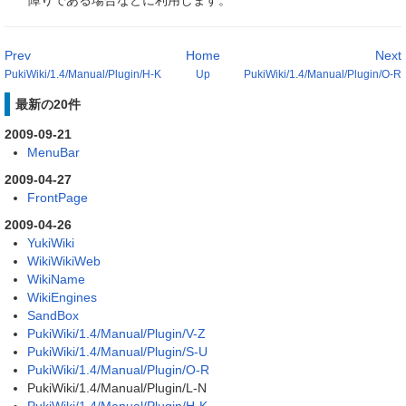
障りである場合などに利用します。
Prev
Home
Next
PukiWiki/1.4/Manual/Plugin/H-K
Up
PukiWiki/1.4/Manual/Plugin/O-R
最新の20件
2009-09-21
MenuBar
2009-04-27
FrontPage
2009-04-26
YukiWiki
WikiWikiWeb
WikiName
WikiEngines
SandBox
PukiWiki/1.4/Manual/Plugin/V-Z
PukiWiki/1.4/Manual/Plugin/S-U
PukiWiki/1.4/Manual/Plugin/O-R
PukiWiki/1.4/Manual/Plugin/L-N
PukiWiki/1.4/Manual/Plugin/H-K