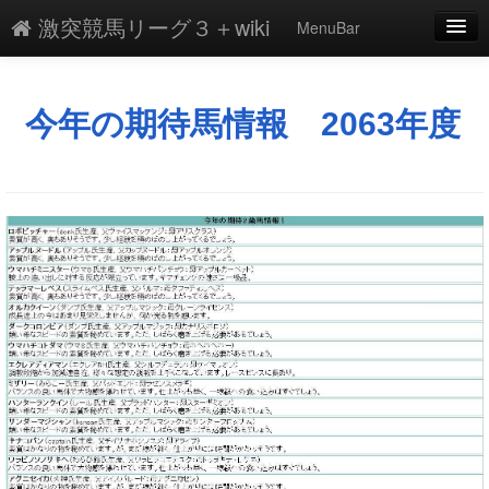
激突競馬リーグ３＋wiki
MenuBar
編集
添付
今年の期待馬情報 2063年度
凍結
新規
最終更新
一覧
単語検索