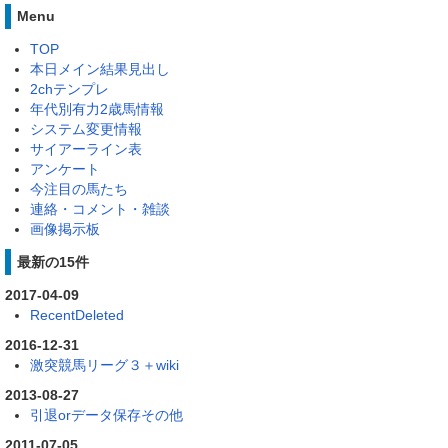
Menu
TOP
本日メイン結果見出し
2chテンプレ
年代別有力2歳馬情報
システム変更情報
サイアーライン表
アンケート
今注目の馬たち
連絡・コメント・雑談
画像掲示板
最新の15件
2017-04-09
RecentDeleted
2016-12-31
激突競馬リーグ３＋wiki
2013-08-27
引退orデータ保存その他
2011-07-05