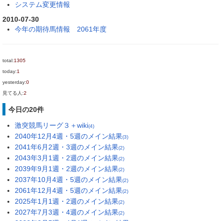
システム変更情報
2010-07-30
今年の期待馬情報 2061年度
total:
1305
today:
1
yesterday:
0
見てる人:
2
今日の20件
激突競馬リーグ３＋wiki
(4)
2040年12月4週・5週のメイン結果
(3)
2041年6月2週・3週のメイン結果
(2)
2043年3月1週・2週のメイン結果
(2)
2039年9月1週・2週のメイン結果
(2)
2037年10月4週・5週のメイン結果
(2)
2061年12月4週・5週のメイン結果
(2)
2025年1月1週・2週のメイン結果
(2)
2027年7月3週・4週のメイン結果
(2)