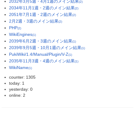
2032年3月5週・4月1週のメイン結果
(2)
2034年11月1週・2週のメイン結果
(2)
2051年7月1週・2週のメイン結果
(2)
2月2週・3週のメイン結果
(2)
PHP
(2)
WikiEngines
(1)
2039年6月2週・3週のメイン結果
(1)
2039年9月5週・10月1週のメイン結果
(1)
PukiWiki/1.4/Manual/Plugin/V-Z
(1)
2035年11月3週・4週のメイン結果
(1)
WikiName
(1)
counter: 1305
today: 1
yesterday: 0
online: 2