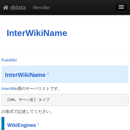
dldata
MenuBar
編集
添付
InterWikiName
凍結
新規
PukiWiki
最終更新
InterWikiName
†
一覧
単語検索
InterWiki
用のサーバリストです。
 [URL サーバ名] タイプ
の形式で記述してください。
WikiEngines
†