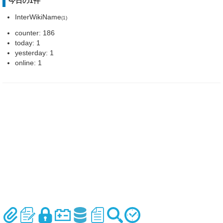
今日の1件
InterWikiName
(1)
counter: 186
today: 1
yesterday: 1
online: 1