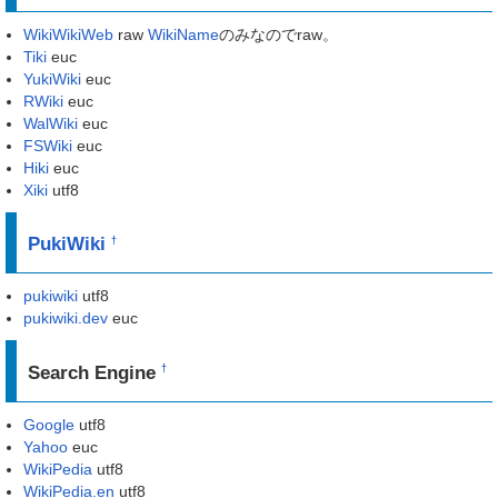
WikiWikiWeb
raw
WikiName
のみなのでraw。
Tiki
euc
YukiWiki
euc
RWiki
euc
WalWiki
euc
FSWiki
euc
Hiki
euc
Xiki
utf8
PukiWiki
†
pukiwiki
utf8
pukiwiki.dev
euc
Search Engine
†
Google
utf8
Yahoo
euc
WikiPedia
utf8
WikiPedia.en
utf8