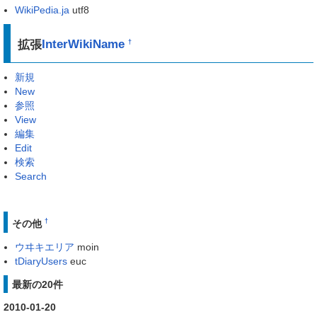
WikiPedia.ja
utf8
拡張
InterWikiName
†
新規
New
参照
View
編集
Edit
検索
Search
†
その他
ウヰキエリア
moin
tDiaryUsers
euc
最新の20件
2010-01-20