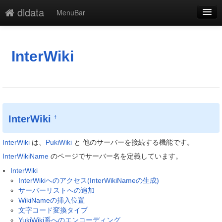
dldata
MenuBar
編集
添付
InterWiki
凍結
新規
最終更新
InterWiki
†
一覧
InterWiki
は、
PukiWiki
と 他のサーバーを接続する機能です。
単語検索
InterWikiName
のページでサーバー名を定義しています。
InterWiki
InterWikiへのアクセス(InterWikiNameの生成)
サーバーリストへの追加
WikiNameの挿入位置
文字コード変換タイプ
YukiWiki系へのエンコーディング