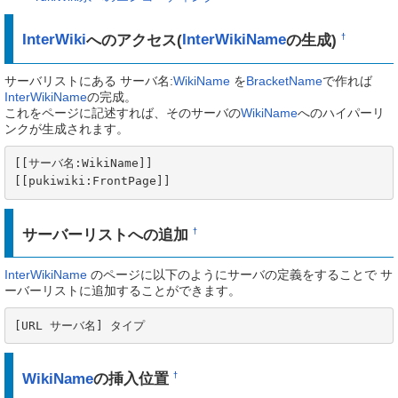
InterWiki
へのアクセス(
InterWikiName
の生成)
†
サーバリストにある サーバ名:
WikiName
を
BracketName
で作れば
InterWikiName
の完成。
これをページに記述すれば、そのサーバの
WikiName
へのハイパーリ
ンクが生成されます。
[[サーバ名:WikiName]]

[[pukiwiki:FrontPage]]
サーバーリストへの追加
†
InterWikiName
のページに以下のようにサーバの定義をすることで サ
ーバーリストに追加することができます。
[URL サーバ名] タイプ
WikiName
の挿入位置
†