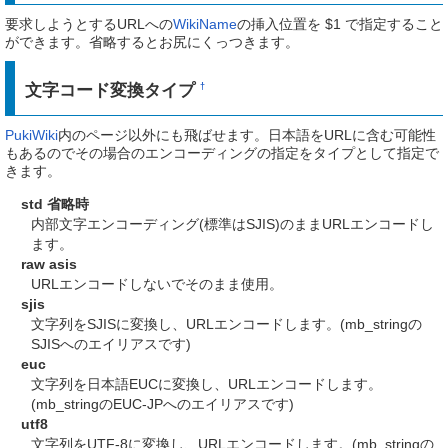
要求しようとするURLへの
WikiName
の挿入位置を $1 で指定すること
ができます。省略するとお尻にくっつきます。
文字コード変換タイプ
†
PukiWiki
内のページ以外にも飛ばせます。日本語をURLに含む可能性
もあるのでその場合のエンコーディングの指定をタイプとして指定で
きます。
std 省略時
内部文字エンコーディング(標準はSJIS)のままURLエンコードし
ます。
raw asis
URLエンコードしないでそのまま使用。
sjis
文字列をSJISに変換し、URLエンコードします。(mb_stringの
SJISへのエイリアスです)
euc
文字列を日本語EUCに変換し、URLエンコードします。
(mb_stringのEUC-JPへのエイリアスです)
utf8
文字列をUTF-8に変換し、URLエンコードします。(mb_stringの