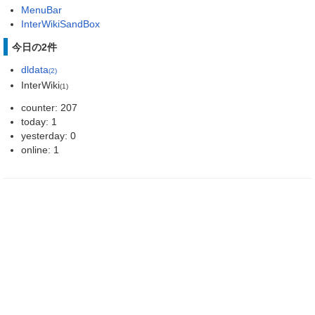
MenuBar
InterWikiSandBox
今日の2件
dldata
(2)
InterWiki
(1)
counter: 207
today: 1
yesterday: 0
online: 1