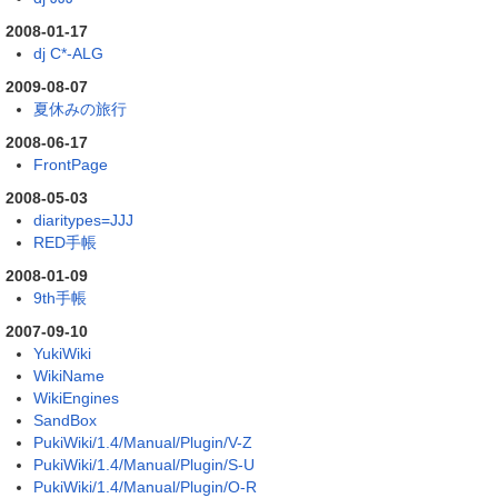
2008-01-17
dj C*-ALG
2009-08-07
夏休みの旅行
2008-06-17
FrontPage
2008-05-03
diaritypes=JJJ
RED手帳
2008-01-09
9th手帳
2007-09-10
YukiWiki
WikiName
WikiEngines
SandBox
PukiWiki/1.4/Manual/Plugin/V-Z
PukiWiki/1.4/Manual/Plugin/S-U
PukiWiki/1.4/Manual/Plugin/O-R