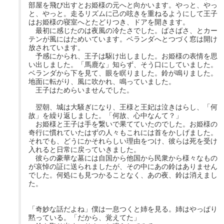
部屋を飛び出すとお姫様の元へと向かいます。やっと、やっ
と、やっと。走るリズムに己の呟きを重ねるようにして王子
はお姫様の寝室へとたどりつき、ドアを開きます。
最初に感じたのは夜風の冷たさでした。ばさばさ、とカー
テンが風にはためいています。ベランダへとつづく窓は開け
放されています。
予感にかられ、王子は駆け出しました。お姫様の表情を思
い出しました。「馬鹿な」知らず、そう口にしていました。
ベランダから下を見て、眼を瞑りました。鈴が鳴りました。
地面に転がり、風に吹かれ、鳴っていました。
王子はためらいませんでした。
翌朝、城は大騒ぎになり、王様と王妃は泣きはらし、「何
故」を繰り返しました。「何故、心中なんて？」
お姫様と王子は手を繋いで果てていたのでした。お姫様の
奇行に慣れていたはずの人々もこれには首をかしげました。
それでも、どうにかそれらしい理由をつけ、彼らは死を受け
入れると日常に戻っていきました。
彼らの豪華な墓には自国から他国から民衆から様々なもの
が哀悼の証に送られましたが、その中にあの鈴はありません
でした。何処にも見つかることなく、あの夜、鈴は消えまし
た。
「奇妙な話だよね」僕は一息つくと姉を見る。姉はやっぱり
黙っている。「だから、覚えてた」