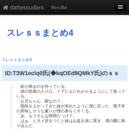
dattesoudaro
MenuBar
編集
添付
スレｓｓまとめ4
凍結
新規
スレｓｓまとめ3
最終更新
ID:T3W1eclq0氏(◆kqOEd9QMkY氏)のｓｓ
一覧
鈴が鳴るのを待っている。
単語検索
姉の部屋の入り口、ドアにもたれかかるようにして座って
いる。
「お兄ちゃん、暇なの？」
階段を上がってきた妹が呆れたように僕に言った。親子丼
の美味しそうな薫りが僕の鼻をくすぐる。
「あ、もうそんな時間だっけ？」
はぁ、とタメ息をつくと妹はお盆を床に置き、僕の隣に座
り込んだ。