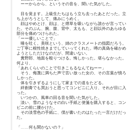
ーーからから、というその音を、聞いた気がした。
目を覚ます。上級生たちはもう立ち去ったあとだった。立
ち上がろうとして、痛みにうめく。
顔はやめとけ、顔は、と煙草を吸いながら誰かが言ってい
た。そのぶん、腕、腹、背中、太もも、と顔以外のあらゆる
部分を痛めつけられた。
「ーー優しいことで」
唾を吐く。美咲という、姉のクラスメートの指図だろう。
ご丁寧に根性焼きまでしていってくれた。噂の真偽を確かめ
ようとしただけなのだが、間違いない。
糞野郎、地面を殴りつける。悔しかった。堪らなかった。
何より、
「あれくらいのことで引きこもるなんてねーー」
そう、侮蔑に満ちた声で言い放った女の、その言葉が憤ろ
しかった。
体を引きずるようにして家までの道をたどる。
絆創膏でも買おうと思ってコンビニに入り、それが目に入
った。
いつかの、風車の回る音を聞いた気がした。
淡い、雪のようなその白い手紙と便箋を購入すると、コン
ビニの前に腰かけた。
その淡雪色の手紙に、僕が書いたのはたった一言だけだっ
た。
「……何も聞かないの？」