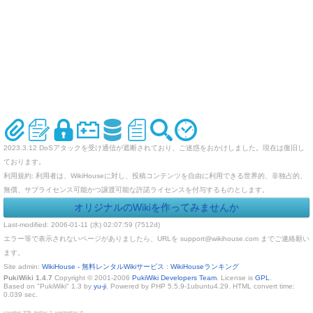
2023.3.12 DoSアタックを受け通信が遮断されており、ご迷惑をおかけしました。現在は復旧し
ております。
利用規約: 利用者は、WikiHouseに対し、投稿コンテンツを自由に利用できる世界的、非独占的、
無償、サブライセンス可能かつ譲渡可能な許諾ライセンスを付与するものとします。
オリジナルのWikiを作ってみませんか
Last-modified: 2006-01-11 (水) 02:07:59 (7512d)
エラー等で表示されないページがありましたら、URLを support@wikihouse.com までご連絡願い
ます。
Site admin:
WikiHouse - 無料レンタルWikiサービス
:
WikiHouseランキング
PukiWiki 1.4.7
Copyright © 2001-2006
PukiWiki Developers Team
. License is
GPL
.
Based on "PukiWiki" 1.3 by
yu-ji
. Powered by PHP 5.5.9-1ubuntu4.29. HTML convert time:
0.039 sec.
counter: 375, today: 1, yesterday: 0