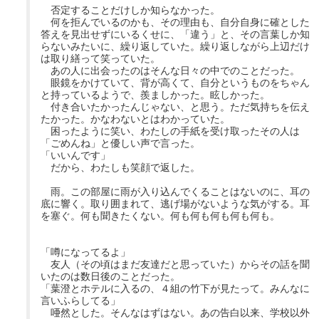
否定することだけしか知らなかった。
何を拒んでいるのかも、その理由も、自分自身に確とした
答えを見出せずにいるくせに、「違う」と、その言葉しか知
らないみたいに、繰り返していた。繰り返しながら上辺だけ
は取り繕って笑っていた。
あの人に出会ったのはそんな日々の中でのことだった。
眼鏡をかけていて、背が高くて、自分というものをちゃん
と持っているようで、羨ましかった。眩しかった。
付き合いたかったんじゃない、と思う。ただ気持ちを伝え
たかった。かなわないとはわかっていた。
困ったように笑い、わたしの手紙を受け取ったその人は
「ごめんね」と優しい声で言った。
「いいんです」
だから、わたしも笑顔で返した。
雨。この部屋に雨が入り込んでくることはないのに、耳の
底に響く。取り囲まれて、逃げ場がないような気がする。耳
を塞ぐ。何も聞きたくない。何も何も何も何も何も。
「噂になってるよ」
友人（その頃はまだ友達だと思っていた）からその話を聞
いたのは数日後のことだった。
「葉澄とホテルに入るの、４組の竹下が見たって。みんなに
言いふらしてる」
唖然とした。そんなはずはない。あの告白以来、学校以外