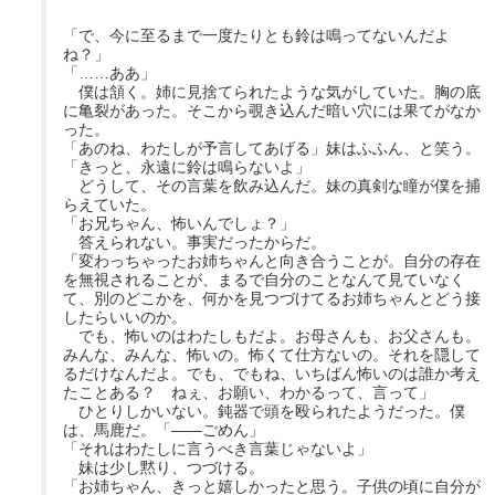
「で、今に至るまで一度たりとも鈴は鳴ってないんだよ
ね？」
「……ああ」
僕は頷く。姉に見捨てられたような気がしていた。胸の底
に亀裂があった。そこから覗き込んだ暗い穴には果てがなか
った。
「あのね、わたしが予言してあげる」妹はふふん、と笑う。
「きっと、永遠に鈴は鳴らないよ」
どうして、その言葉を飲み込んだ。妹の真剣な瞳が僕を捕
らえていた。
「お兄ちゃん、怖いんでしょ？」
答えられない。事実だったからだ。
「変わっちゃったお姉ちゃんと向き合うことが。自分の存在
を無視されることが、まるで自分のことなんて見ていなく
て、別のどこかを、何かを見つづけてるお姉ちゃんとどう接
したらいいのか。
でも、怖いのはわたしもだよ。お母さんも、お父さんも。
みんな、みんな、怖いの。怖くて仕方ないの。それを隠して
るだけなんだよ。でも、でもね、いちばん怖いのは誰か考え
たことある？ ねぇ、お願い、わかるって、言って」
ひとりしかいない。鈍器で頭を殴られたようだった。僕
は、馬鹿だ。「――ごめん」
「それはわたしに言うべき言葉じゃないよ」
妹は少し黙り、つづける。
「お姉ちゃん、きっと嬉しかったと思う。子供の頃に自分が