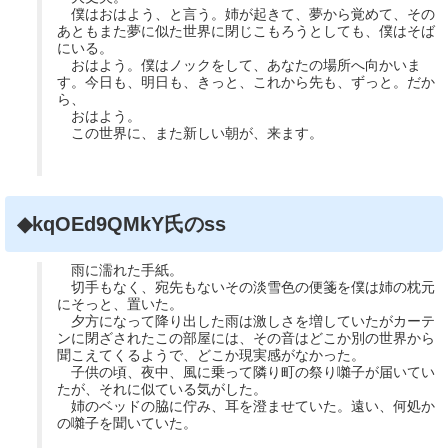
僕はおはよう、と言う。姉が起きて、夢から覚めて、その
あともまた夢に似た世界に閉じこもろうとしても、僕はそば
にいる。
おはよう。僕はノックをして、あなたの場所へ向かいま
す。今日も、明日も、きっと、これから先も、ずっと。だか
ら、
おはよう。
この世界に、また新しい朝が、来ます。
◆kqOEd9QMkY氏のss
雨に濡れた手紙。
切手もなく、宛先もないその淡雪色の便箋を僕は姉の枕元
にそっと、置いた。
夕方になって降り出した雨は激しさを増していたがカーテ
ンに閉ざされたこの部屋には、その音はどこか別の世界から
聞こえてくるようで、どこか現実感がなかった。
子供の頃、夜中、風に乗って隣り町の祭り囃子が届いてい
たが、それに似ている気がした。
姉のベッドの脇に佇み、耳を澄ませていた。遠い、何処か
の囃子を聞いていた。