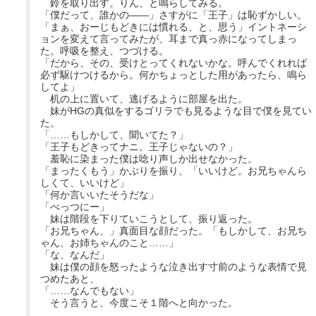
鈴を取り出す。りん、と鳴らしてみる。
「僕だって、誰かの――」さすがに「王子」は恥ずかしい。
「まぁ、おーじもどきには慣れる、と、思う」イントネーシ
ョンを変えて言ってみたが、耳まで真っ赤になってしまっ
た。呼吸を整え、つづける。
「だから、その、受けとってくれないかな。呼んでくれれば
必ず駆けつけるから。何かちょっとした用があったら、鳴ら
してよ」
机の上に置いて、逃げるように部屋を出た。
妹がHGの真似をするゴリラでも見るような目で僕を見てい
た。
「……もしかして、聞いてた？」
「王子もどきってナニ。王子じゃないの？」
羞恥に染まった僕は唸り声しか出せなかった。
「まったくもう」かぶりを振り、「いいけど。お兄ちゃんら
しくて、いいけど」
「何か言いいたそうだな」
「べっつにー」
妹は階段を下りていこうとして、振り返った。
「お兄ちゃん、」真面目な顔だった。「もしかして、お兄ち
ゃん、お姉ちゃんのこと……」
「な、なんだ」
妹は僕の顔を怒ったような泣き出す寸前のような表情で見
つめたあと、
「……なんでもない」
そう言うと、今度こそ１階へと向かった。