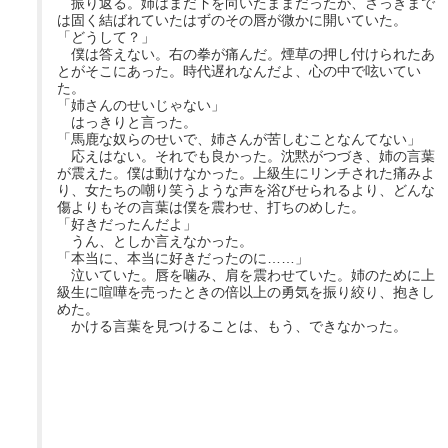
振り返る。姉はまだ下を向いたままだったが、さっきまで
は固く結ばれていたはずのその唇が微かに開いていた。
「どうして？」
僕は答えない。右の拳が痛んだ。煙草の押し付けられたあ
とがそこにあった。時代遅れなんだよ、心の中で呟いてい
た。
「姉さんのせいじゃない」
はっきりと言った。
「馬鹿な奴らのせいで、姉さんが苦しむことなんてない」
応えはない。それでも良かった。沈黙がつづき、姉の言葉
が震えた。僕は動けなかった。上級生にリンチされた痛みよ
り、女たちの嘲り笑うような声を浴びせられるより、どんな
傷よりもその言葉は僕を震わせ、打ちのめした。
「好きだったんだよ」
うん、としか言えなかった。
「本当に、本当に好きだったのに……」
泣いていた。唇を噛み、肩を震わせていた。姉のために上
級生に喧嘩を売ったときの倍以上の勇気を振り絞り、抱きし
めた。
かける言葉を見つけることは、もう、できなかった。