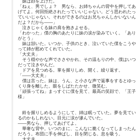
妹は顔を上げた。
「ねぇ、男でしょ？ 男なら、お姉ちゃんの背中を押してあ
げてよ。何回拒絶されたっていいじゃない。どう思われたっ
ていいじゃない。それができるのはお兄ちゃんしかいないん
だよ？だから――」
泣きじゃくる妹の肩を抱きよせる。
「わかった」僕の胸のあたりに妹の涙が染みていく。「あり
がとう」
妹は頷いた。いつか、子供のとき、泣いていた僕をこうや
って姉が慰めてくれていた。
「大丈夫」
そう穏やかな声でささやかれ、その温もりの中、僕はいつ
だって泣きやんだ。
ドアを見つめる。掌を握りしめ、開く。繰り返す。
「――大丈夫」
僕は言った。妹は、うん、と小さな声で返事をするとゆっ
くり身を離した。眼をしばたたかせ、微笑む。
「頑張ってね」まっすぐに僕を見て、最高の笑顔で、「王子
様」
鈴を握りしめるようにして、姉は眠っていた。夢を見てい
るのかもしれない。目元に涙が滲んでいた。
――男なら、押してあげてよ。
華奢な背中。いつのまに、こんなに脆くなってしまったん
だろう。布団に手を伸ばし、目を閉じる。息を吸う。
大丈夫。