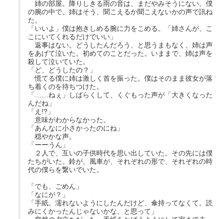
姉の部屋。降りしきる雨の音は、まだやみそうにない。僕
の腕の中で、姉はそう、聞こえるか聞こえないかの声で訊ね
た。
「いいよ」僕は抱きしめる腕に力をこめる。「姉さんが、こ
こにいてくれるだけでいい」
返事はない。どうしたんだろう、と思うまもなく、姉は声
をあげて泣いた。初めてのことだった。いままで、姉は声を
殺して泣いていた。
「ど、どうしたの？」
慌てる僕に姉は激しく首を振った。僕はそのまま彼女が落
ち着くのを待ちつけた。
「……ねぇ」しばらくして、くぐもった声が「大きくなった
んだね」
「え!?」
意味がわからなかった。
「あんなに小さかったのにね」
穏やかな声。
「ーーうん」
２人で、互いの子供時代を思い出していた。その先には僕
たちがいた。鈴が、風車が、それぞれの形で、それぞれの時
代の僕らを繋いでいた。
「でも、ごめん」
「なにが？」
「手紙。濡れないようにしたんだけど、傘持ってなくて。読
みにくかったんじゃないかな、と思って」