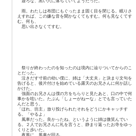
虚ろな、黒い穴に落ちていくようだった。
雨。わたしは布団にもぐったまま固く目を閉じる。眠りさ
えすれば、この嫌な音を聞かなくてもすむ。何も見なくてす
む。何も、
思い出さなくてすむ。
祭りが終わったのを知ったのは境内に辿りついてからのこ
とだった。
泣きだす寸前の幼い僕に、姉は「大丈夫」と決まり文句を
告げると、後片付けを始めている露天のお兄さんに何か話し
かけた。
強面のお兄さんは僕の方をちらりと見たあと、口の中で何
事かを呟いた。たぶん「しょーがねーな」とでも言っていた
んだと思う。
「ほれ、坊主」放り投げられたそれをどうにかキャッチす
る。「やるよ」
風車だった。良かったね、というように姉は微笑んでい
る。２人でお兄さんに礼を言うと、静まり返ったお寺をゆっ
くりと歩いた。
夜風に、風車が回る。