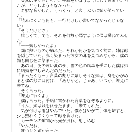
突然の夕立ちだった。手紙をかばうようにして家まで走っ
たが、どうしようもなかった。
奇妙な音がした。くっくっ、と久しぶりに姉が笑ってい
た。
「読みにくいも何も、一行だけしか書いてなかったじゃな
い」
「そうだけどさ」
嬉しくて、でも、それを何故か隠すように僕は拗ねてみせ
た。
「ーー嬉しかったよ」
頬に熱いものが触れた。それが何かを気づく前に、姉は顔
を隠していた。赤く染まった彼女の耳を見つめながら、僕の
顔も同じ色に染まった。
あの日、あの遠い夏の夜、雪の色の風車を手にした僕は姉
に結婚を申し込んだのだった。
「まったくもー」言葉の割りに嬉しそうな姉は、身をかがめ
ると僕の頬に口付け、「ありがと。じゃあ、いつか、迎えに
来てね」
そう言った。
「迎えに行くよ」
僕は言った。手紙に書かれた言葉をなぞるように。
「うん」姉は顔を伏せたまま、「来てくれた」
気が付けば雨はやんでいた。僕らはやがて、体を離すと、
少し照れくさくなって顔を背けた。
カーテンの隙間から光が洩れ、射し込む。
「やんだね」
ぽつりと姉が言った。