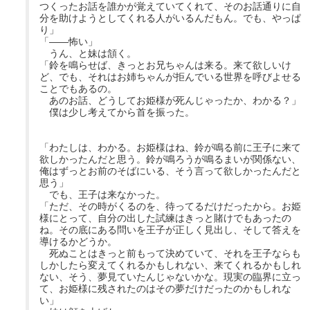
つくったお話を誰かが覚えていてくれて、そのお話通りに自
分を助けようとしてくれる人がいるんだもん。でも、やっぱ
り」
「――怖い」
うん、と妹は頷く。
「鈴を鳴らせば、きっとお兄ちゃんは来る。来て欲しいけ
ど、でも、それはお姉ちゃんが拒んでいる世界を呼びよせる
ことでもあるの。
あのお話、どうしてお姫様が死んじゃったか、わかる？」
僕は少し考えてから首を振った。
「わたしは、わかる。お姫様はね、鈴が鳴る前に王子に来て
欲しかったんだと思う。鈴が鳴ろうが鳴るまいが関係ない、
俺はずっとお前のそばにいる、そう言って欲しかったんだと
思う」
でも、王子は来なかった。
「ただ、その時がくるのを、待ってるだけだったから。お姫
様にとって、自分の出した試練はきっと賭けでもあったの
ね。その底にある問いを王子が正しく見出し、そして答えを
導けるかどうか。
死ぬことはきっと前もって決めていて、それを王子ならも
しかしたら変えてくれるかもしれない、来てくれるかもしれ
ない、そう、夢見ていたんじゃないかな。現実の臨界に立っ
て、お姫様に残されたのはその夢だけだったのかもしれな
い」