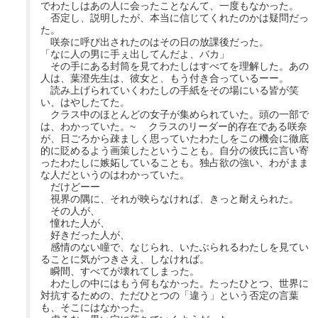
でわたしはあの人に会ったことなんて、一度もなかった。
否定し、説明したが、本当に信じてくれたのかは疑問だっ
た。
咲奈に呼び出されたのはその日の放課後だった。
「なに人の男に手ぇ出してんだよ、バカ」
その手にある封筒を見てわたしはすべてを理解した。あの
人は、葉澄先生は、彼女と、もう付き合っているーー。
読み上げられていくわたしの手紙をその場にいる皆が笑
い、はやしたてた。
クラス中のほとんどの女子が集められていた。頭の一部で
は、わかっていた。~ クラスのリーダー的存在である咲奈
が、日ごろから疎ましく思っていたわたしをこの機会に徹底
的に貶めるよう画策したということも。自分の彼氏に言い寄
ったわたしに嫉妬していることも。独占欲の強い、わがまま
な人だというのはわかっていた。
だけどーー
視界の隅に、それが映らなければ、きっと耐えられた。
その人が、
憧れた人が、
好きだった人が、
感情のない瞳で、なじられ、いたぶられるわたしを見てい
ることに気がつきさえ、しなければ。
瞬間、すべてが壊れてしまった。
わたしの中にはもう何もなかった。たったひとつ、世界に
対抗するための、ただひとつの「違う」という否定の言葉
も、そこにはなかった。