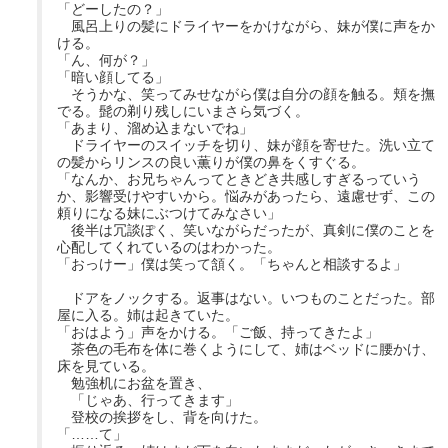
「どーしたの？」
風呂上りの髪にドライヤーをかけながら、妹が僕に声をか
ける。
「ん、何が？」
「暗い顔してる」
そうかな、笑ってみせながら僕は自分の顔を触る。頬を撫
でる。髭の剃り残しにいまさら気づく。
「あまり、溜め込まないでね」
ドライヤーのスイッチを切り、妹が顔を寄せた。洗い立て
の髪からリンスの良い薫りが僕の鼻をくすぐる。
「なんか、お兄ちゃんってときどき共感しすぎるっていう
か、影響受けやすいから。悩みがあったら、遠慮せず、この
頼りになる妹にぶつけてみなさい」
後半は冗談ぽく、笑いながらだったが、真剣に僕のことを
心配してくれているのはわかった。
「おっけー」僕は笑って頷く。「ちゃんと相談するよ」
ドアをノックする。返事はない。いつものことだった。部
屋に入る。姉は起きていた。
「おはよう」声をかける。「ご飯、持ってきたよ」
茶色の毛布を体に巻くようにして、姉はベッドに腰かけ、
床を見ている。
勉強机にお盆を置き、
「じゃあ、行ってきます」
登校の挨拶をし、背を向けた。
「……て」