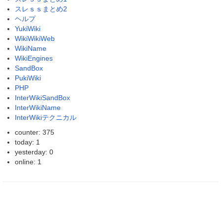
スレｓｓまとめ2
ヘルプ
YukiWiki
WikiWikiWeb
WikiName
WikiEngines
SandBox
PukiWiki
PHP
InterWikiSandBox
InterWikiName
InterWikiテクニカル
counter: 375
today: 1
yesterday: 0
online: 1