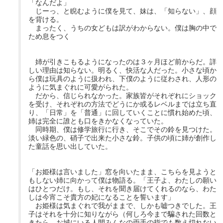
「なんだよ」
じーっ、と睨むように僕を見て、妹は、「知らない」、顔
を背ける。
まったく、うちの女どもは訳がわからない。僕は胸の中で
ため息をつく
姉が引きこもるようになったのは３ヶ月ほど前からだ。詳
しい理由は知らない。明るく、快活な人だった。小さな頃か
ら僕は玩具のように扱われ、下僕のように従わされ、人形の
ように気まぐれに可愛がられた。
だから、信じられなかった。家族皆がそれぞれにショック
を受け、それぞれの方法でどうにか或るレベルまでは立ち直
り、「日常」を「普通」に回していくことに慣れ始めた頃、
姉は完全に誰とも口をきかなくなっていた。
同時期、僕は修学旅行に行き、そこでその鈴を見つけた。
淡い緑色の、硝子で出来た小さな鈴。子供の頃に姉が創作し
た童話を思い出していた。
「お姫様は言いました」窓を向いたまま、こちらを見ようと
もしない姉に向かって僕は物語る。「王子よ、わたしの願い
はひとつだけ。もし、それを聞き届けてくれるのなら、わた
しは今宵こそ貴方の妃になることを誓います」
お姫様は気まぐれで我がままで、しかも嘘つきでした。王
子はそれを十分に知りながら（何しろ今まで騙された回数と
きたら、お城にいる人間みんなの両手の指でも数え切れない