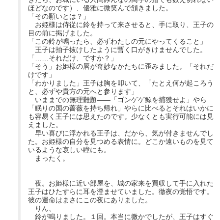
ほどなのです）、優雅に微笑んで頷きました。
「その願いとは？」
お姫様は侍従に鈴を持って来させると、手に取り、王子の
目の前に掲げました。
「この鈴が鳴ったら、必ずわたしの元にやってくること」
王子は拍子抜けしたように暫く口がきけませんでした。
「……それだけ、ですか？」
「そう」お姫様の唇が奇妙なかたちに歪みました。「それだ
けです」
「わかりました」王子は胸を叩いて、「たとえ何が起ころう
と、必ずや貴方の元へと参ります」
いままでの無理難題――「ゴンゲゲ鯨を捕獲せよ」やら
「眠りの国の薔薇を持ち帰れ」やらに比べるとそれはいかに
も容易く王子には思えたのです。少なくとも実行可能には見
えました。
早い喜びに浮かれる王子は、だから、気が付きませんでし
た。お姫様の自分を見つめる表情に。どこか遠いものを見て
いるような哀しい瞳にも。
まったく。
夜。お姫様に近い部屋を、城の家来を買収して手に入れた
王子はひたすらに耳を澄ませていました。徹夜の覚悟です。
彼の運命はまさにこの夜にありました。
りん、
鈴が鳴りました。１回。本当に微かでしたが、王子はすぐ