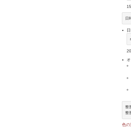
15
日時
日時
20
オ
整
整
色の