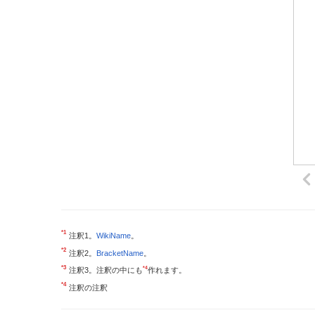
*1
注釈1。
WikiName
。
*2
注釈2。
BracketName
。
*3
*4
注釈3。注釈の中にも
作れます。
*4
注釈の注釈