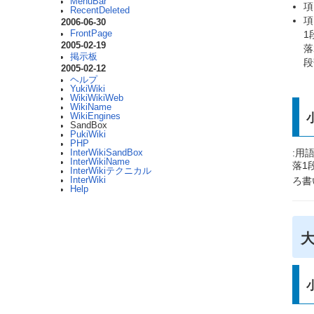
MenuBar
項
RecentDeleted
項
2006-06-30
FrontPage
1
2005-02-19
落
掲示板
段
2005-02-12
ヘルプ
YukiWiki
WikiWikiWeb
WikiName
WikiEngines
SandBox
PukiWiki
PHP
:用
InterWikiSandBox
InterWikiName
落1
InterWikiテクニカル
ろ書
InterWiki
Help