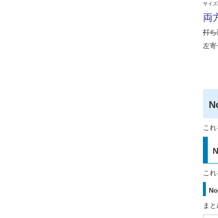
サイズの
両方
打ち
左寄
N
これ
N
これ
No
まとめ