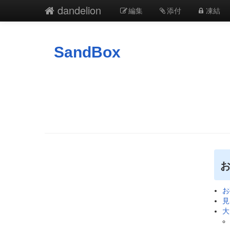
dandelion
編集
添付
凍結
SandBox
お
お
見
大