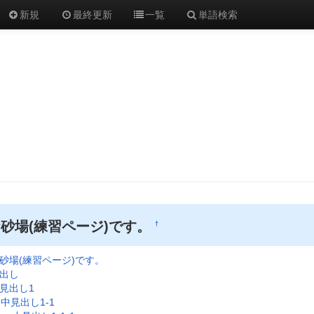
新規
最終更新
一覧
単語検索
砂場(練習ページ)です。
†
砂場(練習ページ)です。
出し
見出し1
中見出し1-1