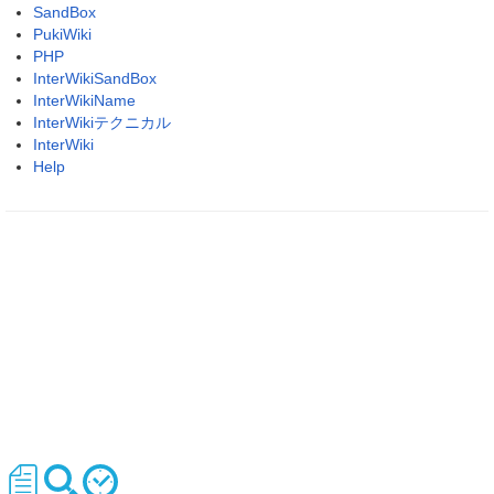
SandBox
PukiWiki
PHP
InterWikiSandBox
InterWikiName
InterWikiテクニカル
InterWiki
Help