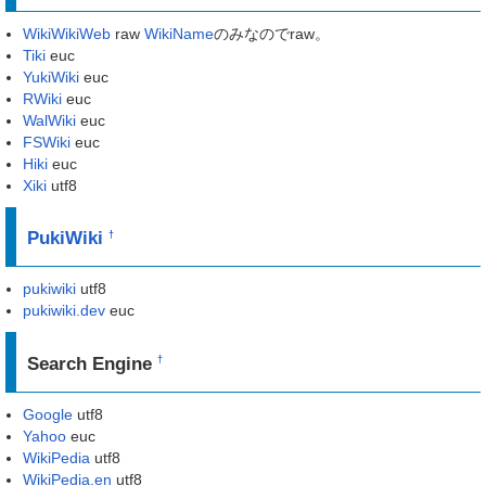
WikiWikiWeb
raw
WikiName
のみなのでraw。
Tiki
euc
YukiWiki
euc
RWiki
euc
WalWiki
euc
FSWiki
euc
Hiki
euc
Xiki
utf8
PukiWiki
†
pukiwiki
utf8
pukiwiki.dev
euc
Search Engine
†
Google
utf8
Yahoo
euc
WikiPedia
utf8
WikiPedia.en
utf8