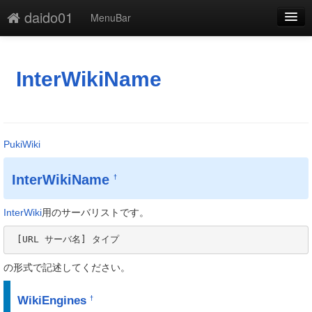
daido01
MenuBar
編集
添付
InterWikiName
凍結
新規
PukiWiki
最終更新
InterWikiName
†
一覧
単語検索
InterWiki
用のサーバリストです。
 [URL サーバ名] タイプ
の形式で記述してください。
WikiEngines
†