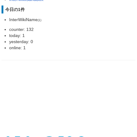
今日の1件
InterWikiName
(1)
counter: 132
today: 1
yesterday: 0
online: 1