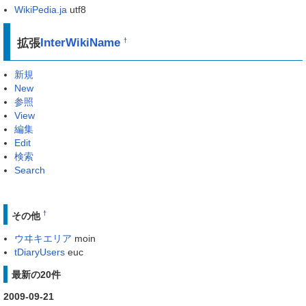
WikiPedia.ja
utf8
拡張
InterWikiName
†
新規
New
参照
View
編集
Edit
検索
Search
†
その他
ウヰキエリア
moin
tDiaryUsers
euc
最新の20件
2009-09-21