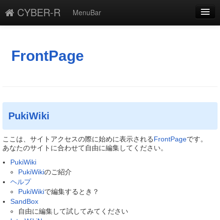
CYBER-R
MenuBar
編集
添付
FrontPage
凍結
新規
最終更新
PukiWiki
一覧
ここは、サイトアクセスの際に始めに表示される
FrontPage
です。
あなたのサイトに合わせて自由に編集してください。
単語検索
PukiWiki
PukiWiki
のご紹介
ヘルプ
PukiWiki
で編集するとき？
SandBox
自由に編集して試してみてください