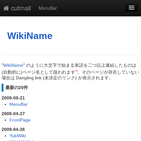
cutmail
MenuBar
編集
添付
WikiName
凍結
新規
"
WikiName
" のように大文字で始まる単語を二つ以上連結したものは
最終更新
*1
(自動的に)ページ名として扱われます
。そのページが存在していない
場合は Dangling link (未決定のリンク) が表示されます。
一覧
最新の20件
単語検索
2009-09-21
MenuBar
2009-04-27
FrontPage
2009-04-26
YukiWiki