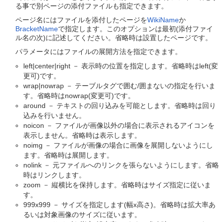
る事で別ページの添付ファイルも指定できます。
ページ名にはファイルを添付したページを
WikiName
か
BracketName
で指定します。このオプションは最初(添付ファイ
ル名の次)に記述してください。省略時は設置したページです。
パラメータにはファイルの展開方法を指定できます。
left|center|right － 表示時の位置を指定します。省略時はleft(変
更可)です。
wrap|nowrap － テーブルタグで囲む/囲まないの指定を行いま
す。省略時はnowrap(変更可)です。
around － テキストの回り込みを可能とします。省略時は回り
込みを行いません。
noicon － ファイルが画像以外の場合に表示されるアイコンを
表示しません。省略時は表示します。
noimg － ファイルが画像の場合に画像を展開しないようにし
ます。省略時は展開します。
nolink － 元ファイルへのリンクを張らないようにします。省略
時はリンクします。
zoom － 縦横比を保持します。省略時はサイズ指定に従いま
す。
999x999 － サイズを指定します(幅x高さ)。省略時は拡大率あ
るいは対象画像のサイズに従います。