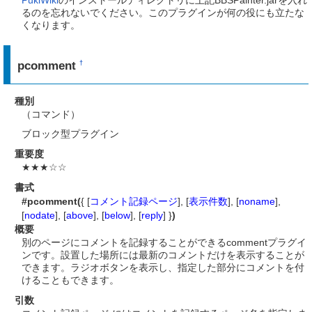
PukiWiki
のインストールディレクトリに上記BBSPainter.jarを入れ
るのを忘れないでください。このプラグインが何の役にも立たな
くなります。
pcomment
†
種別
（コマンド）
ブロック型プラグイン
重要度
★★★☆☆
書式
#pcomment(
{ [
コメント記録ページ
], [
表示件数
], [
noname
],
[
nodate
], [
above
], [
below
], [
reply
] }
)
概要
別のページにコメントを記録することができるcommentプラグイ
ンです。設置した場所には最新のコメントだけを表示することが
できます。ラジオボタンを表示し、指定した部分にコメントを付
けることもできます。
引数