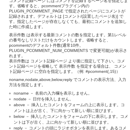
コメント記録ページ にはコメントを記録するページ名を指定しま
す。省略すると、pcommentプラグイン内の
PLUGIN_PCOMMENT_PAGE で指定されたページにコメントが
記録されます。デフォルトは [コメント/(設置したページ名)] で
す。指定したページが存在しなくても、最初にコメントを追加し
た時に作成します。
表示件数 は表示する最新コメントの数を指定します。第1レベル
の番号なしリストだけをカウントします。省略すると、
pcommentのデフォルト件数(通常10件。
PLUGIN_PCOMMENT_NUM_COMMENTS で変更可能)が表示さ
れます。
表示件数は コメント記録ページ より後に指定して下さい。コメ
ント記録ページを省略して 表示件数 を指定する場合は、 コメン
ト記録ページ に空白を指定します。（例: #pcomment(,15)）
noname,nodate,above,below,reply でコメントの表示方法、入力
方法を指定します。
noname － 名前の入力欄を表示しません。
nodate － 日付を挿入しません。
above － 挿入したコメントをフォームの上に表示します。コ
メントは上が古く、下に向かって新しい順に並びます。
below － 挿入したコメントをフォームの下に表示します。コメ
ントは下が古く、上に向かって新しい順に並びます。
reply － コメントの頭にラジオボタンを表示します。あるコメ