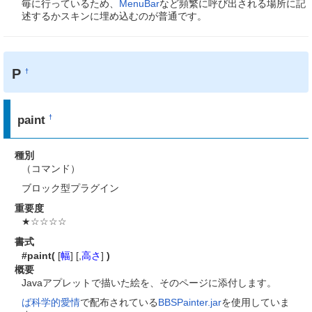
毎に行っているため、
MenuBar
など頻繁に呼び出される場所に記
述するかスキンに埋め込むのが普通です。
P
†
paint
†
種別
（コマンド）
ブロック型プラグイン
重要度
★☆☆☆☆
書式
#paint(
[
幅
] [,
高さ
]
)
概要
Javaアプレットで描いた絵を、そのページに添付します。
ば科学的愛情
で配布されている
BBSPainter.jar
を使用していま