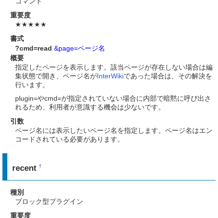
コマンド
重要度
★★★★★
書式
?cmd=read
&page=ページ名
概要
指定したページを表示します。該当ページが存在しない場合は編
集状態で開き、ページ名が
InterWiki
であった場合は、その解決を
行います。
plugin=やcmd=が指定されていない場合に内部で暗黙に呼び出さ
れるため、利用者が意識する機会は少ないです。
引数
ページ名には表示したいページ名を指定します。ページ名はエン
コードされている必要があります。
recent
†
種別
ブロック型プラグイン
重要度