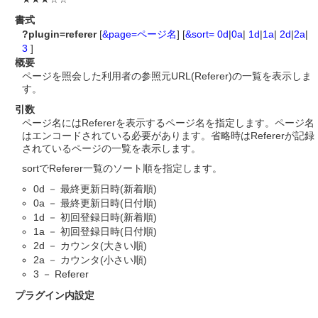
書式
?plugin=referer
[
&page=ページ名
] [
&sort=
0d
|
0a
|
1d
|
1a
|
2d
|
2a
|
3
]
概要
ページを照会した利用者の参照元URL(Referer)の一覧を表示しま
す。
引数
ページ名にはRefererを表示するページ名を指定します。ページ名
はエンコードされている必要があります。省略時はRefererが記録
されているページの一覧を表示します。
sortでReferer一覧のソート順を指定します。
0d － 最終更新日時(新着順)
0a － 最終更新日時(日付順)
1d － 初回登録日時(新着順)
1a － 初回登録日時(日付順)
2d － カウンタ(大きい順)
2a － カウンタ(小さい順)
3 － Referer
プラグイン内設定