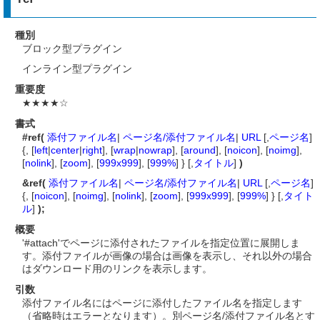
種別
ブロック型プラグイン
インライン型プラグイン
重要度
★★★★☆
書式
#ref(
添付ファイル名
|
ページ名/添付ファイル名
|
URL
[,
ページ名
]
{, [
left
|
center
|
right
], [
wrap
|
nowrap
], [
around
], [
noicon
], [
noimg
],
[
nolink
], [
zoom
], [
999x999
], [
999%
] } [,
タイトル
]
)
&ref(
添付ファイル名
|
ページ名/添付ファイル名
|
URL
[,
ページ名
]
{, [
noicon
], [
noimg
], [
nolink
], [
zoom
], [
999x999
], [
999%
] } [,
タイト
ル
]
);
概要
'#attach'でページに添付されたファイルを指定位置に展開しま
す。添付ファイルが画像の場合は画像を表示し、それ以外の場合
はダウンロード用のリンクを表示します。
引数
添付ファイル名にはページに添付したファイル名を指定します
（省略時はエラーとなります）。別ページ名/添付ファイル名とす