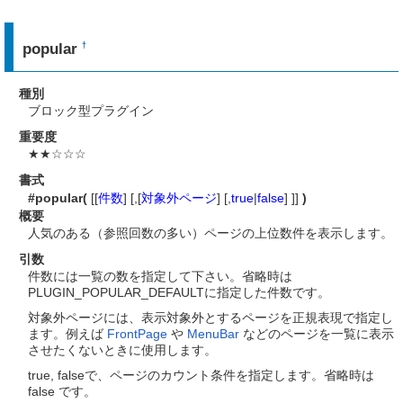
popular
†
種別
ブロック型プラグイン
重要度
★★☆☆☆
書式
#popular(
[[
件数
] [,[
対象外ページ
] [,
true
|
false
] ]]
)
概要
人気のある（参照回数の多い）ページの上位数件を表示します。
引数
件数には一覧の数を指定して下さい。省略時は
PLUGIN_POPULAR_DEFAULTに指定した件数です。
対象外ページには、表示対象外とするページを正規表現で指定し
ます。例えば
FrontPage
や
MenuBar
などのページを一覧に表示
させたくないときに使用します。
true, falseで、ページのカウント条件を指定します。省略時は
false です。