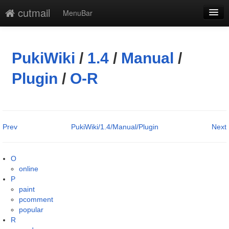
cutmail
MenuBar
編集
添付
PukiWiki
/
1.4
/
Manual
/
凍結解除
Plugin
/
O-R
新規
最終更新
Prev
PukiWiki/1.4/Manual/Plugin
Next
一覧
単語検索
O
online
P
paint
pcomment
popular
R