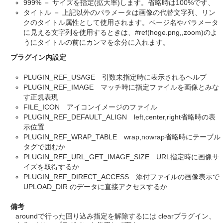
999% － サイズを指定(拡大率)します。省略時は100%です、
タイトル － 上記以外のパラメータは画像の代替文字列、リン
クのタイトル属性として使用されます。ページ名やパラメータ
に見える文字列を使用するときは、#ref(hoge.png,,zoom)のよ
うにタイトルの前にカンマを余分に入れます。
プラグイン内設定
PLUGIN_REF_USAGE 引数未指定時に表示されるヘルプ
PLUGIN_REF_IMAGE マッチ時に指定ファイルを画像とみな
す正規表現
FILE_ICON アイコンイメージのファイル
PLUGIN_REF_DEFAULT_ALIGN left,center,right省略時の表
示位置
PLUGIN_REF_WRAP_TABLE wrap,nowrap省略時にテーブル
タグで囲むか
PLUGIN_REF_URL_GET_IMAGE_SIZE URL指定時に画像サ
イズを取得するか
PLUGIN_REF_DIRECT_ACCESS 添付ファイルの画像表示で
UPLOAD_DIR のデータに直接アクセスするか
備考
aroundで行った回り込み指定を解除するには clearプラグイン、