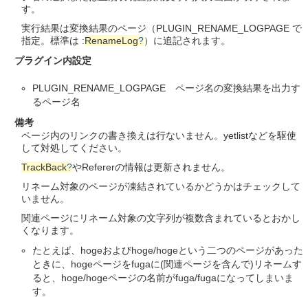
す。
実行結果は変換結果のページ（PLUGIN_RENAME_LOGPAGE で
指定。標準は :
RenameLog
?
）に追記されます。
プラグイン内設定
PLUGIN_RENAME_LOGPAGE ページ名の変換結果を出力す
るページ名
備考
ページ内のリンクの書き換えは行ないません。yetlistなどを駆使
して対処してください。
TrackBack
?
やRefererの情報は更新されません。
リネーム対象のページが凍結されているかどうかはチェックして
いません。
関連ページにリネーム対象の文字列が複数含まれているとおかし
くなります。
たとえば、hogeおよびhoge/hogeという二つのページがあった
ときに、hogeページをfugaに(関連ページを含んで)リネームす
ると、hoge/hogeページの名前がfuga/fugaになってしまいま
す。