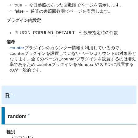
true － 今日参照のあった回数順でページを表示します。
false － 通算の参照回数順でページを表示します。
プラグイン内設定
PLUGIN_POPULAR_DEFAULT 件数未指定時の件数
備考
counter
プラグインのカウンター情報を利用しているので、
counterプラグインを設置していないページはカウントの対象外と
なります。全てのページにcounterプラグインを設置するのは非効
率であるため counterプラグインをMenubarやスキンに設置する
のが一般的です。
R
†
random
†
種別
（コマンド）