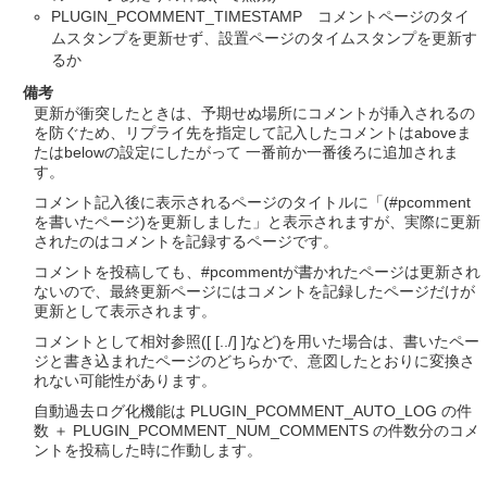
PLUGIN_PCOMMENT_TIMESTAMP コメントページのタイ
ムスタンプを更新せず、設置ページのタイムスタンプを更新す
るか
備考
更新が衝突したときは、予期せぬ場所にコメントが挿入されるの
を防ぐため、リプライ先を指定して記入したコメントはaboveま
たはbelowの設定にしたがって 一番前か一番後ろに追加されま
す。
コメント記入後に表示されるページのタイトルに「(#pcomment
を書いたページ)を更新しました」と表示されますが、実際に更新
されたのはコメントを記録するページです。
コメントを投稿しても、#pcommentが書かれたページは更新され
ないので、最終更新ページにはコメントを記録したページだけが
更新として表示されます。
コメントとして相対参照([ [../] ]など)を用いた場合は、書いたペー
ジと書き込まれたページのどちらかで、意図したとおりに変換さ
れない可能性があります。
自動過去ログ化機能は PLUGIN_PCOMMENT_AUTO_LOG の件
数 ＋ PLUGIN_PCOMMENT_NUM_COMMENTS の件数分のコメ
ントを投稿した時に作動します。