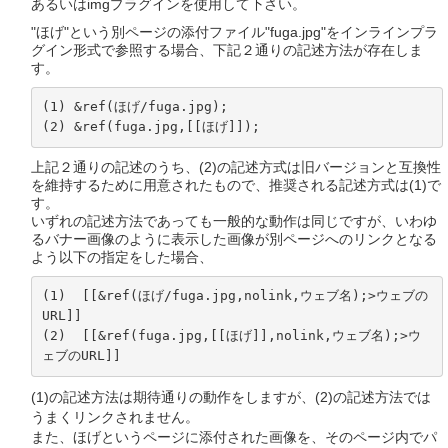
あるいはimgプラグインを使用して下さい。
"ほげ"という別ページの添付ファイル"fuga.jpg"をインラインプラ
グイン形式で参照する場合、下記２通りの記述方法が存在しま
す。
(1) &ref(ほげ/fuga.jpg);

(2) &ref(fuga.jpg,[[ほげ]]);
上記２通りの記述のうち、(2)の記述方式は旧バージョンと互換性
を維持するために用意されたもので、推奨される記述方式は(1)で
す。
いずれの記述方法であっても一般的な動作は同じですが、いわゆ
るバナー画像のように表示した画像が別ページへのリンクとなる
よう以下の指定をした場合、
(1)  [[&ref(ほげ/fuga.jpg,nolink,ウェブ名);>ウェブの
URL]] 

(2)  [[&ref(fuga.jpg,[[ほげ]],nolink,ウェブ名);>ウ
ェブのURL]] 
(1)の記述方法は期待通りの動作をしますが、(2)の記述方法では
うまくリンクされません。
また、ほげというページに添付された画像を、そのページ内でパ