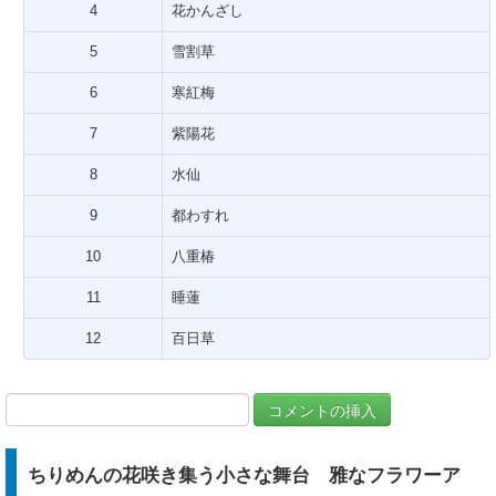
4
花かんざし
5
雪割草
6
寒紅梅
7
紫陽花
8
水仙
9
都わすれ
10
八重椿
11
睡蓮
12
百日草
ちりめんの花咲き集う小さな舞台 雅なフラワーア