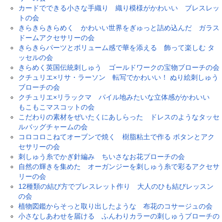
カードでできる小さな手織り 織り模様がかわいい ブレスレッ
トの会
きらきらきらめく かわいい世界をぎゅっと詰め込んだ ガラス
ドームアクセサリーの会
きらきらパーツとボリューム感で華を添える 飾って楽しむ タ
ッセルの会
きらめく英国伝統刺しゅう ゴールドワークの宝物ブローチの会
クチュリエ×リサ・ラーソン 転写でかわいい！ ぬり絵刺しゅう
ブローチの会
クチュリエ×リラックマ パイル地みたいな立体感がかわいい
もこもこマスコットの会
こだわりの素材をぜいたくにあしらった ドレスのようなタッセ
ルバッグチャームの会
コロコロこねてオーブンで焼く 樹脂粘土で作る ボタンとアク
セサリーの会
刺しゅう糸でかぎ針編み ちいさなお花ブローチの会
自然の輝きを集めた オーガンジーを刺しゅう糸で彩るアクセサ
リーの会
12種類の結び方でブレスレット作り 大人のひも結びレッスン
の会
植物図鑑からそっと取り出したような 布花のコサージュの会
小さなしあわせを届ける ふんわりカラーの刺しゅうブローチの