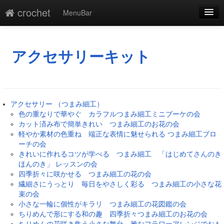
crochet
MenuBar
編集
添付
アクセサリーキット
凍結
新規
アクセサリー （つまみ細工）
最終更新
色の重なりで華やぐ カラフルつまみ細工ミニブーケの会
カット済み布で簡単きれい つまみ細工のお花の会
一覧
軽やか素材の色重ね 端正な表情に魅せられる つまみ細工ブロ
ーチの会
単語検索
きれいに作れるコツが学べる つまみ細工 「はじめてさんのき
ほんのき」 レッスンの会
四季折々に咲かせる つまみ細工の花の会
繊細さにうっとり 毎日をやさしく彩る つまみ細工の小さな花
束の会
小さな一輪に個性がキラリ つまみ細工の花図鑑の会
ちりめんで形にする和の趣 四季折々つまみ細工のお花の会