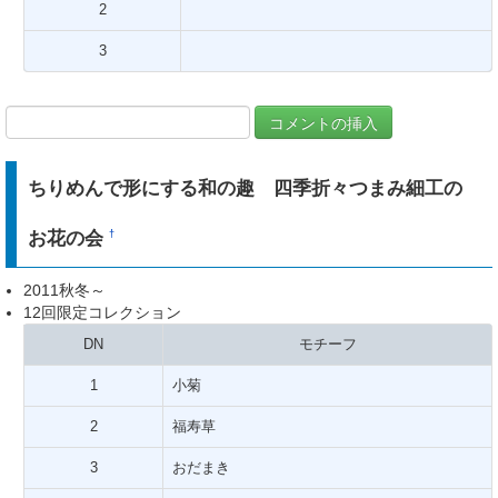
2
3
ちりめんで形にする和の趣 四季折々つまみ細工の
お花の会
†
2011秋冬～
12回限定コレクション
DN
モチーフ
1
小菊
2
福寿草
3
おだまき