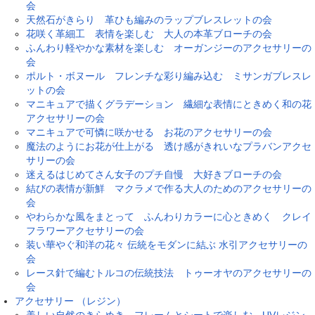
会
天然石がきらり 革ひも編みのラップブレスレットの会
花咲く革細工 表情を楽しむ 大人の本革ブローチの会
ふんわり軽やかな素材を楽しむ オーガンジーのアクセサリーの
会
ポルト・ボヌール フレンチな彩り編み込む ミサンガブレスレ
ットの会
マニキュアで描くグラデーション 繊細な表情にときめく和の花
アクセサリーの会
マニキュアで可憐に咲かせる お花のアクセサリーの会
魔法のようにお花が仕上がる 透け感がきれいなプラバンアクセ
サリーの会
迷えるはじめてさん女子のプチ自慢 大好きブローチの会
結びの表情が新鮮 マクラメで作る大人のためのアクセサリーの
会
やわらかな風をまとって ふんわりカラーに心ときめく クレイ
フラワーアクセサリーの会
装い華やぐ和洋の花々 伝統をモダンに結ぶ 水引アクセサリーの
会
レース針で編むトルコの伝統技法 トゥーオヤのアクセサリーの
会
アクセサリー （レジン）