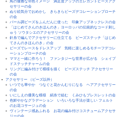
鳥の優雅な羽色イメージ 満足度アップのエレガントビーズアク
セサリーの会
ぬり絵気分でおめかし きらきらビーズデコレーションブローチ
の会
パール調ビーズをふんだんに使った 印象アップネックレスの会
「はじめてさんのきほんのき」ヨーロッパの伝統的なコード刺し
ゅう ソウタシエのアクセサリーの会
針糸で編んでアクセサリーに仕立てる ビーズステッチ「はじめ
てさんのきほんのき」の会
ビーズでレースをドレスアップ 気軽に楽しめるモチーフデコレ
ーションブローチの会
ママと一緒に作ろう！ ファンタジーな世界が広がる シェイプ
ドステッチチャームの会
リングに編み付けて模様を描く ビーズステッチ アクセサリー
の会
アクセサリー （ビーズ以外）
いつでも華やか つなぐと花かんむりになる ヘアアクセサリー
の会
いにしえの優美な模様 絹糸で組む くみひもブレスレットの会
色鮮やかなグラデーション いろいろな手法が楽しい フェルト
のお花コサージュの会
ヴィンテージ感あふれる お花の編み付けコスチュームアクセサ
リーの会