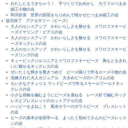
わたしにもできちゃう！ 手づくりでおめかし カラフルつまみ
細工小物の会
和洋折衷 世界の国花をちりめんで咲かせたつまみ細工の会
販売終了 アクセサリー（ビーズ）
大人のセンスアップ かわいらしさを魅せる スワロフスキービ
ーズイヤリング・ピアスの会
大人のセンスアップ かわいらしさを魅せる スワロフスキービ
ーズネックレスの会
大人のセンスアップ かわいらしさを魅せる スワロフスキービ
ーズリングの会
キュービックジルコニアとスワロフスキービーズ 胸もとをきれ
いに魅せるネックレスの会
ぜいたくな輝きを敷きつめて ビーズ織りで作るローズ小物の会
洗練された大人カジュアル 大きめビーズのヘアゴムの会
ちいさなクチュリエ ウッドビーズで作るスモールワールドネッ
クレスの会
小さな花輪を編むようにビーズを連ねる レース針で編むネック
レスとブレスレットのセットアクセの会
ハッピーをまねこう 風水カラーのガラスビーズ ブレスレット
の会
ビーズの基本が全部学べる まったく初めてさんのビーズレッス
ンの会