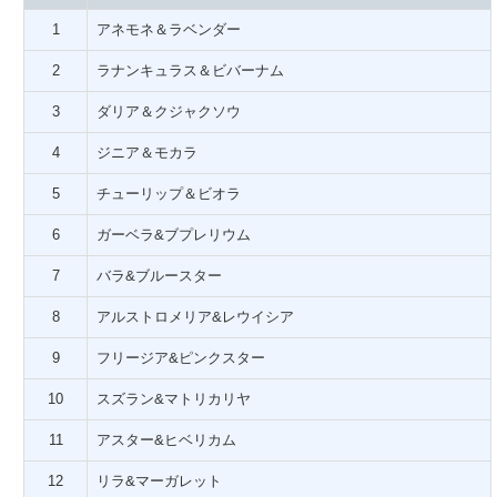
1
アネモネ＆ラベンダー
2
ラナンキュラス＆ビバーナム
3
ダリア＆クジャクソウ
4
ジニア＆モカラ
5
チューリップ＆ビオラ
6
ガーベラ&ブプレリウム
7
バラ&ブルースター
8
アルストロメリア&レウイシア
9
フリージア&ピンクスター
10
スズラン&マトリカリヤ
11
アスター&ヒベリカム
12
リラ&マーガレット