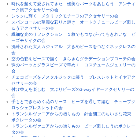
時代を超えて愛されてきた 優美なパーツをあしらう アンティ
ーク風アクセサリーの会
シックに輝く メタリックモチーフのアクセサリーの会
スパンコールの華麗な彩りと輝き オートクチュールビーズ刺し
ゅうアクセサリーの会
繊細な光のリフレクション １枚でもつながってもきれいな ビ
ーズモザイクの会
洗練された大人カジュアル 大きめビーズをつなぐネックレスの
会
空の色彩をビーズで描く きらきらグラデーションブローチの会
珠のパーツとグラスビーズで華めく コスチュームジュエリーの
会
チェコビーズをノスタルジックに装う ブレスレットとイヤアク
セサリーの会
付け替えを楽しむ 大ぶりビーズの3-wayイヤーアクセサリーの
会
手もとできらめく花のリース ビーズを通して編む チューブク
ロッシェブレスレットの会
トランシルヴァニアからの贈りもの 針金細工のちいさな花束
ボクレータの会
トランシルヴァニアからの贈りもの ビーズ刺しゅうのボクレー
タの会