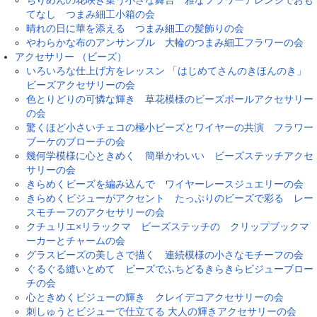
ちりめんの花咲き集う小さな舞台 雅なフラワーアレンジでおも
てなし つまみ細工小箱の会
晴れの日に華を添える つまみ細工の髪飾りの会
やわらかな布のアンサンブル 大輪のつまみ細工フラワーの会
アクセサリー （ビーズ）
いろいろな仕上げ方をレッスン 「はじめてさんのきほんのき」
ビーズアクセサリーの会
色とりどりの可憐な輝き 草花模様のビーズボールアクセサリー
の会
驚くほど小さいチェコの極小ビーズとワイヤーの共演 フラワー
ブーケのブローチの会
幾何学模様に心ときめく 簡単かわいい ビーズステッチアクセ
サリーの会
きらめくビーズを編み込んで ワイヤーレースジュエリーの会
きらめくビジューがアクセント たっぷりのビーズで彩る レー
スモチーフのアクセサリーの会
クチュリエ×リラックマ ビーズステッチの クリップブックマ
ーカーとチャームの会
グラスビーズの美しさで描く 連続模様の小さなモチーフの会
ぐるぐる縫いとめて ビーズでふちどるきらきらビジューブロー
チの会
心ときめくビジューの輝き クレイデコアクセサリーの会
刺しゅうとビジューで仕立てる 大人の輝きアクセサリーの会