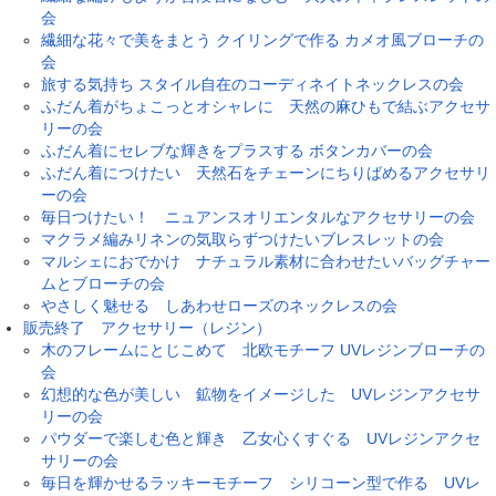
会
繊細な花々で美をまとう クイリングで作る カメオ風ブローチの
会
旅する気持ち スタイル自在のコーディネイトネックレスの会
ふだん着がちょこっとオシャレに 天然の麻ひもで結ぶアクセサ
リーの会
ふだん着にセレブな輝きをプラスする ボタンカバーの会
ふだん着につけたい 天然石をチェーンにちりばめるアクセサリ
ーの会
毎日つけたい！ ニュアンスオリエンタルなアクセサリーの会
マクラメ編みリネンの気取らずつけたいブレスレットの会
マルシェにおでかけ ナチュラル素材に合わせたいバッグチャー
ムとブローチの会
やさしく魅せる しあわせローズのネックレスの会
販売終了 アクセサリー（レジン）
木のフレームにとじこめて 北欧モチーフ UVレジンブローチの
会
幻想的な色が美しい 鉱物をイメージした UVレジンアクセサ
リーの会
パウダーで楽しむ色と輝き 乙女心くすぐる UVレジンアクセ
サリーの会
毎日を輝かせるラッキーモチーフ シリコーン型で作る UVレ