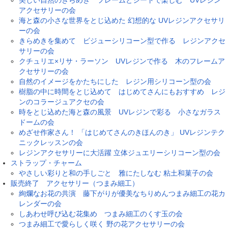
美しい自然のきらめき フレームとシートで楽しむ UVレジン
アクセサリーの会
海と森の小さな世界をとじ込めた 幻想的な UVレジンアクセサリ
ーの会
きらめきを集めて ビジューシリコーン型で作る レジンアクセ
サリーの会
クチュリエ×リサ・ラーソン UVレジンで作る 木のフレームア
クセサリーの会
自然のイメージをかたちにした レジン用シリコーン型の会
樹脂の中に時間をとじ込めて はじめてさんにもおすすめ レジ
ンのコラージュアクセの会
時をとじ込めた海と森の風景 UVレジンで彩る 小さなガラス
ドームの会
めざせ作家さん！ 「はじめてさんのきほんのき」 UVレジンテク
ニックレッスンの会
レジンアクセサリーに大活躍 立体ジュエリーシリコーン型の会
ストラップ・チャーム
やさしい彩りと和の手しごと 雅にたしなむ 粘土和菓子の会
販売終了 アクセサリー（つまみ細工）
絢爛なお花の共演 藤下がりが優美なちりめんつまみ細工の花カ
レンダーの会
しあわせ呼び込む花集め つまみ細工のくす玉の会
つまみ細工で愛らしく咲く 野の花アクセサリーの会