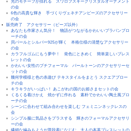
光のモチーフが揺れる スワロフスキークリスタルオーナメント
の会
6色の高貴な輝き 手づくりヴェネチアンビーズのアクセサリー
の会
販売終了 アクセサリー（ビーズ以外）
あなたも作家さん気分！ 物語がつながるかわいいプラバンブロ
ーチの会
貝パールとシルバー925が輝く 本格仕様の清楚なアクセサリー
の会
カラフルゴムにもう夢中！ 発色にときめく 簡単楽しいブレス
レットの会
かわいい女性のプチフォーマル パールトーンのアクセサリーセ
ットの会
幾何学模様と色の糸遊び テキスタイルをまとう スクエアブロー
チの会
キラキラがいっぱい！ あこがれの国のお姫さまセットの会
くるくる着けかえ 焼かずに作れる 素朴でかわいい陶土風ブロ
ーチの会
シーンに合わせて組み合わせを楽しむ フェミニンネックレスの
会
シンプル服に気品さをプラスする 輝きのフォーマルアクセサリ
ーの会
繊細な編みもようが普段着になじむ 大人の本革ブレスレットの