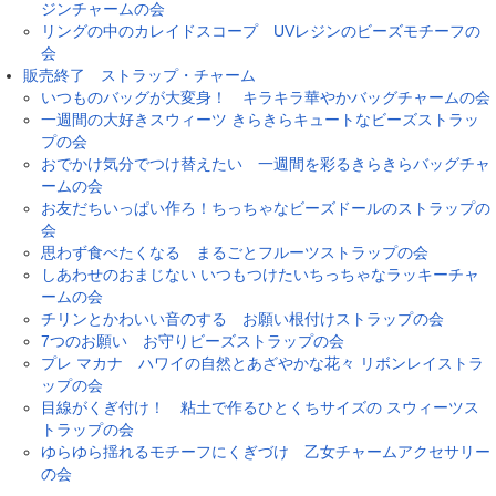
ジンチャームの会
リングの中のカレイドスコープ UVレジンのビーズモチーフの
会
販売終了 ストラップ・チャーム
いつものバッグが大変身！ キラキラ華やかバッグチャームの会
一週間の大好きスウィーツ きらきらキュートなビーズストラッ
プの会
おでかけ気分でつけ替えたい 一週間を彩るきらきらバッグチャ
ームの会
お友だちいっぱい作ろ！ちっちゃなビーズドールのストラップの
会
思わず食べたくなる まるごとフルーツストラップの会
しあわせのおまじない いつもつけたいちっちゃなラッキーチャ
ームの会
チリンとかわいい音のする お願い根付けストラップの会
7つのお願い お守りビーズストラップの会
プレ マカナ ハワイの自然とあざやかな花々 リボンレイストラ
ップの会
目線がくぎ付け！ 粘土で作るひとくちサイズの スウィーツス
トラップの会
ゆらゆら揺れるモチーフにくぎづけ 乙女チャームアクセサリー
の会