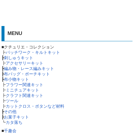
MENU
■クチュリエ・コレクション
┣
パッチワーク・キルトキット
┣
刺しゅうキット
┣
アクセサリーキット
┣
編み物・レース編みキット
┣
布バッグ・ポーチキット
┣
布小物キット
┣
フラワー関連キット
┣
ミニチュアキット
┣
クラフト関連キット
┣
ツール
┣
カットクロス・ボタンなど材料
┣
その他
┣
お菓子キット
┗
カタ落ち
■
千趣会