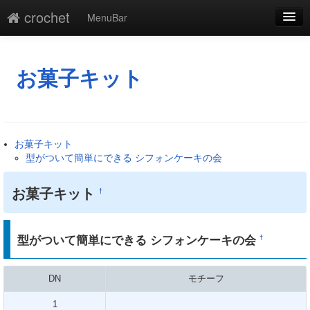
crochet
MenuBar
編集
添付
お菓子キット
凍結
新規
お菓子キット
最終更新
型がついて簡単にできる シフォンケーキの会
一覧
お菓子キット
†
単語検索
型がついて簡単にできる シフォンケーキの会
†
DN
モチーフ
1