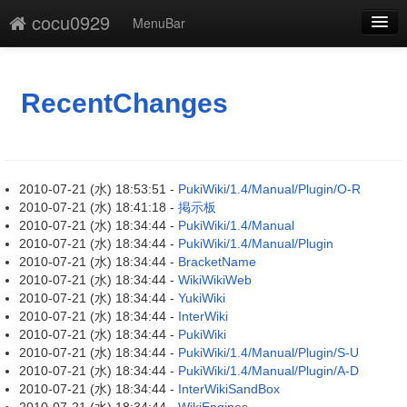
cocu0929
MenuBar
新規
最終更新
RecentChanges
一覧
単語検索
2010-07-21 (水) 18:53:51 -
PukiWiki/1.4/Manual/Plugin/O-R
2010-07-21 (水) 18:41:18 -
掲示板
2010-07-21 (水) 18:34:44 -
PukiWiki/1.4/Manual
2010-07-21 (水) 18:34:44 -
PukiWiki/1.4/Manual/Plugin
2010-07-21 (水) 18:34:44 -
BracketName
2010-07-21 (水) 18:34:44 -
WikiWikiWeb
2010-07-21 (水) 18:34:44 -
YukiWiki
2010-07-21 (水) 18:34:44 -
InterWiki
2010-07-21 (水) 18:34:44 -
PukiWiki
2010-07-21 (水) 18:34:44 -
PukiWiki/1.4/Manual/Plugin/S-U
2010-07-21 (水) 18:34:44 -
PukiWiki/1.4/Manual/Plugin/A-D
2010-07-21 (水) 18:34:44 -
InterWikiSandBox