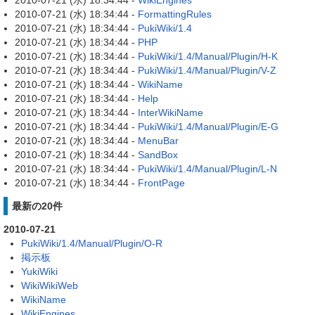
2010-07-21 (水) 18:34:44 -
WikiEngines
2010-07-21 (水) 18:34:44 -
FormattingRules
2010-07-21 (水) 18:34:44 -
PukiWiki/1.4
2010-07-21 (水) 18:34:44 -
PHP
2010-07-21 (水) 18:34:44 -
PukiWiki/1.4/Manual/Plugin/H-K
2010-07-21 (水) 18:34:44 -
PukiWiki/1.4/Manual/Plugin/V-Z
2010-07-21 (水) 18:34:44 -
WikiName
2010-07-21 (水) 18:34:44 -
Help
2010-07-21 (水) 18:34:44 -
InterWikiName
2010-07-21 (水) 18:34:44 -
PukiWiki/1.4/Manual/Plugin/E-G
2010-07-21 (水) 18:34:44 -
MenuBar
2010-07-21 (水) 18:34:44 -
SandBox
2010-07-21 (水) 18:34:44 -
PukiWiki/1.4/Manual/Plugin/L-N
2010-07-21 (水) 18:34:44 -
FrontPage
最新の20件
2010-07-21
PukiWiki/1.4/Manual/Plugin/O-R
掲示板
YukiWiki
WikiWikiWeb
WikiName
WikiEngines