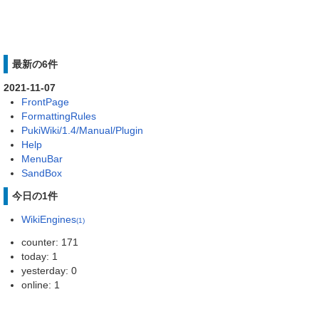
最新の6件
2021-11-07
FrontPage
FormattingRules
PukiWiki/1.4/Manual/Plugin
Help
MenuBar
SandBox
今日の1件
WikiEngines
(1)
counter: 171
today: 1
yesterday: 0
online: 1