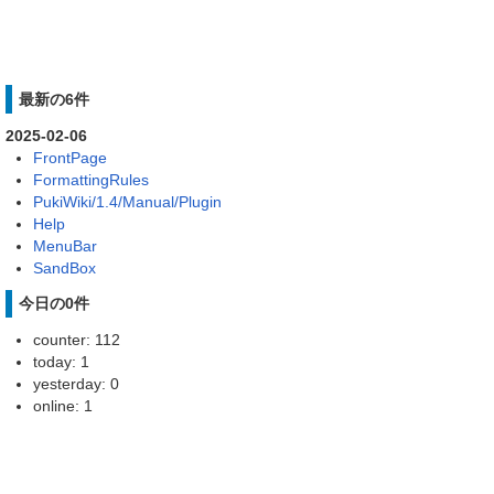
最新の6件
2025-02-06
FrontPage
FormattingRules
PukiWiki/1.4/Manual/Plugin
Help
MenuBar
SandBox
今日の0件
counter: 112
today: 1
yesterday: 0
online: 1