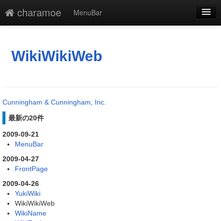
charamoe
MenuBar
編集
添付
WikiWikiWeb
凍結
新規
Cunningham & Cunningham, Inc.
最終更新
最新の20件
一覧
2009-09-21
MenuBar
単語検索
2009-04-27
FrontPage
2009-04-26
YukiWiki
WikiWikiWeb
WikiName