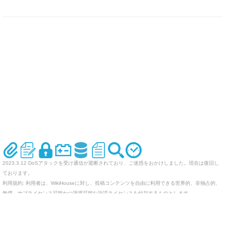
2023.3.12 DoSアタックを受け通信が遮断されており、ご迷惑をおかけしました。現在は復旧し
ております。
利用規約: 利用者は、WikiHouseに対し、投稿コンテンツを自由に利用できる世界的、非独占的、
無償、サブライセンス可能かつ譲渡可能な許諾ライセンスを付与するものとします。
オリジナルのWikiを作ってみませんか
Last-modified: 2012-07-19 (木) 19:36:20 (5132d)