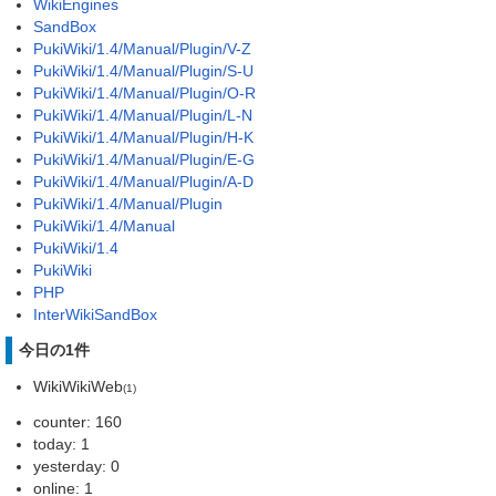
WikiEngines
SandBox
PukiWiki/1.4/Manual/Plugin/V-Z
PukiWiki/1.4/Manual/Plugin/S-U
PukiWiki/1.4/Manual/Plugin/O-R
PukiWiki/1.4/Manual/Plugin/L-N
PukiWiki/1.4/Manual/Plugin/H-K
PukiWiki/1.4/Manual/Plugin/E-G
PukiWiki/1.4/Manual/Plugin/A-D
PukiWiki/1.4/Manual/Plugin
PukiWiki/1.4/Manual
PukiWiki/1.4
PukiWiki
PHP
InterWikiSandBox
今日の1件
WikiWikiWeb
(1)
counter: 160
today: 1
yesterday: 0
online: 1