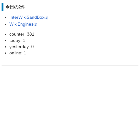
今日の2件
InterWikiSandBox
(1)
WikiEngines
(1)
counter: 381
today: 1
yesterday: 0
online: 1