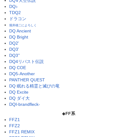
DQⅤ天空伝説
DQ♭
TDQ2
ドラコン
堀井雄二によろしく
DQ Ancient
DQ Bright
DQ2'
DQ3'
DQ3''
DQ4リバスト伝説
DQ COE
DQ5-Another
PANTHER QUEST
DQ 眠れる精霊と滅びの竜
DQ Excite
DQ ダイ大
DQⅠ-brandfleck-
◆
FF系
FFZ1
FFZ2
FFZ1 REMIX