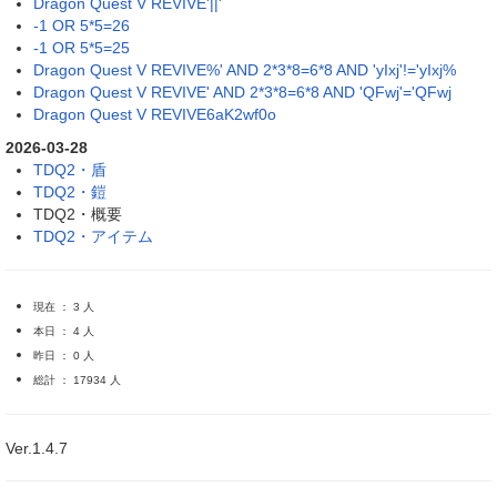
Dragon Quest V REVIVE'||'
-1 OR 5*5=26
-1 OR 5*5=25
Dragon Quest V REVIVE%' AND 2*3*8=6*8 AND 'yIxj'!='yIxj%
Dragon Quest V REVIVE' AND 2*3*8=6*8 AND 'QFwj'='QFwj
Dragon Quest V REVIVE6aK2wf0o
2026-03-28
TDQ2・盾
TDQ2・鎧
TDQ2・概要
TDQ2・アイテム
現在 ： 3 人
本日 ： 4 人
昨日 ： 0 人
総計 ： 17934 人
Ver.1.4.7