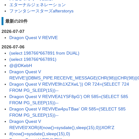
エターナルジェネレーション
ファンタシースターズafterstorys
最新の20件
2026-07-07
Dragon Quest V REVIVE
2026-07-06
(select 198766*667891 from DUAL)
(select 198766*667891)
@@DKebH
Dragon Quest V
REVIVE'||DBMS_PIPE.RECEIVE_MESSAGE(CHR(98)||CHR(98)||CH
Dragon Quest V REVIVE9h1XZXwL')) OR 724=(SELECT 724
FROM PG_SLEEP(15))--
Dragon Quest V REVIVEA1YSF8pG') OR 585=(SELECT 585
FROM PG_SLEEP(15))--
Dragon Quest V REVIVEw4puTBae' OR 585=(SELECT 585
FROM PG_SLEEP(15))--
Dragon Quest V
REVIVE0'XOR(if(now()=sysdate(),sleep(15),0))XOR'Z
if(now()=sysdate(),sleep(15),0)