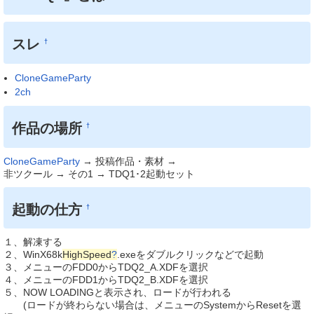
スレ
†
CloneGameParty
2ch
作品の場所
†
CloneGameParty
→ 投稿作品・素材 →
非ツクール → その1 → TDQ1･2起動セット
起動の仕方
†
１、解凍する
２、WinX68k
HighSpeed
?
.exeをダブルクリックなどで起動
３、メニューのFDD0からTDQ2_A.XDFを選択
４、メニューのFDD1からTDQ2_B.XDFを選択
５、NOW LOADINGと表示され、ロードが行われる
(ロードが終わらない場合は、メニューのSystemからResetを選