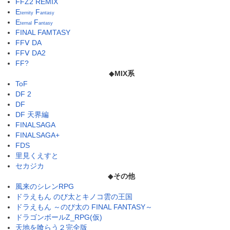
FFZ2 REMIX
E
F
ternity
antasy
E
F
ternal
antasy
FINAL FAMTASY
FFⅤ DA
FFⅤ DA2
FF?
◆
MIX系
ToF
DF 2
DF
DF 天界編
FINALSAGA
FINALSAGA+
FDS
里見くえすと
セカジカ
◆
その他
風来のシレンRPG
ドラえもん のび太とキノコ雲の王国
ドラえもん ～のび太の FINAL FANTASY～
ドラゴンボールZ_RPG(仮)
天地を喰らう２完全版