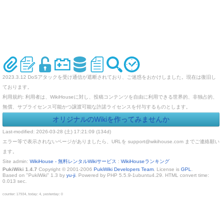
2023.3.12 DoSアタックを受け通信が遮断されており、ご迷惑をおかけしました。現在は復旧し
ております。
利用規約: 利用者は、WikiHouseに対し、投稿コンテンツを自由に利用できる世界的、非独占的、
無償、サブライセンス可能かつ譲渡可能な許諾ライセンスを付与するものとします。
オリジナルのWikiを作ってみませんか
Last-modified: 2026-03-28 (土) 17:21:09 (134d)
エラー等で表示されないページがありましたら、URLを support@wikihouse.com までご連絡願い
ます。
Site admin:
WikiHouse - 無料レンタルWikiサービス
:
WikiHouseランキング
PukiWiki 1.4.7
Copyright © 2001-2006
PukiWiki Developers Team
. License is
GPL
.
Based on "PukiWiki" 1.3 by
yu-ji
. Powered by PHP 5.5.9-1ubuntu4.29. HTML convert time:
0.013 sec.
counter: 17934, today: 4, yesterday: 0