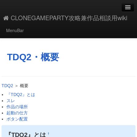
CLONEGAMEPARTY攻略兼作品相談用wiki
MenuBar
編集
添付
TDQ2・概要
凍結解除
新規
TDQ2
＞ 概要
最終更新
『TDQ2』とは
スレ
一覧
作品の場所
起動の仕方
単語検索
ボタン配置
『TDQ2』とは
†