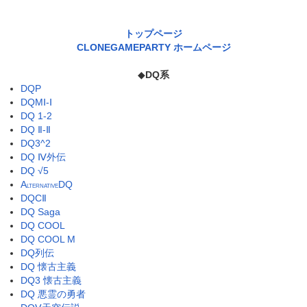
トップページ
CLONEGAMEPARTY ホームページ
◆
DQ系
DQP
DQMⅠ-Ⅰ
DQ 1-2
DQ Ⅱ-Ⅱ
DQ3^2
DQ Ⅳ外伝
DQ √5
A
DQ
LTERNATIVE
DQCⅡ
DQ Saga
DQ COOL
DQ COOL M
DQ列伝
DQ 懐古主義
DQ3 懐古主義
DQ 悪霊の勇者