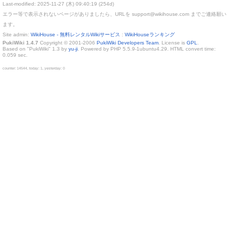
Last-modified: 2025-11-27 (木) 09:40:19 (254d)
エラー等で表示されないページがありましたら、URLを support@wikihouse.com までご連絡願い
ます。
Site admin:
WikiHouse - 無料レンタルWikiサービス
:
WikiHouseランキング
PukiWiki 1.4.7
Copyright © 2001-2006
PukiWiki Developers Team
. License is
GPL
.
Based on "PukiWiki" 1.3 by
yu-ji
. Powered by PHP 5.5.9-1ubuntu4.29. HTML convert time:
0.059 sec.
counter: 14544, today: 1, yesterday: 0