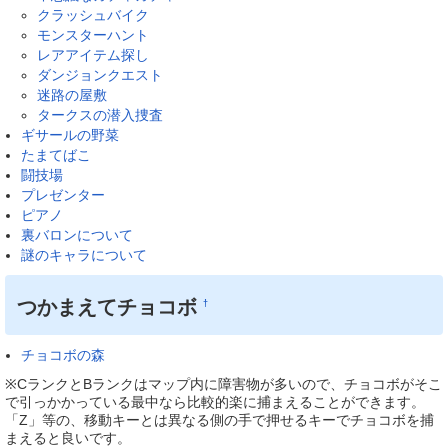
クラッシュバイク
モンスターハント
レアアイテム探し
ダンジョンクエスト
迷路の屋敷
タークスの潜入捜査
ギサールの野菜
たまてばこ
闘技場
プレゼンター
ピアノ
裏バロンについて
謎のキャラについて
つかまえてチョコボ
†
チョコボの森
※CランクとBランクはマップ内に障害物が多いので、チョコボがそこ
で引っかかっている最中なら比較的楽に捕まえることができます。
「Z」等の、移動キーとは異なる側の手で押せるキーでチョコボを捕
まえると良いです。