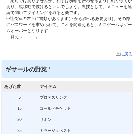
絶対ではありませんが、相手は横軸を合わせるように動く傾向が
あり、縦移動で抜けるといいでしょう。裏技として、メニューを連
続で開いてタイミングを取ると楽です。
※社長室の左上に書類があります(下から調べる必要あり)、その際
にパスワードを求められて、これを間違えると、ミニゲームはゲー
ムオーバーとなります。
答え→
メテオ
。
上に戻る
ギサールの野菜
†
あげた数
アイテム
5
プロテスリング
15
ゴールドチケット
20
リボン
25
ミラージュベスト