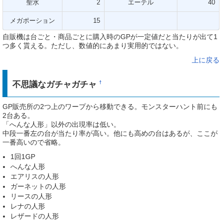
聖水
2
エーテル
40
メガポーション
15
自販機は台ごと・商品ごとに購入時のGPが一定値だと当たりが出て1
つ多く貰える。ただし、数値的にあまり実用的ではない。
上に戻る
不思議なガチャガチャ
†
GP販売所の2つ上のワープから移動できる。モンスターハント前にも
2台ある。
「へんな人形」以外の出現率は低い。
中段一番左の台が当たり率が高い。他にも高めの台はあるが、ここが
一番高いので省略。
1回1GP
へんな人形
エアリスの人形
ガーネットの人形
リースの人形
レナの人形
レザードの人形