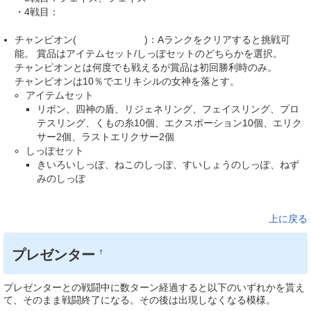
・4戦目：
クラウド、ティファ、ユフィ、エアリス
チャンピオン(
ジークフリード
)：Aランクをクリアすると挑戦可
能。 賞品はアイテムセット/しっぽセットのどちらかを選択。
チャンピオンとは何度でも戦えるが賞品は初回勝利時のみ。
チャンピオンは10％でエリキシルの女神を落とす。
アイテムセット
リボン、四神の盾、リジェネリング、フェイスリング、プロ
テスリング、くもの糸10個、エクスポーション10個、エリク
サー2個、ラストエリクサー2個
しっぽセット
きいろいしっぽ、ねこのしっぽ、すいしょうのしっぽ、ねず
みのしっぽ
上に戻る
プレゼンター
†
プレゼンターとの戦闘中に数ターン経過すると以下のいずれかを貰え
て、そのまま戦闘終了になる。その後は出現しなくなる模様。