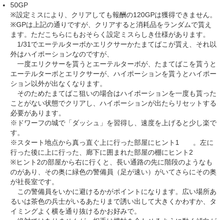
50GP
※設定ミスにより、クリアしても報酬の120GPは獲得できません。
※GPは上記の通りですが、クリアすると消耗品をランダムで貰え
ます。ただこちらにもおそらく設定ミスらしき仕様があります。
1/31でエーテルターボかエリクサーかたまてばこが貰え、それ以
外はハイポーションなのですが、
一度エリクサーを貰うとエーテルターボが、たまてばこを貰うと
エーテルターボとエリクサーが、ハイポーションを貰うとハイポー
ション以外が出なくなります。
そのためたまてばこ狙いの場合はハイポーションを一度も貰った
ことがない状態でクリアし、ハイポーションが出たらリセットする
必要があります。
※ドワーフの城で「ダッシュ」を習得し、速度を上げると少し楽で
す。
※スタート地点から真っ直ぐ上に行った部屋にヒント1
最強
。左に
行った後に上に行った、廊下に囲まれた部屋の棚にヒント2
黒魔法
※ヒント2の部屋から右に行くと、長い通路の先に階段のようなも
のがあり、その奥に緑色の警備員（足が速い）がいてさらにその奥
が社長室です。
この警備員をいかに避けるかがポイントになります。広い場所あ
るいは茶色の兵士がいるあたりまで誘い出して大きくかわすか、タ
イミングよく横を通り抜けるかお好みで。