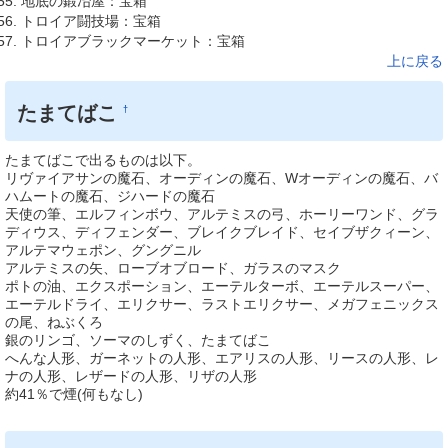
地底の鍛冶屋：宝箱
トロイア闘技場：宝箱
トロイアブラックマーケット：宝箱
上に戻る
たまてばこ
†
たまてばこで出るものは以下。
リヴァイアサンの魔石、オーディンの魔石、Wオーディンの魔石、バ
ハムートの魔石、ジハードの魔石
天使の筆、エルフィンボウ、アルテミスの弓、ホーリーワンド、グラ
ディウス、ディフェンダー、ブレイクブレイド、セイブザクィーン、
アルテマウェポン、グングニル
アルテミスの矢、ローブオブロード、ガラスのマスク
ポトの油、エクスポーション、エーテルターボ、エーテルスーパー、
エーテルドライ、エリクサー、ラストエリクサー、メガフェニックス
の尾、ねぶくろ
銀のリンゴ、ソーマのしずく、たまてばこ
へんな人形、ガーネットの人形、エアリスの人形、リースの人形、レ
ナの人形、レザードの人形、リザの人形
約41％で煙(何もなし)