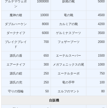
アルテマウェポ
1000000
妖精の靴
5000
ン
魔神の槍
10000
竜の靴
4500
ダブルハーケン
8000
カルミアの靴
4200
ダークナイフ
6000
ゲルミナスブーツ
3500
ブレイクブレイ
700
フェザーブーツ
2000
ド
源氏の盾
650
エーテルスーパー
1500
エアーナイフ
300
メガフェニックスの尾
1000
源氏の鎧
250
エーテルターボ
750
源氏の兜
250
竜の手甲
100
守りの指輪
50
エルフのマント
80
自販機