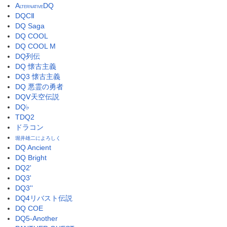
A
DQ
LTERNATIVE
DQCⅡ
DQ Saga
DQ COOL
DQ COOL M
DQ列伝
DQ 懐古主義
DQ3 懐古主義
DQ 悪霊の勇者
DQⅤ天空伝説
DQ♭
TDQ2
ドラコン
堀井雄二によろしく
DQ Ancient
DQ Bright
DQ2'
DQ3'
DQ3''
DQ4リバスト伝説
DQ COE
DQ5-Another