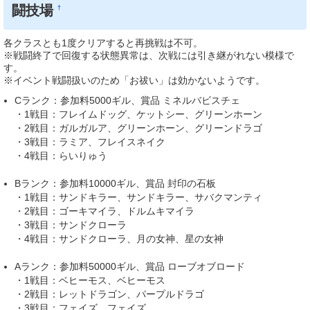
闘技場
†
各クラスとも1度クリアすると再挑戦は不可。
※戦闘終了で回復する状態異常は、次戦には引き継がれない模様で
す。
※イベント戦闘扱いのため「お祓い」は効かないようです。
Cランク：参加料5000ギル、賞品 ミネルバビスチェ
・1戦目：フレイムドッグ、ケットシー、グリーンホーン
・2戦目：ガルガルア、グリーンホーン、グリーンドラゴ
・3戦目：ラミア、フレイスネイク
・4戦目：らいりゅう
Bランク：参加料10000ギル、賞品 封印の石板
・1戦目：サンドキラー、サンドキラー、サバクマンティ
・2戦目：ゴーキマイラ、ドルムキマイラ
・3戦目：サンドクローラ
・4戦目：サンドクローラ、月の女神、星の女神
Aランク：参加料50000ギル、賞品 ローブオブロード
・1戦目：ベヒーモス、ベヒーモス
・2戦目：レットドラゴン、パープルドラゴ
・3戦目：フェイズ、フェイズ