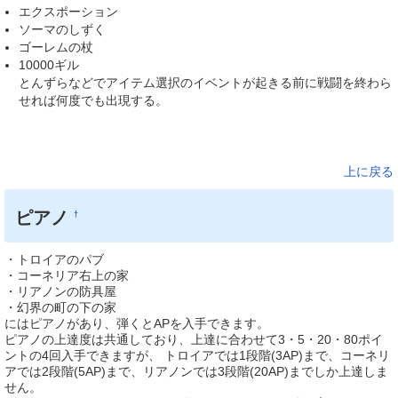
エクスポーション
ソーマのしずく
ゴーレムの杖
10000ギル
とんずらなどでアイテム選択のイベントが起きる前に戦闘を終わら
せれば何度でも出現する。
※こちらが強ければ倒すことも可能。倒した場合は、経験値383、
276ギル、ラストエリクサーを獲得でき、その後も何度でも出現す
るようです。
上に戻る
ピアノ
†
・トロイアのパブ
・コーネリア右上の家
・リアノンの防具屋
・幻界の町の下の家
にはピアノがあり、弾くとAPを入手できます。
ピアノの上達度は共通しており、上達に合わせて3・5・20・80ポイ
ントの4回入手できますが、 トロイアでは1段階(3AP)まで、コーネリ
アでは2段階(5AP)まで、リアノンでは3段階(20AP)までしか上達しま
せん。