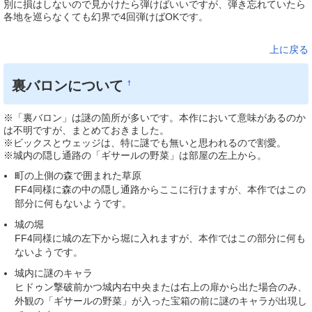
別に損はしないので見かけたら弾けばいいですが、弾き忘れていたら
各地を巡らなくても幻界で4回弾けばOKです。
上に戻る
裏バロンについて
†
※「裏バロン」は謎の箇所が多いです。本作において意味があるのか
は不明ですが、まとめておきました。
※ビックスとウェッジは、特に謎でも無いと思われるので割愛。
※城内の隠し通路の「ギサールの野菜」は部屋の左上から。
町の上側の森で囲まれた草原
FF4同様に森の中の隠し通路からここに行けますが、本作ではこの
部分に何もないようです。
城の堀
FF4同様に城の左下から堀に入れますが、本作ではこの部分に何も
ないようです。
城内に謎のキャラ
ヒドゥン撃破前かつ城内右中央または右上の扉から出た場合のみ、
外観の「ギサールの野菜」が入った宝箱の前に謎のキャラが出現し