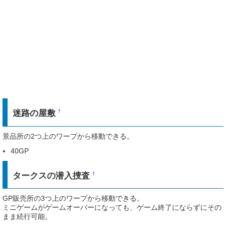
ずに閉じ、そのまま「盗む」を使うと、ずっとジタンまたはリュック
のみのターンになる模様です。
※「盗む」以外の行動を行うか、「裏技」「OD」等の他のウィンド
ウを開くと、この状態は解除される模様。
ジタンの場合、GPを盗める敵からは複数回盗める場合もあるが、
「盗む」で何故かダメージも当たっているので、相手のHPが尽きる
まで盗んでいればGPを稼げる上に安全に倒すこともできます。※撃
破前に盗める状態が止まることもある
リュックの「盗む」は失敗することもあるが、この現象を利用すれば
盗んでいる最中は安全なのはジタンと同じようです。
迷路の屋敷
†
景品所の2つ上のワープから移動できる。
40GP
タークスの潜入捜査
†
GP販売所の3つ上のワープから移動できる。
ミニゲームがゲームオーバーになっても、ゲーム終了にならずにその
まま続行可能。