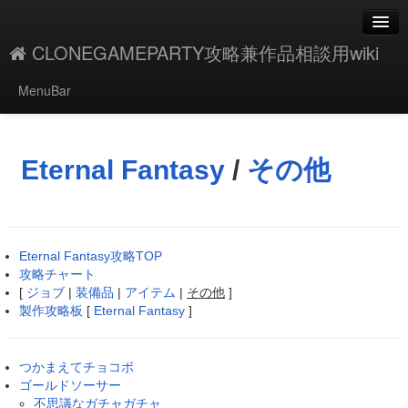
CLONEGAMEPARTY攻略兼作品相談用wiki
MenuBar
編集
添付
Eternal Fantasy
/
その他
凍結解除
新規
Eternal Fantasy攻略TOP
最終更新
攻略チャート
[
ジョブ
|
装備品
|
アイテム
|
その他
]
一覧
製作攻略板
[
Eternal Fantasy
]
単語検索
つかまえてチョコボ
ゴールドソーサー
不思議なガチャガチャ