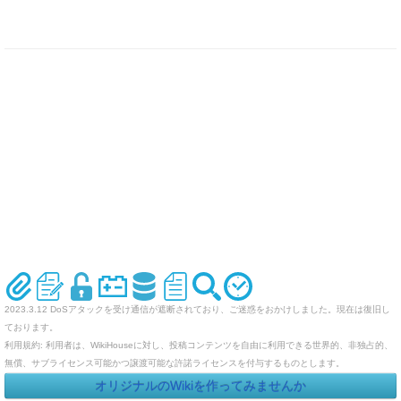
2023.3.12 DoSアタックを受け通信が遮断されており、ご迷惑をおかけしました。現在は復旧し
ております。
利用規約: 利用者は、WikiHouseに対し、投稿コンテンツを自由に利用できる世界的、非独占的、
無償、サブライセンス可能かつ譲渡可能な許諾ライセンスを付与するものとします。
オリジナルのWikiを作ってみませんか