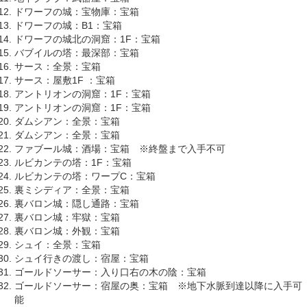
ドワーフの城：宝物庫：宝箱
ドワーフの城：B1：宝箱
ドワーフの城北の洞窟：1F：宝箱
バブイルの塔：最深部：宝箱
サース：全景：宝箱
サース：屋敷1F ：宝箱
アントリオンの洞窟：1F：宝箱
アントリオンの洞窟：1F：宝箱
ダムシアン：全景：宝箱
ダムシアン：全景：宝箱
ファブール城：酒場：宝箱 ※終盤まで入手不可
ルビカンテの塔：1F：宝箱
ルビカンテの塔：ワープC：宝箱
裏ミシディア：全景：宝箱
裏バロン城：隠し通路：宝箱
裏バロン城：牢獄：宝箱
裏バロン城：外観：宝箱
シュイ：全景：宝箱
シュイ行きの渡し：宿屋：宝箱
ゴールドソーサー：入り口右の木の陰：宝箱
ゴールドソーサー：宿屋の奥：宝箱 ※地下水脈到達以降に入手可
能