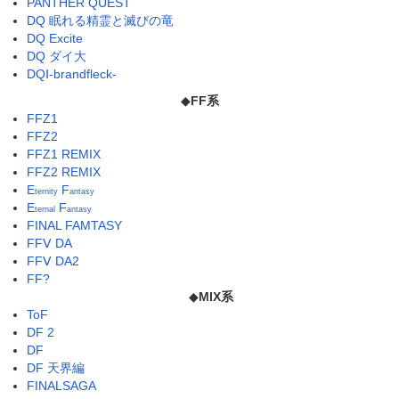
PANTHER QUEST
DQ 眠れる精霊と滅びの竜
DQ Excite
DQ ダイ大
DQⅠ-brandfleck-
◆
FF系
FFZ1
FFZ2
FFZ1 REMIX
FFZ2 REMIX
E
F
ternity
antasy
E
F
ternal
antasy
FINAL FAMTASY
FFⅤ DA
FFⅤ DA2
FF?
◆
MIX系
ToF
DF 2
DF
DF 天界編
FINALSAGA