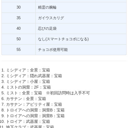
30
精霊の腕輪
35
ガイウスカリグ
40
忍びの足袋
50
なし(スマートチョコボになる)
55
チョコボ使用可能
ミシディア：全景：宝箱
ミシディア：隠れ武器屋：宝箱
ミシディア：小屋：宝箱
ミストの洞窟：2F：宝箱
ミスト：全景：宝箱 ※初回訪問時は入手不可
カサナン：全景：宝箱
カサナン：アビリティ屋：宝箱
トロイアへの洞窟：洞窟B：宝箱
トロイアへの洞窟：洞窟B：宝箱
トロイア：武器屋：宝箱
地下クラブ：武器屋：宝箱