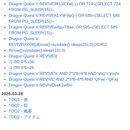
Dragon Quest V REVIVE9h1XZXwL')) OR 724=(SELECT 724
FROM PG_SLEEP(15))--
Dragon Quest V REVIVEA1YSF8pG') OR 585=(SELECT 585
FROM PG_SLEEP(15))--
Dragon Quest V REVIVEw4puTBae' OR 585=(SELECT 585
FROM PG_SLEEP(15))--
Dragon Quest V
REVIVE0'XOR(if(now()=sysdate(),sleep(15),0))XOR'Z
if(now()=sysdate(),sleep(15),0)
Dragon Quest V REVIVE'||'
-1 OR 5*5=26
-1 OR 5*5=25
Dragon Quest V REVIVE%' AND 2*3*8=6*8 AND 'yIxj'!='yIxj%
Dragon Quest V REVIVE' AND 2*3*8=6*8 AND 'QFwj'='QFwj
Dragon Quest V REVIVE6aK2wf0o
2026-03-28
TDQ2・盾
TDQ2・鎧
TDQ2・概要
TDQ2・アイテム