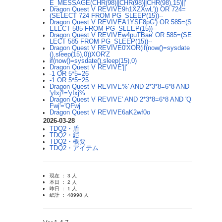
E_MESSAGE(CHR(98)||CHR(98)||CHR(98),15)||'
Dragon Quest V REVIVE9h1XZXwL')) OR 724=
(SELECT 724 FROM PG_SLEEP(15))--
Dragon Quest V REVIVEA1YSF8pG') OR 585=(S
ELECT 585 FROM PG_SLEEP(15))--
Dragon Quest V REVIVEw4puTBae' OR 585=(SE
LECT 585 FROM PG_SLEEP(15))--
Dragon Quest V REVIVE0'XOR(if(now()=sysdate
(),sleep(15),0))XOR'Z
if(now()=sysdate(),sleep(15),0)
Dragon Quest V REVIVE'||'
-1 OR 5*5=26
-1 OR 5*5=25
Dragon Quest V REVIVE%' AND 2*3*8=6*8 AND
'yIxj'!='yIxj%
Dragon Quest V REVIVE' AND 2*3*8=6*8 AND 'Q
Fwj'='QFwj
Dragon Quest V REVIVE6aK2wf0o
2026-03-28
TDQ2・盾
TDQ2・鎧
TDQ2・概要
TDQ2・アイテム
現在 ： 3 人
本日 ： 2 人
昨日 ： 1 人
総計 ： 48998 人