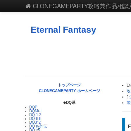
CLONEGAMEPARTY攻略兼作品相談用
Eternal Fantasy
E
トップページ
攻
CLONEGAMEPARTY ホームページ
[
製
◆
DQ系
DQP
DQMⅠ-Ⅰ
DQ 1-2
DQ Ⅱ-Ⅱ
DQ3^2
DQ Ⅳ外伝
DQ √5