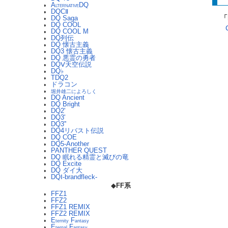
A
DQ
LTERNATIVE
DQCⅡ
「
DQ Saga
DQ COOL
DQ COOL M
DQ列伝
DQ 懐古主義
DQ3 懐古主義
DQ 悪霊の勇者
DQⅤ天空伝説
DQ♭
TDQ2
ドラコン
堀井雄二によろしく
DQ Ancient
DQ Bright
DQ2'
DQ3'
DQ3''
DQ4リバスト伝説
DQ COE
DQ5-Another
PANTHER QUEST
DQ 眠れる精霊と滅びの竜
DQ Excite
DQ ダイ大
DQⅠ-brandfleck-
◆
FF系
FFZ1
FFZ2
FFZ1 REMIX
FFZ2 REMIX
E
F
ternity
antasy
E
F
ternal
antasy