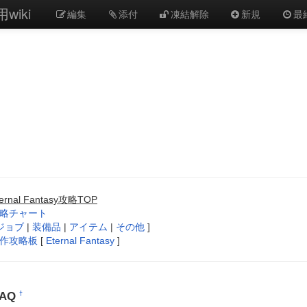
wiki
編集
添付
凍結解除
新規
最
ternal Fantasy攻略TOP
略チャート
ジョブ
|
装備品
|
アイテム
|
その他
]
作攻略板
[
Eternal Fantasy
]
FAQ
†