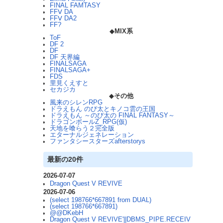
FINAL FAMTASY
FFⅤ DA
FFⅤ DA2
FF?
◆
MIX系
ToF
DF 2
DF
DF 天界編
FINALSAGA
FINALSAGA+
FDS
里見くえすと
セカジカ
◆
その他
風来のシレンRPG
ドラえもん のび太とキノコ雲の王国
ドラえもん ～のび太の FINAL FANTASY～
ドラゴンボールZ_RPG(仮)
天地を喰らう２完全版
エターナルジェネレーション
ファンタシースターズafterstorys
最新の20件
2026-07-07
Dragon Quest V REVIVE
2026-07-06
(select 198766*667891 from DUAL)
(select 198766*667891)
@@DKebH
Dragon Quest V REVIVE'||DBMS_PIPE.RECEIV