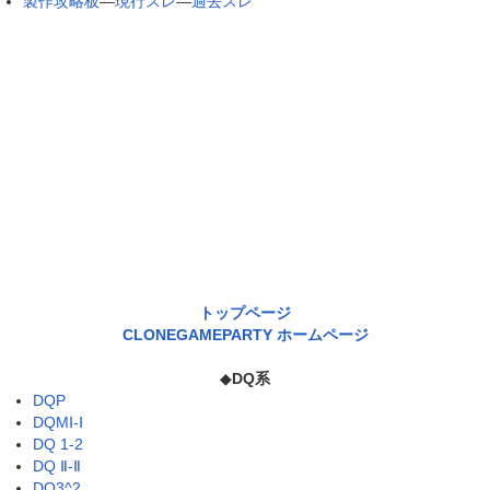
製作攻略板
―
現行スレ
―
過去スレ
トップページ
CLONEGAMEPARTY ホームページ
◆
DQ系
DQP
DQMⅠ-Ⅰ
DQ 1-2
DQ Ⅱ-Ⅱ
DQ3^2