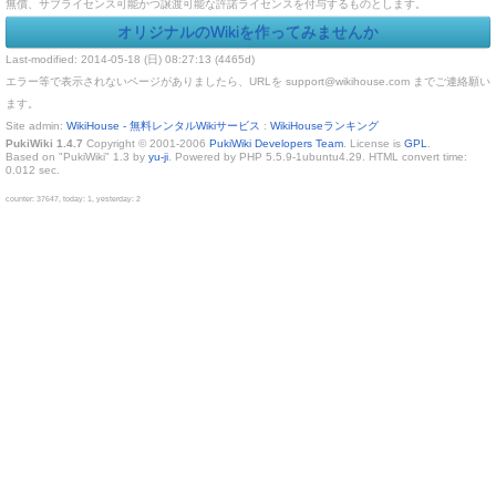
無償、サブライセンス可能かつ譲渡可能な許諾ライセンスを付与するものとします。
オリジナルのWikiを作ってみませんか
Last-modified: 2014-05-18 (日) 08:27:13 (4465d)
エラー等で表示されないページがありましたら、URLを support@wikihouse.com までご連絡願い
ます。
Site admin:
WikiHouse - 無料レンタルWikiサービス
:
WikiHouseランキング
PukiWiki 1.4.7
Copyright © 2001-2006
PukiWiki Developers Team
. License is
GPL
.
Based on "PukiWiki" 1.3 by
yu-ji
. Powered by PHP 5.5.9-1ubuntu4.29. HTML convert time:
0.012 sec.
counter: 37647, today: 1, yesterday: 2