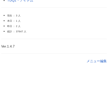
TDQ2・アイテム
現在 ： 3 人
本日 ： 1 人
昨日 ： 2 人
総計 ： 37647 人
Ver.1.4.7
メニュー編集