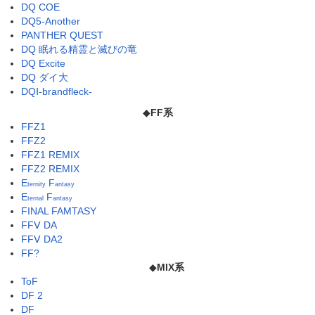
DQ COE
DQ5-Another
PANTHER QUEST
DQ 眠れる精霊と滅びの竜
DQ Excite
DQ ダイ大
DQⅠ-brandfleck-
◆
FF系
FFZ1
FFZ2
FFZ1 REMIX
FFZ2 REMIX
E
F
ternity
antasy
E
F
ternal
antasy
FINAL FAMTASY
FFⅤ DA
FFⅤ DA2
FF?
◆
MIX系
ToF
DF 2
DF