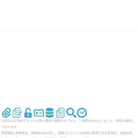
2023.3.12 DoSアタックを受け通信が遮断されており、ご迷惑をおかけしました。現在は復旧し
ております。
利用規約: 利用者は、WikiHouseに対し、投稿コンテンツを自由に利用できる世界的、非独占的、