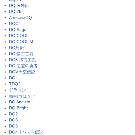
DQ Ⅳ外伝
DQ √5
A
DQ
LTERNATIVE
DQCⅡ
DQ Saga
DQ COOL
DQ COOL M
DQ列伝
DQ 懐古主義
DQ3 懐古主義
DQ 悪霊の勇者
DQⅤ天空伝説
DQ♭
TDQ2
ドラコン
堀井雄二によろしく
DQ Ancient
DQ Bright
DQ2'
DQ3'
DQ3''
DQ4リバスト伝説