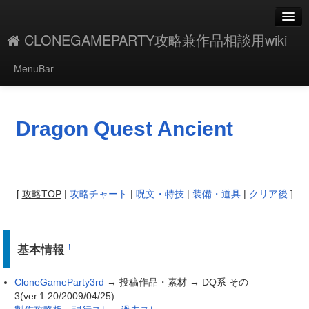
CLONEGAMEPARTY攻略兼作品相談用wiki
MenuBar
編集
添付
Dragon Quest Ancient
凍結解除
新規
[
攻略TOP
|
攻略チャート
|
呪文・特技
|
装備・道具
|
クリア後
]
最終更新
一覧
基本情報
†
単語検索
CloneGameParty3rd
→ 投稿作品・素材 → DQ系 その
3(ver.1.20/2009/04/25)