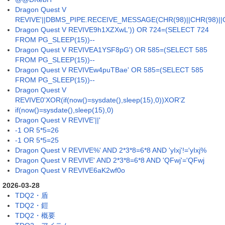
Dragon Quest V
REVIVE'||DBMS_PIPE.RECEIVE_MESSAGE(CHR(98)||CHR(98)||CH
Dragon Quest V REVIVE9h1XZXwL')) OR 724=(SELECT 724
FROM PG_SLEEP(15))--
Dragon Quest V REVIVEA1YSF8pG') OR 585=(SELECT 585
FROM PG_SLEEP(15))--
Dragon Quest V REVIVEw4puTBae' OR 585=(SELECT 585
FROM PG_SLEEP(15))--
Dragon Quest V
REVIVE0'XOR(if(now()=sysdate(),sleep(15),0))XOR'Z
if(now()=sysdate(),sleep(15),0)
Dragon Quest V REVIVE'||'
-1 OR 5*5=26
-1 OR 5*5=25
Dragon Quest V REVIVE%' AND 2*3*8=6*8 AND 'yIxj'!='yIxj%
Dragon Quest V REVIVE' AND 2*3*8=6*8 AND 'QFwj'='QFwj
Dragon Quest V REVIVE6aK2wf0o
2026-03-28
TDQ2・盾
TDQ2・鎧
TDQ2・概要