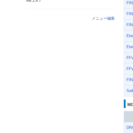
Ver.1.4.7
FI
FI
メニュー編集
FI
Ete
Ete
FF
FF
FI
Sei
M
DR