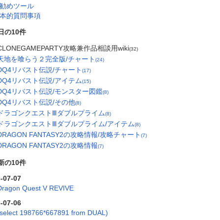
勧めツール
本的質問事項
日の10件
CLONEGAMEPARTY攻略兼作品相談用wiki
(32)
天地を喰らう２完全版/チャート
(24)
DQ4リバスト伝説/チャート
(17)
DQ4リバスト伝説/アイテム
(15)
DQ4リバスト伝説/モンスター図鑑
(8)
DQ4リバスト伝説/その他
(8)
ドラゴンクエストⅢダブルプライム
(8)
ドラゴンクエストⅢダブルプライム/アイテム
(8)
DRAGON FANTASY2の攻略情報/攻略チャート
(7)
DRAGON FANTASY2の攻略情報
(7)
新の10件
-07-07
Dragon Quest V REVIVE
-07-06
(select 198766*667891 from DUAL)