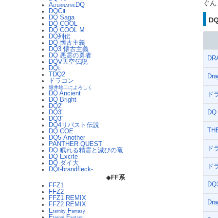
ぐん
A
DQ
LTERNATIVE
DQCⅡ
DQ Saga
D
DQ COOL
DQ COOL M
DQ列伝
DQ 懐古主義
DQ3 懐古主義
DQ 悪霊の勇者
DR
DQⅤ天空伝説
DQ♭
TDQ2
Dra
ドラコン
堀井雄二によろしく
DQ Ancient
ド
DQ Bright
DQ2'
DQ
DQ3'
DQ3''
DQ4リバスト伝説
TH
DQ COE
DQ5-Another
PANTHER QUEST
ド
DQ 眠れる精霊と滅びの竜
DQ Excite
DQ ダイ大
ドラ
DQⅠ-brandfleck-
◆
FF系
DQ
FFZ1
FFZ2
FFZ1 REMIX
Dra
FFZ2 REMIX
E
F
ternity
antasy
E
F
ternal
antasy