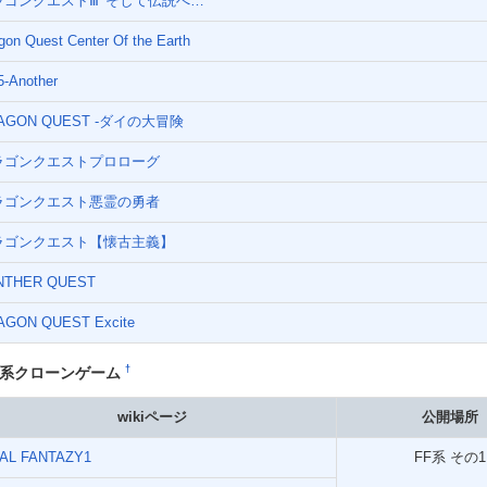
ラゴンクエストⅢ' そして伝説へ…
gon Quest Center Of the Earth
-Another
AGON QUEST -ダイの大冒険
ラゴンクエストプロローグ
ラゴンクエスト悪霊の勇者
ラゴンクエスト【懐古主義】
NTHER QUEST
AGON QUEST Excite
†
F系クローンゲーム
wikiページ
公開場所
NAL FANTAZY1
FF系 その1