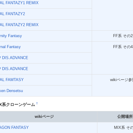
NAL FANTAZY1 REMIX
NAL FANTAZY2
NAL FANTAZY2 REMIX
rnity Fantasy
FF系 その2
rnal Fantasy
FF系 その4
Ⅴ DIS.ADVANCE
Ⅴ DIS.ADVANCE
NAL FAMTASY
wikiページ参
ken Densetsu
†
IX系クローンゲーム
wikiページ
公開場所
AGON FANTASY
MIX系 そ