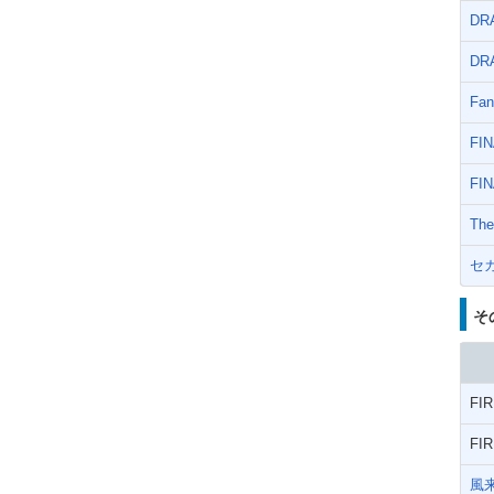
DR
DR
Fan
FI
FI
The
セ
そ
FI
FI
風