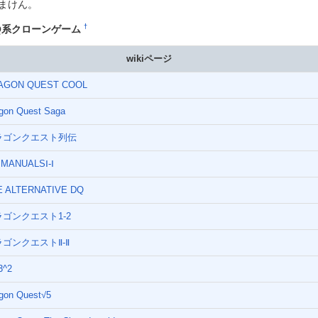
まけん。
†
Q系クローンゲーム
wikiページ
AGON QUEST COOL
gon Quest Saga
ラゴンクエスト列伝
 MANUALSⅠ-Ⅰ
E ALTERNATIVE DQ
ラゴンクエスト1-2
ゴンクエストⅡ-Ⅱ
3^2
gon Quest√5