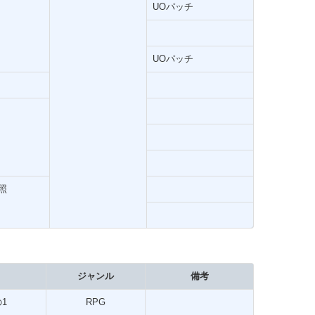
UOパッチ
UOパッチ
照
ジャンル
備考
の1
RPG