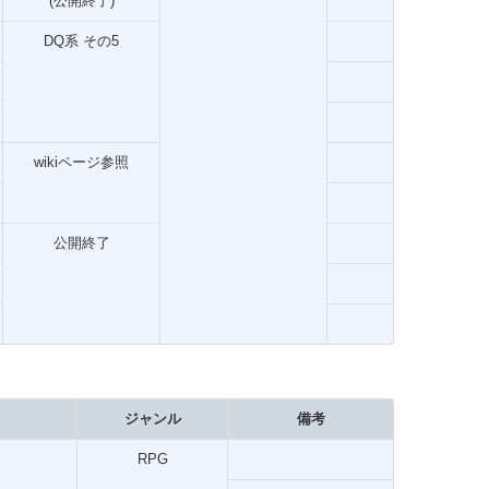
(公開終了)
DQ系 その5
wikiページ参照
公開終了
ジャンル
備考
RPG