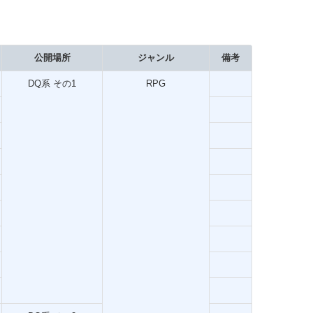
公開場所
ジャンル
備考
DQ系 その1
RPG