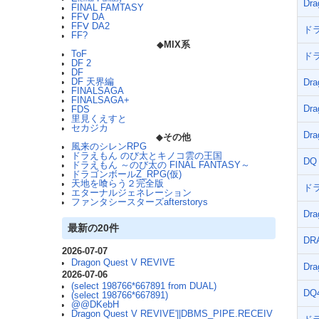
Dra
FINAL FAMTASY
FFⅤ DA
FFⅤ DA2
ド
FF?
◆
MIX系
ToF
ド
DF 2
DF
DF 天界編
Dra
FINALSAGA
FINALSAGA+
Dra
FDS
里見くえすと
セカジカ
Dra
◆
その他
風来のシレンRPG
ドラえもん のび太とキノコ雲の王国
DQ
ドラえもん ～のび太の FINAL FANTASY～
ドラゴンボールZ_RPG(仮)
天地を喰らう２完全版
ド
エターナルジェネレーション
ファンタシースターズafterstorys
Dra
最新の20件
DR
2026-07-07
Dragon Quest V REVIVE
Dra
2026-07-06
(select 198766*667891 from DUAL)
D
(select 198766*667891)
@@DKebH
Dragon Quest V REVIVE'||DBMS_PIPE.RECEIV