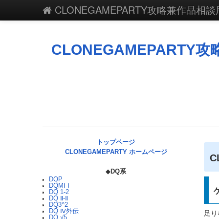
CLONEGAMEPARTY攻略兼作品相談用
CLONEGAMEPARTY攻
トップページ
CLONEGAMEPARTY ホームページ
C
◆
DQ系
DQP
DQMⅠ-Ⅰ
DQ 1-2
DQ Ⅱ-Ⅱ
DQ3^2
DQ Ⅳ外伝
足り
DQ √5