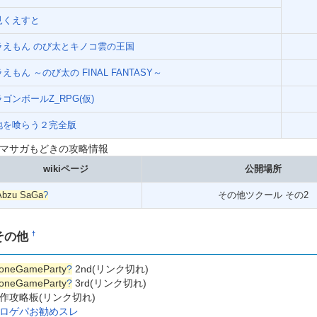
見くえすと
ラえもん のび太とキノコ雲の王国
えもん ～のび太の FINAL FANTASY～
ゴンボールZ_RPG(仮)
地を喰らう２完全版
マサガもどきの攻略情報
wikiページ
公開場所
Abzu SaGa
?
その他ツクール その2
その他
†
loneGameParty
?
2nd(リンク切れ)
loneGameParty
?
3rd(リンク切れ)
作攻略板(リンク切れ)
ロゲパお勧めスレ