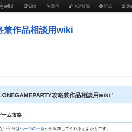
wiki
編集
添付
凍結解除
新規
最
略兼作品相談用wiki
LONEGAMEPARTY攻略兼作品相談用wiki
†
ゲーム攻略
†
ない部分は
ページの一覧
から追加してくれるとよかとです。