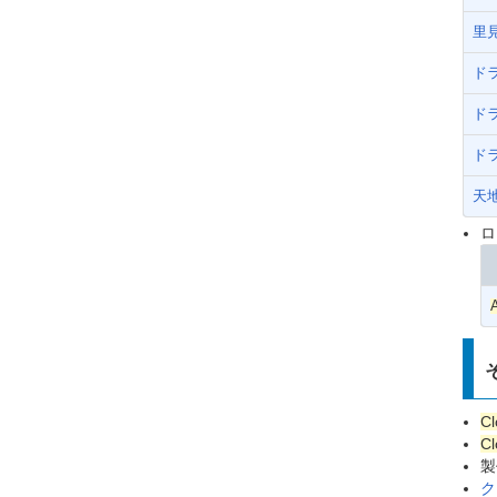
里
ド
ドラ
ドラ
天
ロ
C
C
製
ク