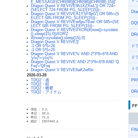
ド
E_MESSAGE(CHR(98)||CHR(98)||CHR(98),15)||'
Dragon Quest V REVIVE9h1XZXwL')) OR 724=
(SELECT 724 FROM PG_SLEEP(15))--
Dra
Dragon Quest V REVIVEA1YSF8pG') OR 585=(S
ELECT 585 FROM PG_SLEEP(15))--
Dragon Quest V REVIVEw4puTBae' OR 585=(SE
DQ5
LECT 585 FROM PG_SLEEP(15))--
Dragon Quest V REVIVE0'XOR(if(now()=sysdate
(),sleep(15),0))XOR'Z
DR
if(now()=sysdate(),sleep(15),0)
Dragon Quest V REVIVE'||'
ド
-1 OR 5*5=26
-1 OR 5*5=25
Dragon Quest V REVIVE%' AND 2*3*8=6*8 AND
ド
'yIxj'!='yIxj%
Dragon Quest V REVIVE' AND 2*3*8=6*8 AND 'Q
Fwj'='QFwj
ト
Dragon Quest V REVIVE6aK2wf0o
2026-03-28
PA
TDQ2・盾
TDQ2・鎧
TDQ2・概要
DR
TDQ2・アイテム
F
現在 ： 5 人
本日 ： 33 人
昨日 ： 71 人
総計 ： 1507443 人
FI