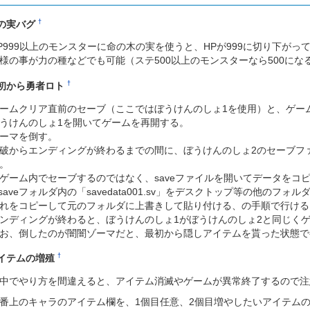
†
の実バグ
P999以上のモンスターに命の木の実を使うと、HPが999に切り下がっ
様の事が力の種などでも可能（ステ500以上のモンスターなら500に
†
初から勇者ロト
ームクリア直前のセーブ（ここではぼうけんのしょ1を使用）と、ゲー
うけんのしょ1を開いてゲームを再開する。
ーマを倒す。
破からエンディングが終わるまでの間に、ぼうけんのしょ2のセーブフ
。
ゲーム内でセーブするのではなく、saveファイルを開いてデータをコ
saveフォルダ内の「savedata001.sv」をデスクトップ等の他のフォル
れをコピーして元のフォルダに上書きして貼り付ける、の手順で行ける
ンディングが終わると、ぼうけんのしょ1がぼうけんのしょ2と同じく
お、倒したのが闇闇ゾーマだと、最初から隠しアイテムを貰った状態で
†
イテムの増殖
中でやり方を間違えると、アイテム消滅やゲームが異常終了するので注
番上のキャラのアイテム欄を、1個目任意、2個目増やしたいアイテム