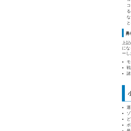
コ
る
な
と
勇
上記
にな
ーし
モ
戦
諸
運
ゾ
ど
ボ
最