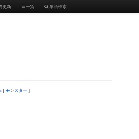
終更新
一覧
単語検索
ム
|
モンスター
]