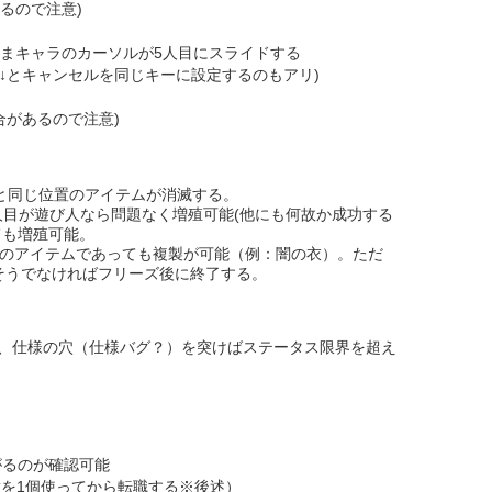
るので注意)
ままキャラのカーソルが5人目にスライドする
eで↓とキャンセルを同じキーに設定するのもアリ)
合があるので注意)
と同じ位置のアイテムが消滅する。
人目が遊び人なら問題なく増殖可能(他にも何故か成功する
ても増殖可能。
いのアイテムであっても複製が可能（例：闇の衣）。ただ
そうでなければフリーズ後に終了する。
だが、仕様の穴（仕様バグ？）を突けばステータス限界を超え
がるのが確認可能
種を1個使ってから転職する※後述）