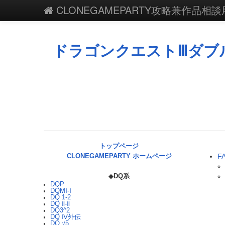
CLONEGAMEPARTY攻略兼作品相談用
ドラゴンクエストⅢダブ
トップページ
F
CLONEGAMEPARTY ホームページ
◆
DQ系
DQP
DQMⅠ-Ⅰ
DQ 1-2
DQ Ⅱ-Ⅱ
DQ3^2
DQ Ⅳ外伝
DQ √5