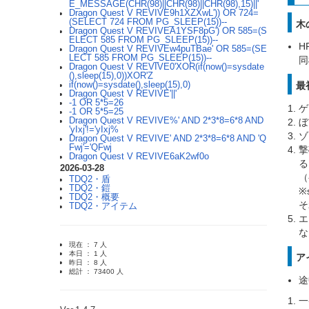
E_MESSAGE(CHR(98)||CHR(98)||CHR(98),15)||'
Dragon Quest V REVIVE9h1XZXwL')) OR 724=
(SELECT 724 FROM PG_SLEEP(15))--
木
Dragon Quest V REVIVEA1YSF8pG') OR 585=(S
ELECT 585 FROM PG_SLEEP(15))--
H
Dragon Quest V REVIVEw4puTBae' OR 585=(SE
LECT 585 FROM PG_SLEEP(15))--
同
Dragon Quest V REVIVE0'XOR(if(now()=sysdate
(),sleep(15),0))XOR'Z
if(now()=sysdate(),sleep(15),0)
最
Dragon Quest V REVIVE'||'
-1 OR 5*5=26
ゲ
-1 OR 5*5=25
Dragon Quest V REVIVE%' AND 2*3*8=6*8 AND
ぼ
'yIxj'!='yIxj%
ゾ
Dragon Quest V REVIVE' AND 2*3*8=6*8 AND 'Q
Fwj'='QFwj
撃
Dragon Quest V REVIVE6aK2wf0o
る
2026-03-28
（
TDQ2・盾
TDQ2・鎧
※
TDQ2・概要
そ
TDQ2・アイテム
エ
な
現在 ： 7 人
本日 ： 1 人
ア
昨日 ： 8 人
総計 ： 73400 人
途
一