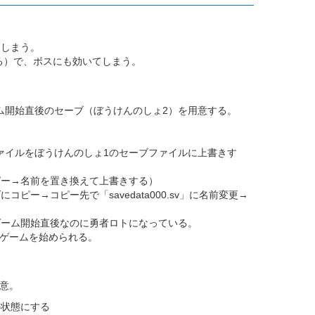
てしまう。
なる）で、ボスにも効いてしまう。
ム開始直後のセーブ（ぼうけんのしょ2）を用意する。
ァイルをぼうけんのしょ1のセーブファイルに上書きす
ピー→名前を置き換えて上書きする）
ダにコピー→コピー先で「savedata000.sv」に名前変更→
ゲーム開始直後なのに勇者ロトになっている。
ゲームを始められる。
意。
の状態にする