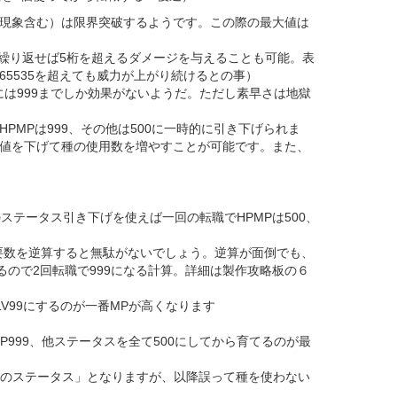
現象含む）は限界突破するようです。この際の最大値は
め繰り返せば5桁を超えるダメージを与えることも可能。表
65535を超えても威力が上がり続けるとの事）
には999までしか効果がないようだ。ただし素早さは地獄
MPは999、その他は500に一時的に引き下げられま
値を下げて種の使用数を増やすことが可能です。また、
テータス引き下げを使えば一回の転職でHPMPは500、
必要数を逆算すると無駄がないでしょう。逆算が面倒でも、
きるので2回転職で999になる計算。詳細は製作攻略板の６
V99にするのが一番MPが高くなります
P999、他ステータスを全て500にしてから育てるのが最
LV1時のステータス」となりますが、以降誤って種を使わない