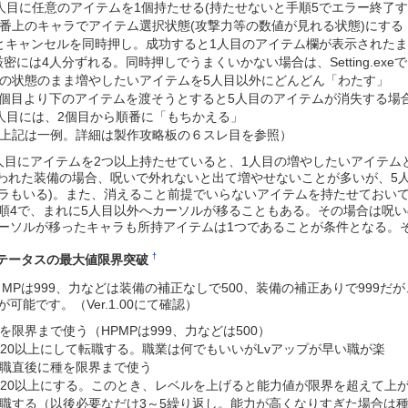
人目に任意のアイテムを1個持たせる(持たせないと手順5でエラー終了す
番上のキャラでアイテム選択状態(攻撃力等の数値が見れる状態)にする
とキャンセルを同時押し。成功すると1人目のアイテム欄が表示された
厳密には4人分ずれる。同時押しでうまくいかない場合は、Setting.ex
の状態のまま増やしたいアイテムを5人目以外にどんどん「わたす」
3個目より下のアイテムを渡そうとすると5人目のアイテムが消失する場
人目には、2個目から順番に「もちかえる」
上記は一例。詳細は製作攻略板の６スレ目を参照）
人目にアイテムを2つ以上持たせていると、1人目の増やしたいアイテム
われた装備の場合、呪いで外れないと出て増やせないことが多いが、5
ラもいる)。また、消えること前提でいらないアイテムを持たせておい
順4で、まれに5人目以外へカーソルが移ることもある。その場合は呪
ーソルが移ったキャラも所持アイテムは1つであることが条件となる。
†
テータスの最大値限界突破
とMPは999、力などは装備の補正なしで500、装備の補正ありで999
が可能です。（Ver.1.00にて確認）
を限界まで使う（HPMPは999、力などは500）
v20以上にして転職する。職業は何でもいいがLvアップが早い職が楽
職直後に種を限界まで使う
v20以上にする。このとき、レベルを上げると能力値が限界を超えて上
職する（以後必要なだけ3～5繰り返し。能力が高くなりすぎた場合は