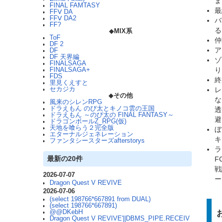
ま
FINAL FAMTASY
最
FFⅤ DA
FFⅤ DA2
バ
FF?
る
◆
MIX系
ToF
仲
DF 2
ア
DF
DF 天界編
ゾ
FINALSAGA
り
FINALSAGA+
FDS
終
里見くえすと
レ
セカジカ
◆
その他
な
風来のシレンRPG
ドラえもん のび太とキノコ雲の王国
透
ドラえもん ～のび太の FINAL FANTASY～
避
ドラゴンボールZ_RPG(仮)
天地を喰らう２完全版
ぼ
エターナルジェネレーション
キ
ファンタシースターズafterstorys
ラ
最新の20件
F
戦
2026-07-07
ー
Dragon Quest V REVIVE
2026-07-06
(select 198766*667891 from DUAL)
(select 198766*667891)
@@DKebH
Dragon Quest V REVIVE'||DBMS_PIPE.RECEIV