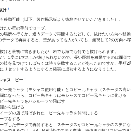
†
抜け
も移動可能（以下、製作掲示板より抜粋させていただきました）。
けたい壁の手前でセーブ。
の場所へ行くか、違うデータで再開するなどして、抜けたい方向へ移動
のデータで再開すると、壁があっても人がいても、無視して2の方向へ
抜けと最初に書きましたが、岩でも海でも何でも抜けられます。
だ、1度に1マスしか抜けられないので、長い距離を移動するのは面倒
の技を見つけてしばらくは時々失敗することがあったのですが、手順2
にリセットするようにすると確実に成功するようになりました。
†
シャスコピー
ピー先キャラ（モシャス使用可能）とコピー元キャラ（ステータス高い
闘になったら、コピー先キャラはモシャスでコピー元キャラに化ける
ピー先キャラをバシルーラで飛ばす
闘から逃げる
イーダの店で飛ばされたコピー先キャラを仲間にする
ーブをする
ーブしたデータで再開すると、ステータスがコピー元キャラのステにな
ピーできるのは、HP、MP以外のステと魔法。種使用回数はコピーでき