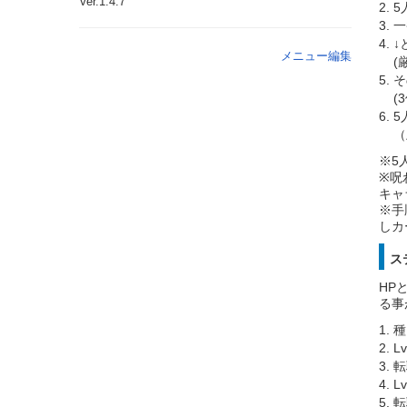
Ver.1.4.7
5
一
↓
メニュー編集
(
そ
(
5
（
※5
※呪
キャ
※手
しカ
ス
HP
る事
種
L
転
L
転