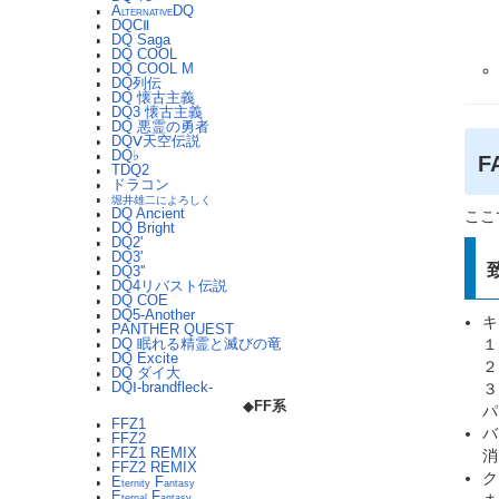
A
DQ
LTERNATIVE
DQCⅡ
DQ Saga
DQ COOL
DQ COOL M
DQ列伝
DQ 懐古主義
DQ3 懐古主義
DQ 悪霊の勇者
DQⅤ天空伝説
DQ♭
F
TDQ2
ドラコン
堀井雄二によろしく
DQ Ancient
ここ
DQ Bright
DQ2'
DQ3'
DQ3''
DQ4リバスト伝説
DQ COE
DQ5-Another
キ
PANTHER QUEST
１
DQ 眠れる精霊と滅びの竜
DQ Excite
２
DQ ダイ大
３
DQⅠ-brandfleck-
◆
FF系
パ
FFZ1
バ
FFZ2
FFZ1 REMIX
消
FFZ2 REMIX
ク
E
F
ternity
antasy
E
F
ternal
antasy