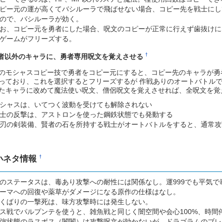
ピー元の運が高くてバシルーラで飛ばせない場合、コピー先を戦士にし
ので、バシルーラが効く。
お、コピー元を勇者にした場合、呪文のコピーが正常に行えず歯抜けに
ゲームがフリーズする。
†
者以外のキャラに、勇者専用呪文を覚えさせる
のモシャスコピー技で勇者をコピー元にすると、コピー先のキャラが勇
っており、これを選択するとフリーズするが 作戦ありのオートバトルで
たキャラに改めて魔法使い呪文、僧侶呪文を覚えさせれば、全呪文を覚
シャスは、いてつく波動を受けても解除されない
士の反撃は、アストロンを使った鋼鉄状態でも発動する
刃の剣装備、賢者の石を所持する戦士がオートバトルをすると、通常攻
小ネタ情報
†
のステータスは、毒あり攻撃への耐性には関係なし。運999でも平気
ーマへの回復や薬草がダメージになる原作の仕様はなし。
くばりの一撃死は、味方攻撃時には発生しない。
ス戦でパルプンテを使うと、雑魚戦と同じく闇空間や会心100%、時間
強状態のラスボス（闇闇）は攻撃呪文が効かないが、ドラゴラムのブレ