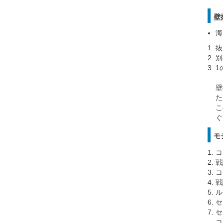
壁
海
抜
別
1
壁
た
こ
ぐ
モ
コ
戦
コ
戦
ル
セ
セ
コ