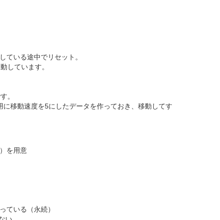
している途中でリセット。
移動しています。
です。
用に移動速度を5にしたデータを作っておき、移動してす
）を用意
っている（永続）
ない。