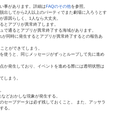
い事があります。詳細は
FAQのその他
を参照。
脱出してから2人以上のパーティでまた劇場に入ろうとす
が原因らしく、1人なら大丈夫。
るとアプリが異常終了します。
ュで通るとアプリが異常終了する海域があります。
れが同時に発生するとアプリが異常終了するとの報告あ
ることができてしまう。
を使うと、同じメッセージがずっとループして先に進め
点か発生しており、イベントを進める際には透明状態は
てしまう。
。
生などおかしな現象が発生する。
のセーブデータは必ず残しておくこと。 また、アッサラ
する。