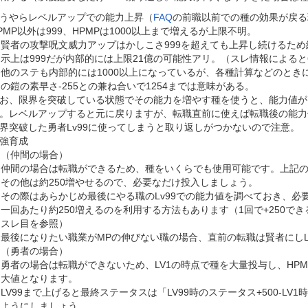
うやらレベルアップでの能力上昇（
FAQ
の前職以前での種の効果が戻る
PMP以外は999、HPMPは1000以上まで増えるが上限不明。
賢者の攻撃呪文威力アップはかしこさ999を超えても上昇し続けるた
示上は999だが内部的には上限21億の可能性アリ。（スレ情報によると
他のステも内部的には1000以上になっているが、各種計算などのとき
の鎧の素早さ-255との兼ね合いで1254までは意味がある。
お、限界を突破している状態でその能力を増やす種を使うと、能力値がHP
。レベルアップすると元に戻りますが、転職直前に使えば転職後の能力
界突破した勇者Lv99に使ってしまうと取り返しがつかないので注意。
強育成
（仲間の場合）
仲間の場合は転職ができるため、種をいくらでも使用可能です。上記のス
その他は約250増やせるので、必要なだけ投入しましょう。
その際はあらかじめ最後にやる職のLv99での能力値を調べておき、
一回あたり約250増えるのを利用する方法もあります（1回で+250で
スレ目を参照）
最後になりたい職業がMPの伸びない職の場合、直前の転職は賢者にしL
（勇者の場合）
勇者の場合は転職ができないため、LV1の時点で種を大量投与し、HPM
大値となります。
LV99まで上げると最終ステータスは「LV99時のステータス+500-
ようにしましょう。