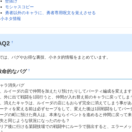
壁抜け
モシャスコピー
勇者以外のキャラに、勇者専用呪文を覚えさせる
小ネタ情報
AQ2
†
では、バグやお得な裏技、小ネタ的情報をまとめています。
致命的なバグ
†
ャラ消失バグ
、ルイーダの店で仲間を加えたり預けたりしてパーティ編成を変えます
、外に出て戦闘を1回行うと、仲間が入れ替え前のキャラに戻ってしま
、消えたキャラは、ルイーダの店にもおらず完全に消えてしまう事があ
ーティを変える前は必ずセーブをして、変えた後は1回戦闘をしてパー
ーグの町に預けた商人は、本来ならイベントを進めると仲間に戻って来
失と同じような状況になったのかも？
リア後に行ける某闘技場での戦闘中にルーラで脱出すると、エラーメッ