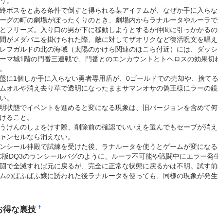
う。
終ボスをとある条件で倒すと得られる某アイテムが、なぜか手に入らな
ーグの町の劇場がぼったくりのとき、劇場内からラナルータやルーラで
とフリーズ。入り口の男が下に移動しようとするが仲間に引っかかるの
間がメダパニを掛けられた際、敵に対してザオリクなど復活呪文を唱え
レフガルドの北の海域（太陽のかけら関連のほこら付近）には、ダッシ
ーマ城1階の門番三連戦で、門番とのエンカウントとトヘロスの効果切
。
盤に1個しか手に入らない勇者専用盾が、0ゴールドでの売却や、捨て
ムオルや消え去り草で透明になったままサマンオサの偽王様にラーの鏡
い。
明状態でイベントを進めると変になる現象は、旧バージョンを含めて何
けること。
うけんのしょをけす際、削除前の確認でいいえを選んでもセーブが消え
ャンセルなら消えない。
ンシール神殿で試練を受けた後、ラナルータを使うとゲームが変になる
C版DQ3のランシールバグのように、ルーラ不可能や戦闘中にエラー発
闘で全滅すれば元に戻るが、完全に正常な状態に戻るかは不明。試す前
ムのぱふぱふ嬢に誘われた後ラナルータを使っても、同様の現象が発生
お得な裏技
†