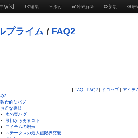
wiki
編集
添付
凍結解除
新規
最
ルプライム
/
FAQ2
[
FAQ
|
FAQ2
|
ドロップ
|
アイテ
AQ2
致命的なバグ
お得な裏技
木の実バグ
最初から勇者ロト
アイテムの増殖
ステータスの最大値限界突破