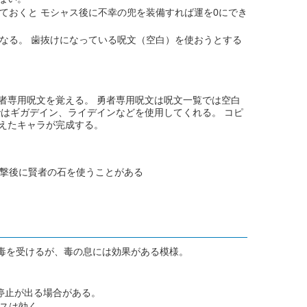
ておくと モシャス後に不幸の兜を装備すれば運を0にでき
なる。 歯抜けになっている呪文（空白）を使おうとする
者専用呪文を覚える。 勇者専用呪文は呪文一覧では空白
はギガデイン、ライデインなどを使用してくれる。 コピ
えたキャラが完成する。
撃後に賢者の石を使うことがある
で毒を受けるが、毒の息には効果がある模様。
停止が出る場合がある。
スは効く。