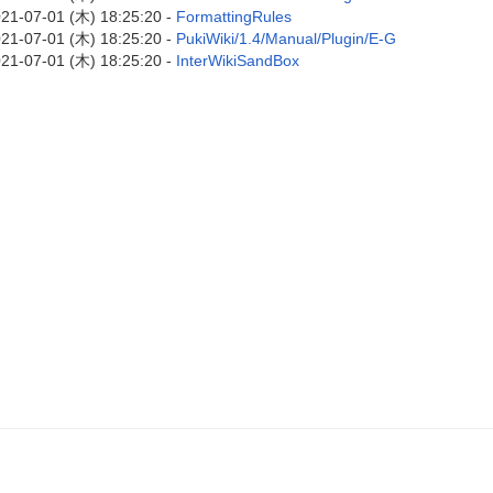
21-07-01 (木) 18:25:20 -
FormattingRules
21-07-01 (木) 18:25:20 -
PukiWiki/1.4/Manual/Plugin/E-G
21-07-01 (木) 18:25:20 -
InterWikiSandBox