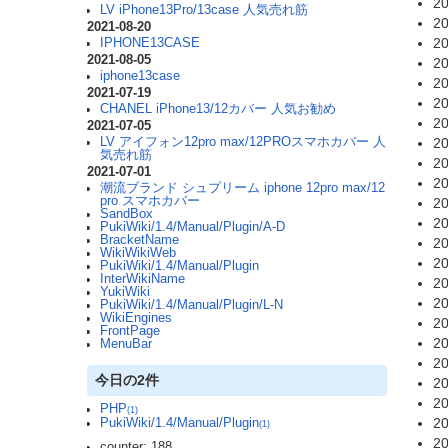
20
LV iPhone13Pro/13case 人気売れ筋
20
2021-08-20
20
IPHONE13CASE
2021-08-05
20
iphone13case
20
2021-07-19
20
CHANEL iPhone13/12カバー 人気お勧め
20
2021-07-05
LV アイフォン12pro max/12PROスマホカバー 人
20
気売れ筋
20
2021-07-01
20
潮流ブランド シュプリーム iphone 12pro max/12
pro スマホカバー
20
SandBox
20
PukiWiki/1.4/Manual/Plugin/A-D
BracketName
20
WikiWikiWeb
20
PukiWiki/1.4/Manual/Plugin
InterWikiName
20
YukiWiki
20
PukiWiki/1.4/Manual/Plugin/L-N
WikiEngines
20
FrontPage
20
MenuBar
20
今日の2件
20
20
PHP
(1)
20
PukiWiki/1.4/Manual/Plugin
(1)
20
counter: 188