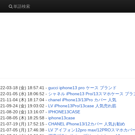
単語検索
22-03-18 (金) 18:57:41 -
gucci iphone13 pro ケース ブランド
22-01-05 (水) 18:06:52 -
シャネル iPhone13 Pro/13スマホケース ブ
21-11-04 (木) 18:17:04 -
chanel iPhone13/13Pro カバー 人気
21-09-24 (金) 19:03:02 -
LV iPhone13Pro/13case 人気売れ筋
21-08-20 (金) 13:16:07 -
IPHONE13CASE
21-08-05 (木) 18:25:58 -
iphone13case
21-07-19 (月) 17:52:15 -
CHANEL iPhone13/12カバー 人気お勧め
21-07-05 (月) 17:46:38 -
LV アイフォン12pro max/12PROスマホカ