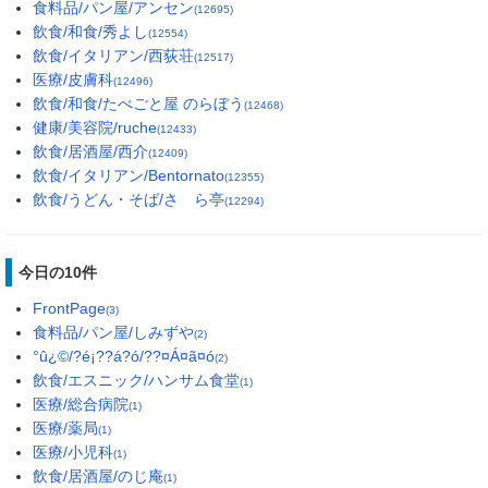
食料品/パン屋/アンセン
(12695)
飲食/和食/秀よし
(12554)
飲食/イタリアン/西荻荘
(12517)
医療/皮膚科
(12496)
飲食/和食/たべごと屋 のらぼう
(12468)
健康/美容院/ruche
(12433)
飲食/居酒屋/西介
(12409)
飲食/イタリアン/Bentornato
(12355)
飲食/うどん・そば/さゝら亭
(12294)
今日の10件
FrontPage
(3)
食料品/パン屋/しみずや
(2)
°û¿©/?é¡??á?ó/??¤Á¤ã¤ó
(2)
飲食/エスニック/ハンサム食堂
(1)
医療/総合病院
(1)
医療/薬局
(1)
医療/小児科
(1)
飲食/居酒屋/のじ庵
(1)