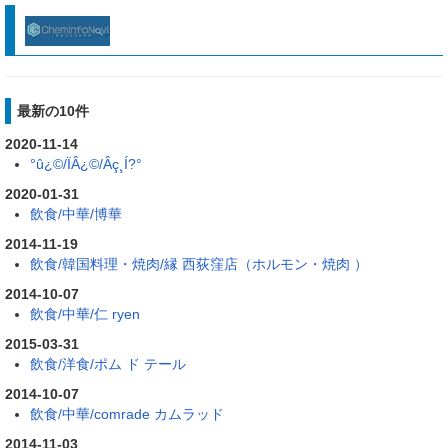
最新の10件
2020-11-14
°û¿©/ÏÂ¿©/Âç¸Í?°
2020-01-31
飲食/中華/博華
2014-11-19
飲食/韓国料理・焼肉/縁 西荻窪店（ホルモン・焼肉 ）
2014-10-07
飲食/中華/仁 ryen
2015-03-31
飲食/洋食/ポム ド テール
2014-10-07
飲食/中華/comrade カムラッド
2014-11-03