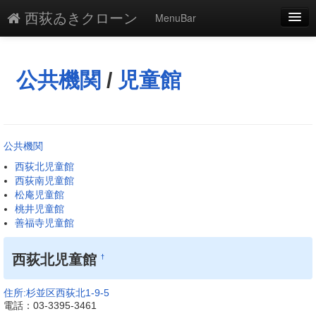
西荻ゐきクローン
MenuBar
編集
添付
公共機関
/
児童館
凍結
新規
公共機関
最終更新
西荻北児童館
西荻南児童館
一覧
松庵児童館
桃井児童館
単語検索
善福寺児童館
西荻北児童館
†
住所:杉並区西荻北1-9-5
電話：03-3395-3461