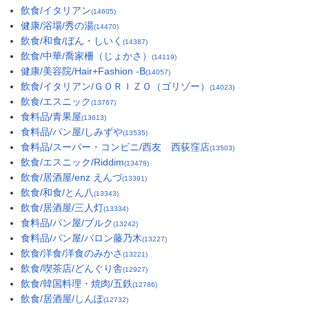
飲食/イタリアン
(14605)
健康/浴場/秀の湯
(14470)
飲食/和食/ぼん・しいく
(14387)
飲食/中華/喬家柵（じょかさ）
(14119)
健康/美容院/Hair+Fashion -B
(14057)
飲食/イタリアン/ＧＯＲＩＺＯ（ゴリゾー）
(14023)
飲食/エスニック
(13767)
食料品/青果屋
(13613)
食料品/パン屋/しみずや
(13535)
食料品/スーパー・コンビニ/西友 西荻窪店
(13503)
飲食/エスニック/Riddim
(13478)
飲食/居酒屋/enz えんづ
(13391)
飲食/和食/とん八
(13343)
飲食/居酒屋/三人灯
(13334)
食料品/パン屋/ブルク
(13242)
食料品/パン屋/バロン藤乃木
(13227)
飲食/洋食/洋食のみかさ
(13221)
飲食/喫茶店/どんぐり舎
(12927)
飲食/韓国料理・焼肉/五鉄
(12786)
飲食/居酒屋/しんぽ
(12732)