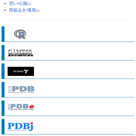
憩い/公園
(1)
西荻ゐき/運用
(1)