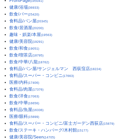
FrontPage
(195041)
健康/浴場
(36933)
飲食/バー
(25420)
食料品/パン屋
(20345)
飲食/居酒屋
(20200)
趣味・娯楽/本屋
(19563)
健康/美容院
(19291)
飲食/和食
(19051)
飲食/喫茶店
(18795)
飲食/中華/八龍
(18762)
食料品/パン屋/サンジェルマン 西荻窪店
(18224)
食料品/スーパー・コンビニ
(17663)
医療/内科
(17406)
食料品/肉屋
(17376)
飲食/洋食
(17063)
飲食/中華
(16656)
食料品/魚屋
(16336)
医療/眼科
(15899)
食料品/スーパー・コンビニ/富士ガーデン西荻店
(15879)
飲食/ステーキ・ハンバーグ/木村館
(15177)
健康/美容院/Seen
(14705)