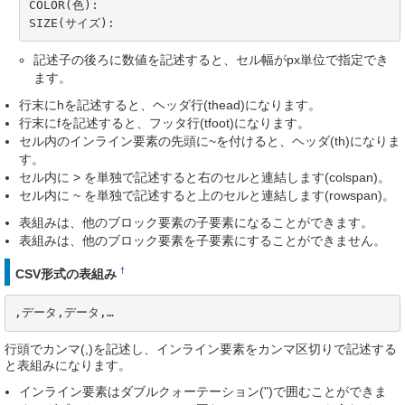
COLOR(色):

SIZE(サイズ):
記述子の後ろに数値を記述すると、セル幅がpx単位で指定でき
ます。
行末にhを記述すると、ヘッダ行(thead)になります。
行末にfを記述すると、フッタ行(tfoot)になります。
セル内のインライン要素の先頭に~を付けると、ヘッダ(th)になりま
す。
セル内に > を単独で記述すると右のセルと連結します(colspan)。
セル内に ~ を単独で記述すると上のセルと連結します(rowspan)。
表組みは、他のブロック要素の子要素になることができます。
表組みは、他のブロック要素を子要素にすることができません。
†
CSV形式の表組み
,データ,データ,…
行頭でカンマ(,)を記述し、インライン要素をカンマ区切りで記述する
と表組みになります。
インライン要素はダブルクォーテーション(")で囲むことができま