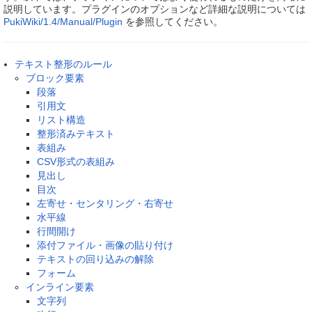
説明しています。プラグインのオプションなど詳細な説明については
PukiWiki/1.4/Manual/Plugin
を参照してください。
テキスト整形のルール
ブロック要素
段落
引用文
リスト構造
整形済みテキスト
表組み
CSV形式の表組み
見出し
目次
左寄せ・センタリング・右寄せ
水平線
行間開け
添付ファイル・画像の貼り付け
テキストの回り込みの解除
フォーム
インライン要素
文字列