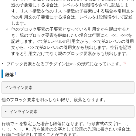
造の子要素にする場合は、レベルを1段階増やさずに記述しま
す。リスト構造を他のリスト構造の子要素にする場合や引用文を
他の引用文の子要素にする場合は、レベルを1段階増やして記述
します。
他のブロック要素の子要素となっている引用文から脱出すると
き、親のブロック要素を継続したい場合は行頭に<、<<、<<<を
記述します。<で第1レベルの引用文から、<<で第2レベルの引用
文から、<<<で第3レベルの引用文から脱出します。空行を記述
すると引用文だけでなく親のブロック要素からも脱出します。
*1
ブロック要素となるプラグインは#～の形式になっています。
†
段落
インライン要素
他のブロック要素を明示しない限り、段落となります。
~ インライン要素
行頭で ~ を指定した場合も段落になります。行頭書式の文字(~、-、
+、:、>、|、#、//)を通常の文字として段落の先頭に書きたい場合は、
行頭に~を記述して書くことができます。