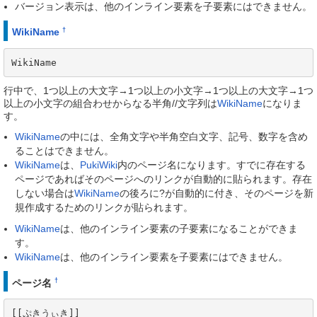
バージョン表示は、他のインライン要素を子要素にはできません。
†
WikiName
WikiName
行中で、1つ以上の大文字→1つ以上の小文字→1つ以上の大文字→1つ
以上の小文字の組合わせからなる半角//文字列は
WikiName
になりま
す。
WikiName
の中には、全角文字や半角空白文字、記号、数字を含め
ることはできません。
WikiName
は、
PukiWiki
内のページ名になります。すでに存在する
ページであればそのページへのリンクが自動的に貼られます。存在
しない場合は
WikiName
の後ろに?が自動的に付き、そのページを新
規作成するためのリンクが貼られます。
WikiName
は、他のインライン要素の子要素になることができま
す。
WikiName
は、他のインライン要素を子要素にはできません。
†
ページ名
[[ぷきうぃき]]