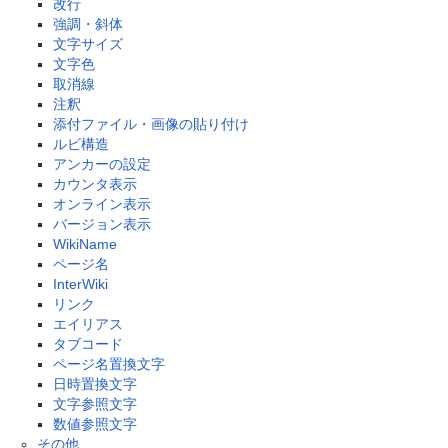
改行
強調・斜体
文字サイズ
文字色
取消線
注釈
添付ファイル・画像の貼り付け
ルビ構造
アンカーの設定
カウンタ表示
オンライン表示
バージョン表示
WikiName
ページ名
InterWiki
リンク
エイリアス
タブコード
ページ名置換文字
日時置換文字
文字参照文字
数値参照文字
その他