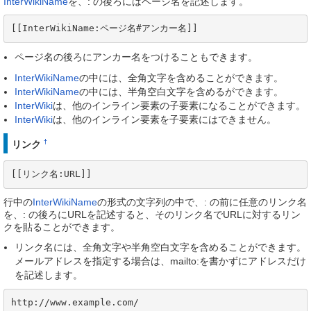
InterWikiName
を、: の後ろにはページ名を記述します。
[[InterWikiName:ページ名#アンカー名]]
ページ名の後ろにアンカー名をつけることもできます。
InterWikiName
の中には、全角文字を含めることができます。
InterWikiName
の中には、半角空白文字を含めるができます。
InterWiki
は、他のインライン要素の子要素になることができます。
InterWiki
は、他のインライン要素を子要素にはできません。
†
リンク
[[リンク名:URL]]
行中の
InterWikiName
の形式の文字列の中で、: の前に任意のリンク名
を、: の後ろにURLを記述すると、そのリンク名でURLに対するリン
クを貼ることができます。
リンク名には、全角文字や半角空白文字を含めることができます。
メールアドレスを指定する場合は、mailto:を書かずにアドレスだけ
を記述します。
http://www.example.com/
