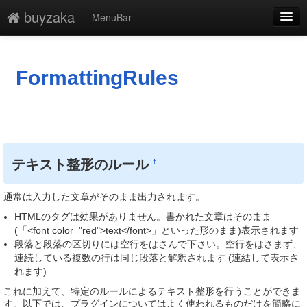
buyzaka
MenuBar
編集
添付
FormattingRules
凍結解除
新規
最終更新
テキスト整形のルール
†
一覧
通常は入力した文章がそのまま出力されます。
単語検索
HTMLのタグは効果がありません。書かれた文章はそのまま
(「<font color="red">text</font>」といった形のまま)表示されます
段落と段落の区切りには空行をはさんで下さい。空行をはさまず、
連続している複数の行は同じ段落と解釈されます (連結して表示さ
れます)
これに加えて、特定のルールによるテキスト整形を行うことができま
す。以下では、プラグインについてはよく使われるものだけを簡略に