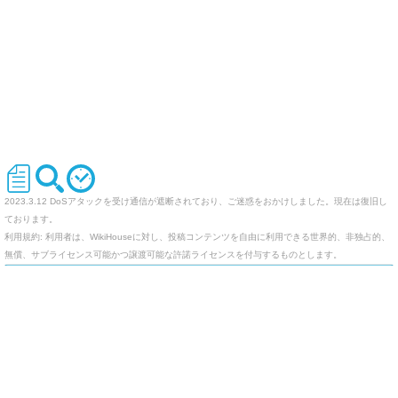
2023.3.12 DoSアタックを受け通信が遮断されており、ご迷惑をおかけしました。現在は復旧し
ております。
利用規約: 利用者は、WikiHouseに対し、投稿コンテンツを自由に利用できる世界的、非独占的、
無償、サブライセンス可能かつ譲渡可能な許諾ライセンスを付与するものとします。
オリジナルのWikiを作ってみませんか
Last-modified: 2008-12-13 (土) 10:56:56 (6448d)
エラー等で表示されないページがありましたら、URLを support@wikihouse.com までご連絡願い
ます。
Site admin:
WikiHouse - 無料レンタルWikiサービス
:
WikiHouseランキング
PukiWiki 1.4.7
Copyright © 2001-2006
PukiWiki Developers Team
. License is
GPL
.
Based on "PukiWiki" 1.3 by
yu-ji
. Powered by PHP 5.5.9-1ubuntu4.29. HTML convert time:
0.019 sec.