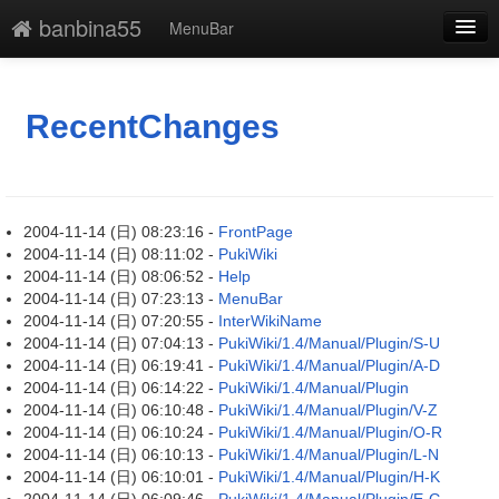
banbina55
MenuBar
新規
最終更新
RecentChanges
一覧
単語検索
2004-11-14 (日) 08:23:16 -
FrontPage
2004-11-14 (日) 08:11:02 -
PukiWiki
2004-11-14 (日) 08:06:52 -
Help
2004-11-14 (日) 07:23:13 -
MenuBar
2004-11-14 (日) 07:20:55 -
InterWikiName
2004-11-14 (日) 07:04:13 -
PukiWiki/1.4/Manual/Plugin/S-U
2004-11-14 (日) 06:19:41 -
PukiWiki/1.4/Manual/Plugin/A-D
2004-11-14 (日) 06:14:22 -
PukiWiki/1.4/Manual/Plugin
2004-11-14 (日) 06:10:48 -
PukiWiki/1.4/Manual/Plugin/V-Z
2004-11-14 (日) 06:10:24 -
PukiWiki/1.4/Manual/Plugin/O-R
2004-11-14 (日) 06:10:13 -
PukiWiki/1.4/Manual/Plugin/L-N
2004-11-14 (日) 06:10:01 -
PukiWiki/1.4/Manual/Plugin/H-K