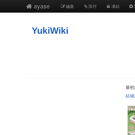
ayase
編集
添付
凍結
YukiWiki
最初
結城