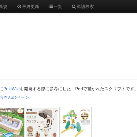
新規
最終更新
一覧
単語検索
に
PukiWiki
を開発する際に参考にした、Perlで書かれたスクリプトです
浩さんのページ