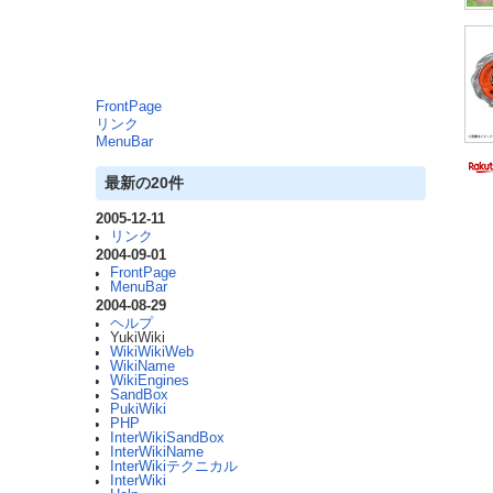
FrontPage
リンク
MenuBar
最新の20件
2005-12-11
リンク
2004-09-01
FrontPage
MenuBar
2004-08-29
ヘルプ
YukiWiki
WikiWikiWeb
WikiName
WikiEngines
SandBox
PukiWiki
PHP
InterWikiSandBox
InterWikiName
InterWikiテクニカル
InterWiki