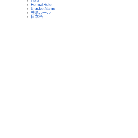
Help
FormatRule
BracketName
整形ルール
日本語
2023.3.12 DoSアタックを受け通信が遮断されており、ご迷惑をおかけしま
利用規約: 利用者は、WikiHouseに対し、投稿コンテンツを自由に利用で
Last-modified: 2004-08-29 (日) 06:53:41 (8014d)
エラー等で表示されないページがありましたら、URLを support@wikihouse.
Site admin:
WikiHouse - 無料レンタルWikiサービス
:
WikiHouseランキング
PukiWiki 1.4.7
Copyright © 2001-2006
PukiWiki Developers Team
. License is
Based on "PukiWiki" 1.3 by
yu-ji
. Powered by PHP 5.5.9-1ubuntu4.29. HTML co