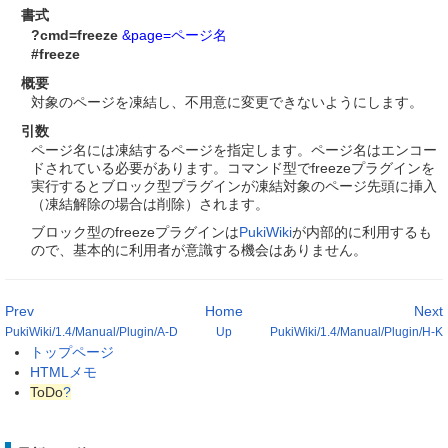
書式
?cmd=freeze
&page=ページ名
#freeze
概要
対象のページを凍結し、不用意に変更できないようにします。
引数
ページ名には凍結するページを指定します。ページ名はエンコー
ドされている必要があります。コマンド型でfreezeプラグインを
実行するとブロック型プラグインが凍結対象のページ先頭に挿入
（凍結解除の場合は削除）されます。
ブロック型のfreezeプラグインは
PukiWiki
が内部的に利用するも
ので、基本的に利用者が意識する機会はありません。
Prev
Home
Next
PukiWiki/1.4/Manual/Plugin/A-D
Up
PukiWiki/1.4/Manual/Plugin/H-K
トップページ
HTMLメモ
ToDo
?