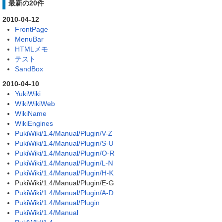
最新の20件
2010-04-12
FrontPage
MenuBar
HTMLメモ
テスト
SandBox
2010-04-10
YukiWiki
WikiWikiWeb
WikiName
WikiEngines
PukiWiki/1.4/Manual/Plugin/V-Z
PukiWiki/1.4/Manual/Plugin/S-U
PukiWiki/1.4/Manual/Plugin/O-R
PukiWiki/1.4/Manual/Plugin/L-N
PukiWiki/1.4/Manual/Plugin/H-K
PukiWiki/1.4/Manual/Plugin/E-G
PukiWiki/1.4/Manual/Plugin/A-D
PukiWiki/1.4/Manual/Plugin
PukiWiki/1.4/Manual