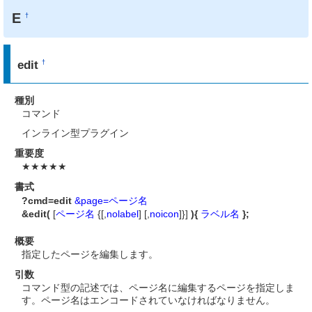
E
†
edit
†
種別
コマンド
インライン型プラグイン
重要度
★★★★★
書式
?cmd=edit
&page=ページ名
&edit(
[
ページ名
{[,
nolabel
] [,
noicon
]}]
){
ラベル名
};
概要
指定したページを編集します。
引数
コマンド型の記述では、ページ名に編集するページを指定しま
す。ページ名はエンコードされていなければなりません。