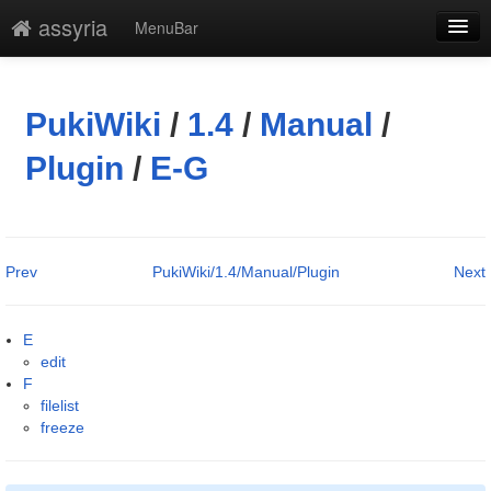
assyria
MenuBar
編集
添付
PukiWiki
/
1.4
/
Manual
/
凍結解除
Plugin
/
E-G
新規
最終更新
Prev
PukiWiki/1.4/Manual/Plugin
Next
一覧
単語検索
E
edit
F
filelist
freeze