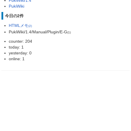
PukiWiki/1.4
PukiWiki
今日の2件
HTMLメモ
(2)
PukiWiki/1.4/Manual/Plugin/E-G
(1)
counter: 204
today: 1
yesterday: 0
online: 1