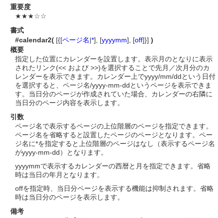
重要度
★★★☆☆
書式
#calendar2(
[{[
ページ名
|
*
], [
yyyymm
], [
off
]}]
)
概要
指定した位置にカレンダーを設置します。表示月のとなりに表示
されたリンク(<< および >>)を選択することで先月／次月分のカ
レンダーを表示できます。カレンダー上でyyyy/mm/ddという日付
を選択すると、ページ名/yyyy-mm-ddというページを表示できま
す。当日分のページが作成されていた場合、カレンダーの右隣に
当日分のページ内容を表示します。
引数
ページ名で表示するページの上位階層のページを指定できます。
ページ名を省略すると設置したページのページとなります。ペー
ジ名に*を指定すると上位階層のページはなし（表示するページ名
がyyyy-mm-dd）となります。
yyyymmで表示するカレンダーの西暦と月を指定できます。省略
時は当日の年月となります。
offを指定時、当日分ページを表示する機能は抑制されます。省略
時は当日分のページを表示します。
備考