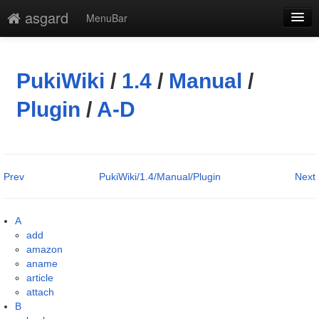
asgard
MenuBar
編集
添付
PukiWiki
/
1.4
/
Manual
/
凍結解除
Plugin
/
A-D
新規
最終更新
Prev
PukiWiki/1.4/Manual/Plugin
Next
一覧
単語検索
A
add
amazon
aname
article
attach
B