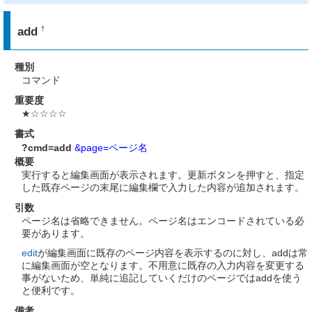
add
†
種別
コマンド
重要度
★☆☆☆☆
書式
?cmd=add
&page=ページ名
概要
実行すると編集画面が表示されます。更新ボタンを押すと、指定
した既存ページの末尾に編集欄で入力した内容が追加されます。
引数
ページ名は省略できません。ページ名はエンコードされている必
要があります。
edit
が編集画面に既存のページ内容を表示するのに対し、addは常
に編集画面が空となります。不用意に既存の入力内容を変更する
事がないため、単純に追記していくだけのページではaddを使う
と便利です。
備考