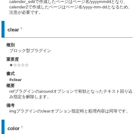
calender_editで作成したページはページ名/yyyymmddとなり、
calender2で作成したページはページ名/yyyy-mm-ddとなるため、
注意が必要です。
clear
†
種別
ブロック型プラグイン
重要度
★☆☆☆☆
書式
#clear
概要
refプラグインのaroundオプションで有効となったテキスト回り込
み指定を解除します。
備考
imgプラグインのclearオプション指定時と処理内容は同等です。
color
†