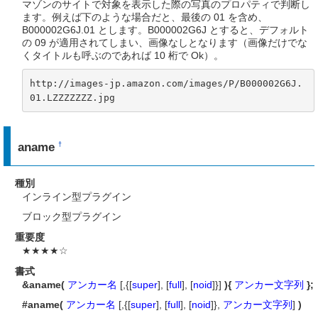
マゾンのサイトで対象を表示した際の写真のプロパティで判断し
ます。例えば下のような場合だと、最後の 01 を含め、
B000002G6J.01 とします。B000002G6J とすると、デフォルト
の 09 が適用されてしまい、画像なしとなります（画像だけでな
くタイトルも呼ぶのであれば 10 桁で Ok）。
http://images-jp.amazon.com/images/P/B000002G6J.
01.LZZZZZZZ.jpg
aname
†
種別
インライン型プラグイン
ブロック型プラグイン
重要度
★★★★☆
書式
&aname(
アンカー名
[,{[
super
], [
full
], [
noid
]}]
){
アンカー文字列
};
#aname(
アンカー名
[,{[
super
], [
full
], [
noid
]},
アンカー文字列
]
)