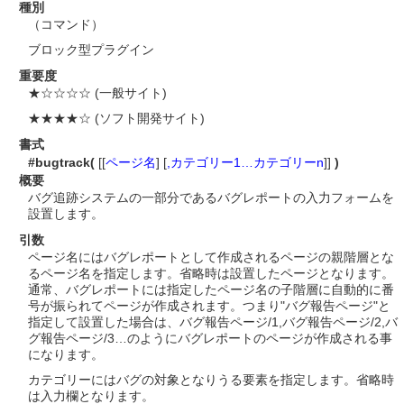
種別
（コマンド）
ブロック型プラグイン
重要度
★☆☆☆☆ (一般サイト)
★★★★☆ (ソフト開発サイト)
書式
#bugtrack(
[[
ページ名
] [
,カテゴリー1…カテゴリーn
]]
)
概要
バグ追跡システムの一部分であるバグレポートの入力フォームを
設置します。
引数
ページ名にはバグレポートとして作成されるページの親階層とな
るページ名を指定します。省略時は設置したページとなります。
通常、バグレポートには指定したページ名の子階層に自動的に番
号が振られてページが作成されます。つまり"バグ報告ページ"と
指定して設置した場合は、バグ報告ページ/1,バグ報告ページ/2,バ
グ報告ページ/3…のようにバグレポートのページが作成される事
になります。
カテゴリーにはバグの対象となりうる要素を指定します。省略時
は入力欄となります。