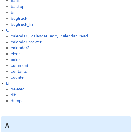
back
backup
br
bugtrack
bugtrack_list
C
calendar、calendar_edit、calendar_read
calendar_viewer
calendar2
clear
color
comment
contents
counter
D
deleted
diff
dump
A
†