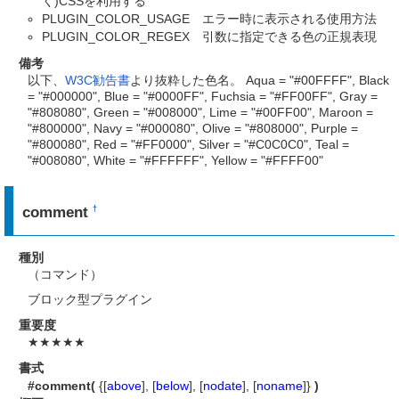
く)CSSを利用する
PLUGIN_COLOR_USAGE エラー時に表示される使用方法
PLUGIN_COLOR_REGEX 引数に指定できる色の正規表現
備考
以下、
W3C勧告書
より抜粋した色名。 Aqua = "#00FFFF", Black
= "#000000", Blue = "#0000FF", Fuchsia = "#FF00FF", Gray =
"#808080", Green = "#008000", Lime = "#00FF00", Maroon =
"#800000", Navy = "#000080", Olive = "#808000", Purple =
"#800080", Red = "#FF0000", Silver = "#C0C0C0", Teal =
"#008080", White = "#FFFFFF", Yellow = "#FFFF00"
comment
†
種別
（コマンド）
ブロック型プラグイン
重要度
★★★★★
書式
#comment(
{[
above
], [
below
], [
nodate
], [
noname
]}
)