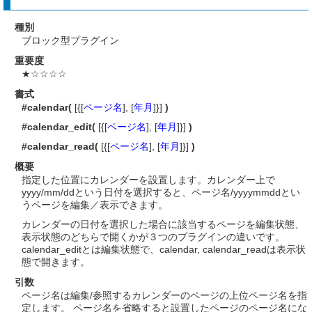
種別
ブロック型プラグイン
重要度
★☆☆☆☆
書式
#calendar(
[{[
ページ名
], [
年月
]}]
)
#calendar_edit(
[{[
ページ名
], [
年月
]}]
)
#calendar_read(
[{[
ページ名
], [
年月
]}]
)
概要
指定した位置にカレンダーを設置します。カレンダー上で
yyyy/mm/ddという日付を選択すると、ページ名/yyyymmddとい
うページを編集／表示できます。
カレンダーの日付を選択した場合に該当するページを編集状態、
表示状態のどちらで開くかが３つのプラグインの違いです。
calendar_editとは編集状態で、calendar, calendar_readは表示状
態で開きます。
引数
ページ名は編集/参照するカレンダーのページの上位ページ名を指
定します。 ページ名を省略すると設置したページのページ名にな