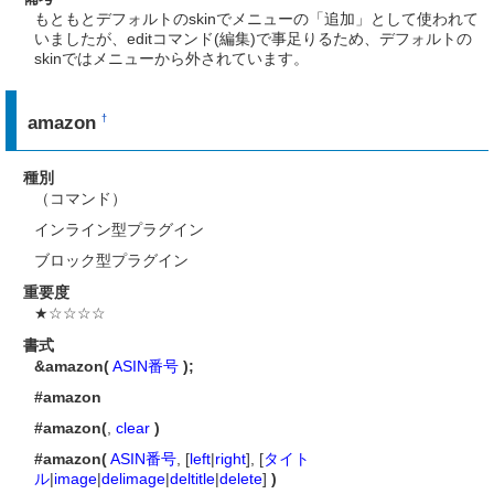
もともとデフォルトのskinでメニューの「追加」として使われて
いましたが、editコマンド(編集)で事足りるため、デフォルトの
skinではメニューから外されています。
amazon
†
種別
（コマンド）
インライン型プラグイン
ブロック型プラグイン
重要度
★☆☆☆☆
書式
&amazon(
ASIN番号
);
#amazon
#amazon(
,
clear
)
#amazon(
ASIN番号
, [
left
|
right
], [
タイト
ル
|
image
|
delimage
|
deltitle
|
delete
]
)