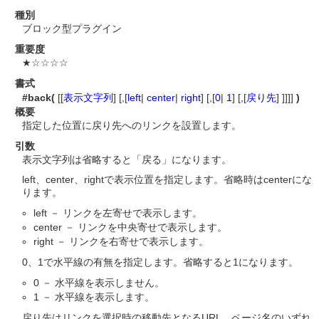
種別
ブロック型プラグイン
重要度
★☆☆☆☆
書式
#back(
[[
表示文字列
] [,[
left
|
center
|
right
] [,[
0
|
1
] [,[
戻り先
] ]]]]
)
概要
指定した位置に戻り先へのリンクを設置します。
引数
表示文字列は省略すると「戻る」になります。
left、center、rightで表示位置を指定します。省略時はcenterにな
ります。
left － リンクを左寄せで表示します。
center － リンクを中央寄せで表示します。
right － リンクを右寄せで表示します。
0、1で水平線の有無を指定します。省略すると1になります。
0 － 水平線を表示しません。
1 － 水平線を表示します。
戻り先はリンクを選択時の移動先となるURL、ページ名のいずれ