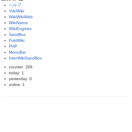
ヘルプ
YukiWiki
WikiWikiWeb
WikiName
WikiEngines
SandBox
PukiWiki
PHP
MenuBar
InterWikiSandBox
counter: 269
today: 1
yesterday: 0
online: 1