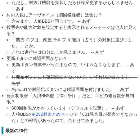
ただし、村抜け機能を実装したら仕様変更するかもしれません。
-- あず
村の人数にアーヴァイン（初回犠牲者）は含む？
含みます。人狼BBSと同じです。 -- あず
投票先や能力対象を設定すると表示されるメッセージは他人に見え
る？
「農夫 ロブは、肉屋 ラルフ を能力（占う）の対象に選びまし
た。」とか。
これは進行中は自分にしか見えません。 -- あず
更新ボタンに確認画面がない？
更新ボタン自体デバッグ用なので、いずれなくなります。 -- あ
ず
村開始ボタンにも確認画面がないので、いずれ組み込みます。 --
あず
Alpha31で村開始ボタンには確認画面を付けました。 -- あず
発言制限が「人狼BBS型（20回/日）」だと、エピの発言数が無制
限？
600回制限がかかっています（デフォルト設定）。 -- あず
人狼BBSの
F292村まとめページ
で「601発言目が発言できなかっ
た」との報告があったので、合わせてみました。
最新の20件