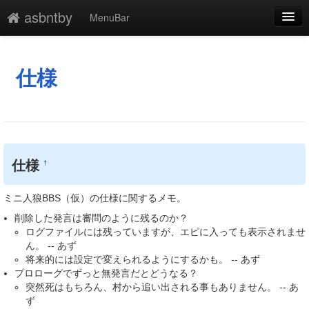
asbntby
MenuBar
編集
添付
仕様
凍結
新規
最終更新
仕様
†
一覧
ミニ人狼BBS（仮）の仕様に関するメモ。
単語検索
削除した発言は審問のように残るのか？
ログファイルには残っていますが、エピに入っても表示されませ
ん。 -- あず
将来的には設定で変えられるようにするかも。 -- あず
プロローグでずっと無発言だとどうなる？
突然死はもちろん、村から追い出される事もありません。 -- あ
ず