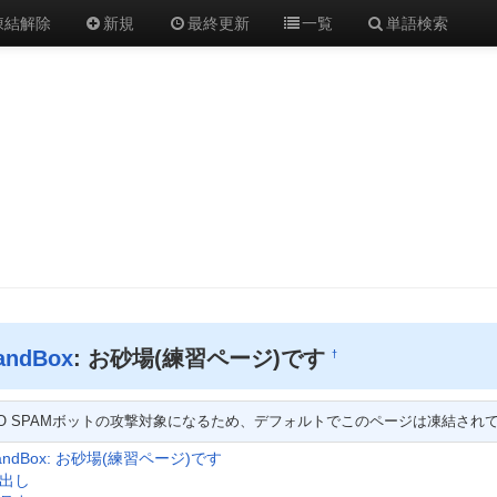
凍結解除
新規
最終更新
一覧
単語検索
andBox
: お砂場(練習ページ)です
†
EO SPAMボットの攻撃対象になるため、デフォルトでこのページは凍結され
andBox: お砂場(練習ページ)です
出し