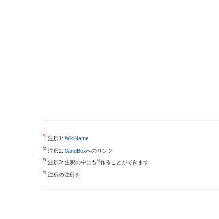
*1
注釈1:
WikiName
*2
注釈2:
SandBox
へのリンク
*3
*4
注釈3: 注釈の中にも
作ることができます
*4
注釈の注釈を