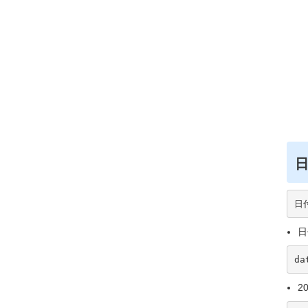
日付
日
da
20