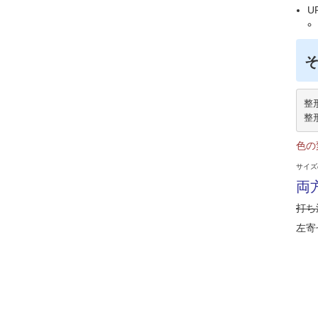
U
整
整
色の
サイズの
両方
打ち
左寄