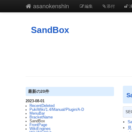
asanokenshin
編集
添付
SandBox
最新の20件
S
2023-08-01
RecentDeleted
PukiWiki/1.4/Manual/Plugin/A-D
S
MenuBar
BracketName
SandBox
S
FrontPage
見
WikiEngines