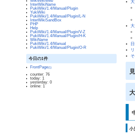
WikiWikiWeb
大
InterWikiName
PukiWiki/1.4/Manual/Plugin
YukiWiki
PukiWiki/1.4/Manual/Plugin/L-N
InterWikiSandBox
PHP
大
Help
PukiWiki/1.4/Manual/Plugin/V-Z
PukiWiki/1.4/Manual/Plugin/H-K
WikiName
日
PukiWiki/1.4/Manual
PukiWiki/1.4/Manual/Plugin/O-R
リ
そ
今日の1件
FrontPage
(1)
counter: 76
today: 1
yesterday: 0
online: 1
大
小