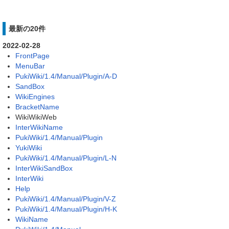
最新の20件
2022-02-28
FrontPage
MenuBar
PukiWiki/1.4/Manual/Plugin/A-D
SandBox
WikiEngines
BracketName
WikiWikiWeb
InterWikiName
PukiWiki/1.4/Manual/Plugin
YukiWiki
PukiWiki/1.4/Manual/Plugin/L-N
InterWikiSandBox
InterWiki
Help
PukiWiki/1.4/Manual/Plugin/V-Z
PukiWiki/1.4/Manual/Plugin/H-K
WikiName