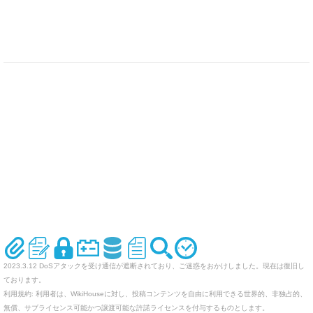
2023.3.12 DoSアタックを受け通信が遮断されており、ご迷惑をおかけしました。現在は復旧し
ております。
利用規約: 利用者は、WikiHouseに対し、投稿コンテンツを自由に利用できる世界的、非独占的、
無償、サブライセンス可能かつ譲渡可能な許諾ライセンスを付与するものとします。