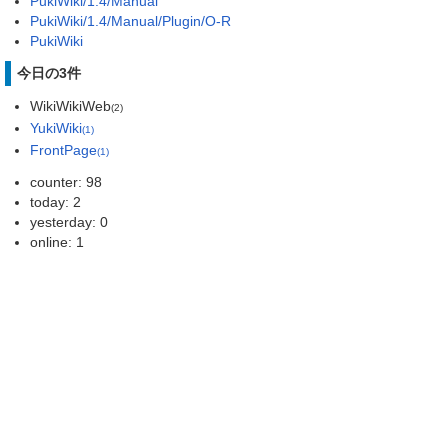
PukiWiki/1.4/Manual
PukiWiki/1.4/Manual/Plugin/O-R
PukiWiki
今日の3件
WikiWikiWeb
(2)
YukiWiki
(1)
FrontPage
(1)
counter: 98
today: 2
yesterday: 0
online: 1