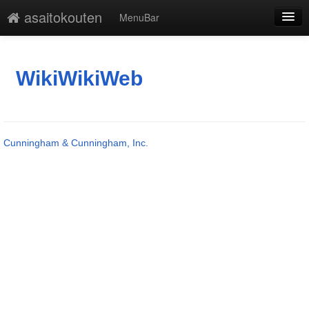
asaitokouten
MenuBar
編集
添付
WikiWikiWeb
凍結
新規
Cunningham & Cunningham, Inc.
最終更新
一覧
単語検索