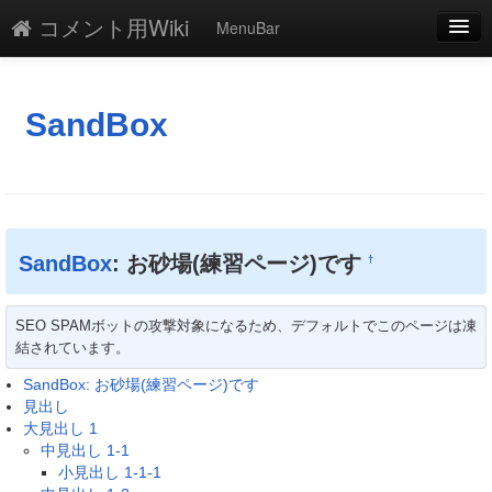
コメント用Wiki
MenuBar
編集
添付
SandBox
凍結解除
新規
最終更新
SandBox
: お砂場(練習ページ)です
†
一覧
SEO SPAMボットの攻撃対象になるため、デフォルトでこのページは凍
単語検索
結されています。
SandBox: お砂場(練習ページ)です
見出し
大見出し 1
中見出し 1-1
小見出し 1-1-1