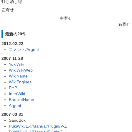
打ち消し線
左寄せ
中寄せ
右寄せ
最新の20件
2012-02-22
コメント/Argent
2007-11-28
YukiWiki
WikiWikiWeb
WikiName
WikiEngines
PHP
InterWiki
BracketName
Argent
2007-03-31
SandBox
PukiWiki/1.4/Manual/Plugin/V-Z
PukiWiki/1.4/Manual/Plugin/S-U