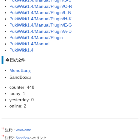
PukiWiki/1.4/Manual/Plugin/O-R
PukiWiki/1.4/Manual/Plugin/L-N
PukiWiki/1.4/Manual/Plugin/H-K
PukiWiki/1.4/Manual/Plugin/E-G
PukiWiki/1.4/Manual/Plugin/A-D
PukiWiki/1.4/Manual/Plugin
PukiWiki/1.4/Manual
PukiWiki/1.4
今日の2件
MenuBar
(1)
SandBox
(1)
counter: 448
today: 1
yesterday: 0
online: 2
*1
注釈1:
WikiName
*2
注釈2:
SandBox
へのリンク