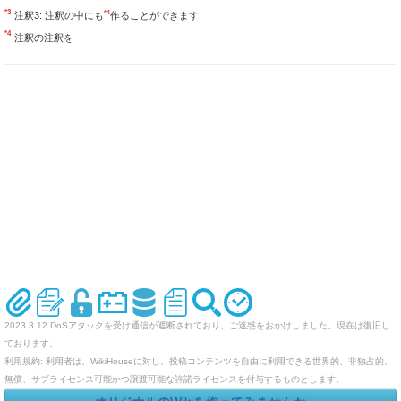
*3
*4
注釈3: 注釈の中にも
作ることができます
*4
注釈の注釈を
2023.3.12 DoSアタックを受け通信が遮断されており、ご迷惑をおかけしました。現在は復旧し
ております。
利用規約: 利用者は、WikiHouseに対し、投稿コンテンツを自由に利用できる世界的、非独占的、
無償、サブライセンス可能かつ譲渡可能な許諾ライセンスを付与するものとします。