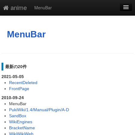
anime
MenuBar
編集
添付
MenuBar
凍結
新規
最新の20件
最終更新
2021-05-05
一覧
RecentDeleted
FrontPage
単語検索
2010-09-24
MenuBar
PukiWiki/1.4/Manual/Plugin/A-D
SandBox
WikiEngines
BracketName
WikiWikiWeb