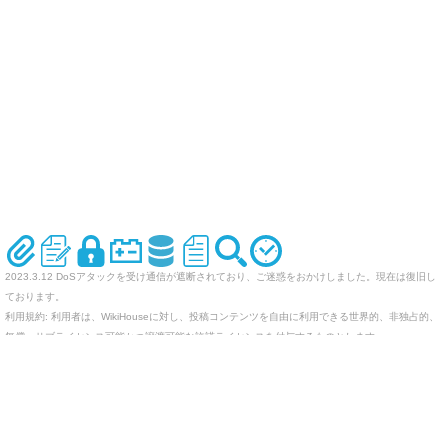
2023.3.12 DoSアタックを受け通信が遮断されており、ご迷惑をおかけしました。現在は復旧し
ております。
利用規約: 利用者は、WikiHouseに対し、投稿コンテンツを自由に利用できる世界的、非独占的、
無償、サブライセンス可能かつ譲渡可能な許諾ライセンスを付与するものとします。
オリジナルのWikiを作ってみませんか
Last-modified: 2010-09-24 (金) 18:44:25 (5797d)
エラー等で表示されないページがありましたら、URLを support@wikihouse.com までご連絡願い
ます。
Site admin:
WikiHouse - 無料レンタルWikiサービス
:
WikiHouseランキング