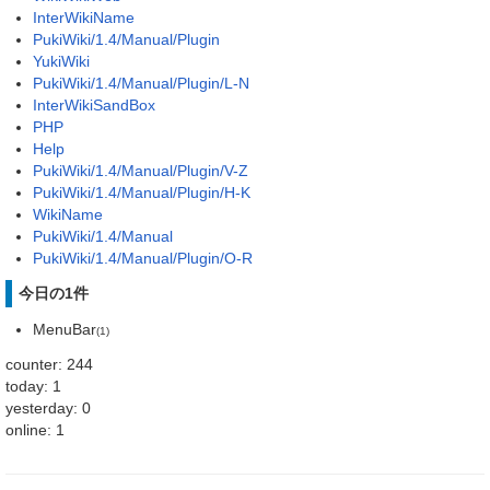
InterWikiName
PukiWiki/1.4/Manual/Plugin
YukiWiki
PukiWiki/1.4/Manual/Plugin/L-N
InterWikiSandBox
PHP
Help
PukiWiki/1.4/Manual/Plugin/V-Z
PukiWiki/1.4/Manual/Plugin/H-K
WikiName
PukiWiki/1.4/Manual
PukiWiki/1.4/Manual/Plugin/O-R
今日の1件
MenuBar
(1)
counter: 244
today: 1
yesterday: 0
online: 1