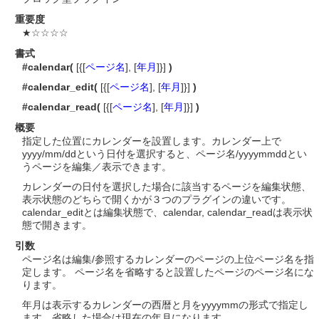
重要度
★☆☆☆☆
書式
#calendar(
[{[
ページ名
], [
年月
]}]
)
#calendar_edit(
[{[
ページ名
], [
年月
]}]
)
#calendar_read(
[{[
ページ名
], [
年月
]}]
)
概要
指定した位置にカレンダーを設置します。カレンダー上で
yyyy/mm/ddという日付を選択すると、ページ名/yyyymmddとい
うページを編集／表示できます。
カレンダーの日付を選択した場合に該当するページを編集状態、
表示状態のどちらで開くかが３つのプラグインの違いです。
calendar_editとは編集状態で、calendar, calendar_readは表示状
態で開きます。
引数
ページ名は編集/参照するカレンダーのページの上位ページ名を指
定します。 ページ名を省略すると設置したページのページ名にな
ります。
年月は表示するカレンダーの西暦と月をyyyymmの形式で指定し
ます。省略した場合は現在の年月になります。