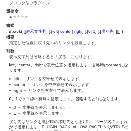
ブロック型プラグイン
重要度
★☆☆☆☆
書式
#back(
[[
表示文字列
] [,[
left
|
center
|
right
] [,[
0
|
1
] [,[
戻り先
] ]]]]
)
概要
指定した位置に戻り先へのリンクを設置します。
引数
表示文字列は省略すると「戻る」になります。
left、center、rightで表示位置を指定します。省略時はcenterにな
ります。
left － リンクを左寄せで表示します。
center － リンクを中央寄せで表示します。
right － リンクを右寄せで表示します。
0、1で水平線の有無を指定します。省略すると1になります。
0 － 水平線を表示しません。
1 － 水平線を表示します。
戻り先はリンクを選択時の移動先となるURL、ページ名のいずれ
かで指定します。PLUGIN_BACK_ALLOW_PAGELINKがTRUEの