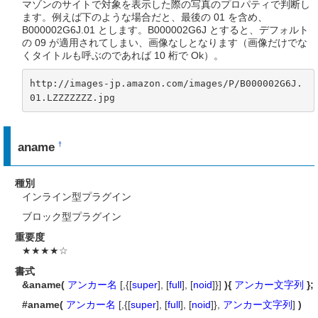
マゾンのサイトで対象を表示した際の写真のプロパティで判断し
ます。例えば下のような場合だと、最後の 01 を含め、
B000002G6J.01 とします。B000002G6J とすると、デフォルト
の 09 が適用されてしまい、画像なしとなります（画像だけでな
くタイトルも呼ぶのであれば 10 桁で Ok）。
http://images-jp.amazon.com/images/P/B000002G6J.
01.LZZZZZZZ.jpg
aname
†
種別
インライン型プラグイン
ブロック型プラグイン
重要度
★★★★☆
書式
&aname(
アンカー名
[,{[
super
], [
full
], [
noid
]}]
){
アンカー文字列
};
#aname(
アンカー名
[,{[
super
], [
full
], [
noid
]},
アンカー文字列
]
)