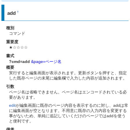
add
†
種別
コマンド
重要度
★☆☆☆☆
書式
?cmd=add
&page=ページ名
概要
実行すると編集画面が表示されます。更新ボタンを押すと、指定
した既存ページの末尾に編集欄で入力した内容が追加されます。
引数
ページ名は省略できません。ページ名はエンコードされている必
要があります。
edit
が編集画面に既存のページ内容を表示するのに対し、addは常
に編集画面が空となります。不用意に既存の入力内容を変更する
事がないため、単純に追記していくだけのページではaddを使う
と便利です。
備考