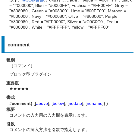
以下、
W3C勧告書
より抜粋した色名。 Aqua = "#00FFFF", Black
= "#000000", Blue = "#0000FF", Fuchsia = "#FF00FF", Gray =
"#808080", Green = "#008000", Lime = "#00FF00", Maroon =
"#800000", Navy = "#000080", Olive = "#808000", Purple =
"#800080", Red = "#FF0000", Silver = "#C0C0C0", Teal =
"#008080", White = "#FFFFFF", Yellow = "#FFFF00"
comment
†
種別
（コマンド）
ブロック型プラグイン
重要度
★★★★★
書式
#comment(
{[
above
], [
below
], [
nodate
], [
noname
]}
)
概要
コメントの入力用の入力欄を表示します。
引数
コメントの挿入方法を引数で指定します。