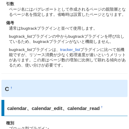
引数
ページ名にはバグレポートとして作成されるページの親階層とな
るページ名を指定します。省略時は設置したページとなります。
備考
通常はbugtrackプラグインと並べて使用します。
bugtrack_listプラグインの中からbugtrackプラグインを呼び出し
ているため、bugtrackプラグインがないと機能しません。
bugtrack_listプラグインは、
tracker_list
プラグインに比べて低機
能ですが、リソース消費が少なく処理速度が速いというメリット
があります。この差はページ数の増加に比例して顕れる傾向があ
るため、使い分けが必要です。
C
†
calendar、calendar_edit、calendar_read
†
種別
ブロック型プラグイン