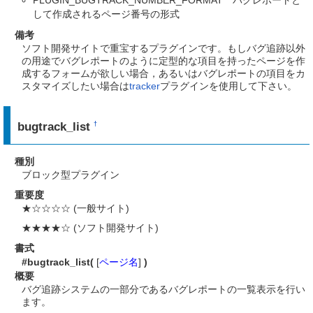
して作成されるページ番号の形式
備考
ソフト開発サイトで重宝するプラグインです。もしバグ追跡以外
の用途でバグレポートのように定型的な項目を持ったページを作
成するフォームが欲しい場合，あるいはバグレポートの項目をカ
スタマイズしたい場合は
tracker
プラグインを使用して下さい。
bugtrack_list
†
種別
ブロック型プラグイン
重要度
★☆☆☆☆ (一般サイト)
★★★★☆ (ソフト開発サイト)
書式
#bugtrack_list(
[
ページ名
]
)
概要
バグ追跡システムの一部分であるバグレポートの一覧表示を行い
ます。