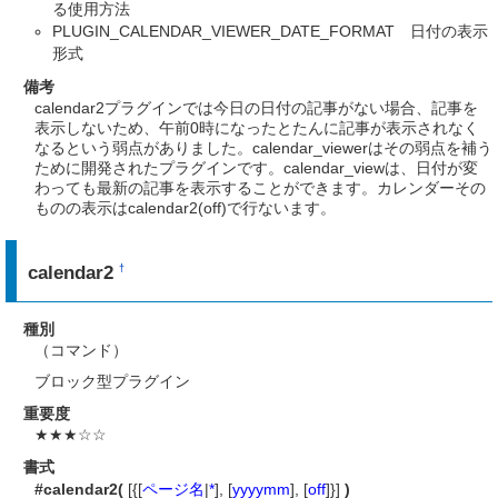
る使用方法
PLUGIN_CALENDAR_VIEWER_DATE_FORMAT 日付の表示
形式
備考
calendar2プラグインでは今日の日付の記事がない場合、記事を
表示しないため、午前0時になったとたんに記事が表示されなく
なるという弱点がありました。calendar_viewerはその弱点を補う
ために開発されたプラグインです。calendar_viewは、日付が変
わっても最新の記事を表示することができます。カレンダーその
ものの表示はcalendar2(off)で行ないます。
calendar2
†
種別
（コマンド）
ブロック型プラグイン
重要度
★★★☆☆
書式
#calendar2(
[{[
ページ名
|
*
], [
yyyymm
], [
off
]}]
)