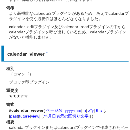
備考
より高機能なcalendar2プラグインがあるため、あえてcalendarプ
ラグインを使う必要性はほとんどなくなりました。
calendar_editプラグイン及びcalendar_readプラグインの中から
calendarプラグインを呼び出しているため、calendarプラグイン
がないと機能しません。
calendar_viewer
†
種別
（コマンド）
ブロック型プラグイン
重要度
★★★☆☆
書式
#calendar_viewer(
ページ名
,
yyyy-mm
|
n
|
x*y
|
this
[,
[
past
|
future
|
view
] [,
年月日表示の区切り文字
]]
)
概要
calendarプラグインまたはcalendar2プラグインで作成されたペー