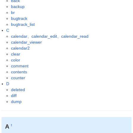
back
backup
br
bugtrack
bugtrack_list
C
calendar、calendar_edit、calendar_read
calendar_viewer
calendar2
clear
color
comment
contents
counter
D
deleted
diff
dump
A
†