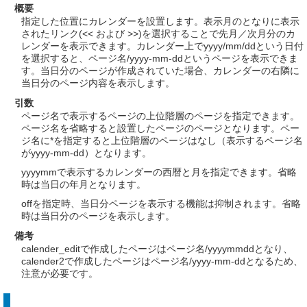
概要
指定した位置にカレンダーを設置します。表示月のとなりに表示
されたリンク(<< および >>)を選択することで先月／次月分のカ
レンダーを表示できます。カレンダー上でyyyy/mm/ddという日付
を選択すると、ページ名/yyyy-mm-ddというページを表示できま
す。当日分のページが作成されていた場合、カレンダーの右隣に
当日分のページ内容を表示します。
引数
ページ名で表示するページの上位階層のページを指定できます。
ページ名を省略すると設置したページのページとなります。ペー
ジ名に*を指定すると上位階層のページはなし（表示するページ名
がyyyy-mm-dd）となります。
yyyymmで表示するカレンダーの西暦と月を指定できます。省略
時は当日の年月となります。
offを指定時、当日分ページを表示する機能は抑制されます。省略
時は当日分のページを表示します。
備考
calender_editで作成したページはページ名/yyyymmddとなり、
calender2で作成したページはページ名/yyyy-mm-ddとなるため、
注意が必要です。