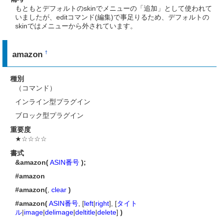
もともとデフォルトのskinでメニューの「追加」として使われて
いましたが、editコマンド(編集)で事足りるため、デフォルトの
skinではメニューから外されています。
amazon
†
種別
（コマンド）
インライン型プラグイン
ブロック型プラグイン
重要度
★☆☆☆☆
書式
&amazon(
ASIN番号
);
#amazon
#amazon(
,
clear
)
#amazon(
ASIN番号
, [
left
|
right
], [
タイト
ル
|
image
|
delimage
|
deltitle
|
delete
]
)