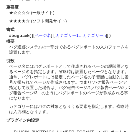
重要度
★☆☆☆☆ (一般サイト)
★★★★☆ (ソフト開発サイト)
書式
#bugtrack(
[[
ページ名
] [
,カテゴリー1…カテゴリーn
]]
)
概要
バグ追跡システムの一部分であるバグレポートの入力フォームを
設置します。
引数
ページ名にはバグレポートとして作成されるページの親階層とな
るページ名を指定します。省略時は設置したページとなります。
通常、バグレポートには指定したページ名の子階層に自動的に番
号が振られてページが作成されます。つまり"バグ報告ページ"と
指定して設置した場合は、バグ報告ページ/1,バグ報告ページ/2,バ
グ報告ページ/3…のようにバグレポートのページが作成される事
になります。
カテゴリーにはバグの対象となりうる要素を指定します。省略時
は入力欄となります。
プラグイン内設定
PLUGIN_BUGTRACK_NUMBER_FORMAT バグレポートと