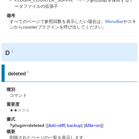
PLUGIN_COUNTER_SUFFIX ページ参照回数を保持するデ
ータファイルの拡張子
備考
すべてのページで参照回数を表示したい場合は、
MenuBar
やスキ
ンからcounterプラグインを呼び出してください。
D
†
deleted
†
種別
コマンド
重要度
★★☆☆☆
書式
?plugin=deleted
{[
&dir=diff
|
backup
] [
&file=on
]}
概要
削除されたページの一覧を表示します。