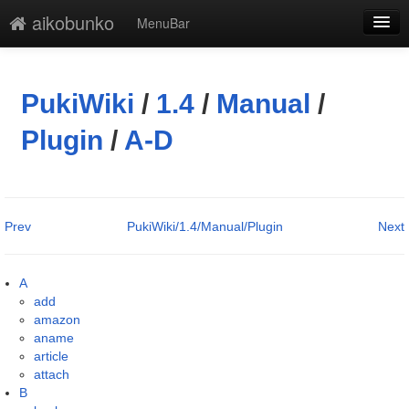
aikobunko
MenuBar
編集
添付
PukiWiki
/
1.4
/
Manual
/
凍結解除
Plugin
/
A-D
新規
最終更新
Prev
PukiWiki/1.4/Manual/Plugin
Next
一覧
単語検索
A
add
amazon
aname
article
attach
B