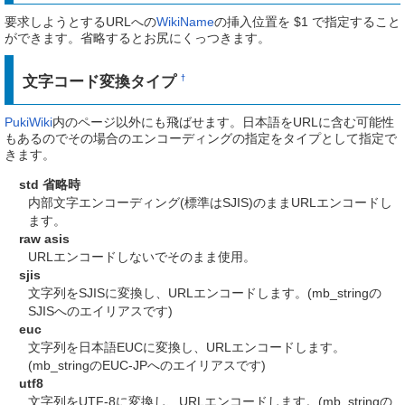
要求しようとするURLへの
WikiName
の挿入位置を $1 で指定すること
ができます。省略するとお尻にくっつきます。
文字コード変換タイプ
†
PukiWiki
内のページ以外にも飛ばせます。日本語をURLに含む可能性
もあるのでその場合のエンコーディングの指定をタイプとして指定で
きます。
std 省略時
内部文字エンコーディング(標準はSJIS)のままURLエンコードし
ます。
raw asis
URLエンコードしないでそのまま使用。
sjis
文字列をSJISに変換し、URLエンコードします。(mb_stringの
SJISへのエイリアスです)
euc
文字列を日本語EUCに変換し、URLエンコードします。
(mb_stringのEUC-JPへのエイリアスです)
utf8
文字列をUTF-8に変換し、URLエンコードします。(mb_stringの