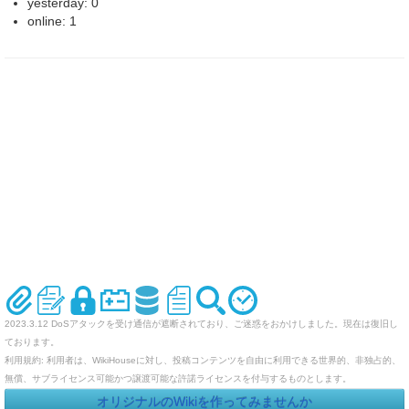
yesterday: 0
online: 1
2023.3.12 DoSアタックを受け通信が遮断されており、ご迷惑をおかけしました。現在は復旧し
ております。
利用規約: 利用者は、WikiHouseに対し、投稿コンテンツを自由に利用できる世界的、非独占的、
無償、サブライセンス可能かつ譲渡可能な許諾ライセンスを付与するものとします。
オリジナルのWikiを作ってみませんか