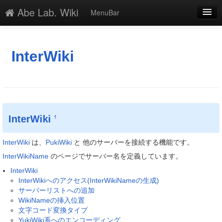
Abe Lab. Wiki
MenuBar
編集
添付
InterWiki
凍結
新規
最終更新
InterWiki
†
一覧
InterWiki
は、
PukiWiki
と 他のサーバーを接続する機能です。
単語検索
InterWikiName
のページでサーバー名を定義しています。
InterWiki
InterWikiへのアクセス(InterWikiNameの生成)
サーバーリストへの追加
WikiNameの挿入位置
文字コード変換タイプ
YukiWiki系へのエンコーディング