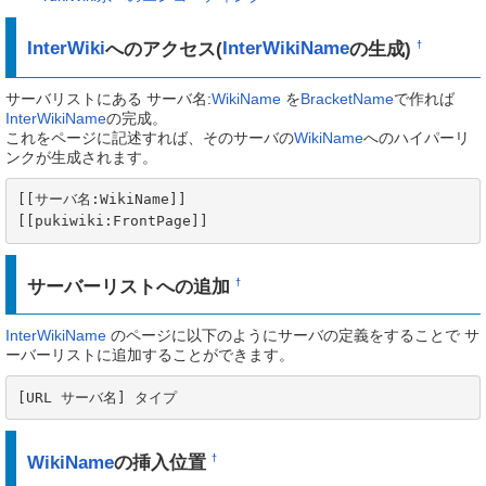
InterWiki
へのアクセス(
InterWikiName
の生成)
†
サーバリストにある サーバ名:
WikiName
を
BracketName
で作れば
InterWikiName
の完成。
これをページに記述すれば、そのサーバの
WikiName
へのハイパーリ
ンクが生成されます。
[[サーバ名:WikiName]]

[[pukiwiki:FrontPage]]
サーバーリストへの追加
†
InterWikiName
のページに以下のようにサーバの定義をすることで サ
ーバーリストに追加することができます。
[URL サーバ名] タイプ
WikiName
の挿入位置
†