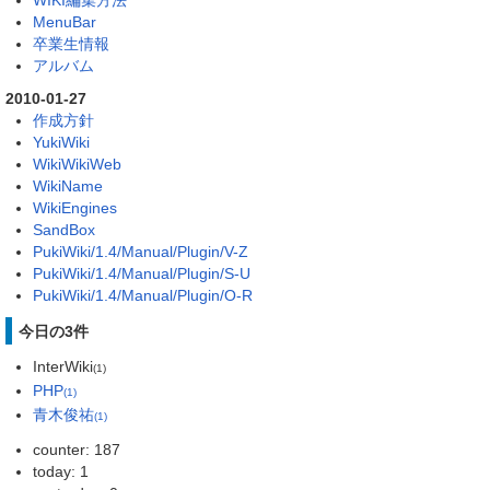
MenuBar
卒業生情報
アルバム
2010-01-27
作成方針
YukiWiki
WikiWikiWeb
WikiName
WikiEngines
SandBox
PukiWiki/1.4/Manual/Plugin/V-Z
PukiWiki/1.4/Manual/Plugin/S-U
PukiWiki/1.4/Manual/Plugin/O-R
今日の3件
InterWiki
(1)
PHP
(1)
青木俊祐
(1)
counter: 187
today: 1