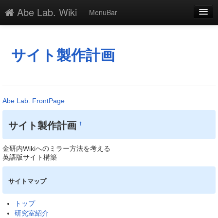
Abe Lab. Wiki
MenuBar
編集
添付
サイト製作計画
凍結
新規
Abe Lab. FrontPage
最終更新
サイト製作計画
†
一覧
単語検索
金研内Wikiへのミラー方法を考える
英語版サイト構築
サイトマップ
トップ
研究室紹介