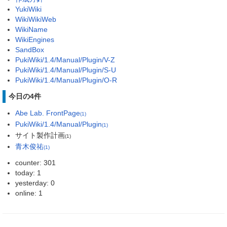
YukiWiki
WikiWikiWeb
WikiName
WikiEngines
SandBox
PukiWiki/1.4/Manual/Plugin/V-Z
PukiWiki/1.4/Manual/Plugin/S-U
PukiWiki/1.4/Manual/Plugin/O-R
今日の4件
Abe Lab. FrontPage
(1)
PukiWiki/1.4/Manual/Plugin
(1)
サイト製作計画
(1)
青木俊祐
(1)
counter: 301
today: 1
yesterday: 0
online: 1