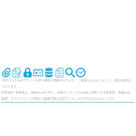
2023.3.12 DoSアタックを受け通信が遮断されており、ご迷惑をおかけしました。現在は復旧し
ております。
利用規約: 利用者は、WikiHouseに対し、投稿コンテンツを自由に利用できる世界的、非独占的、
無償、サブライセンス可能かつ譲渡可能な許諾ライセンスを付与するものとします。
オリジナルのWikiを作ってみませんか
Last-modified: 2010-01-28 (木) 13:52:39 (6035d)
エラー等で表示されないページがありましたら、URLを support@wikihouse.com までご連絡願い
ます。
Site admin:
WikiHouse - 無料レンタルWikiサービス
:
WikiHouseランキング