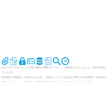
2023.3.12 DoSアタックを受け通信が遮断されており、ご迷惑をおかけしました。現在は復旧し
ております。
利用規約: 利用者は、WikiHouseに対し、投稿コンテンツを自由に利用できる世界的、非独占的、
無償、サブライセンス可能かつ譲渡可能な許諾ライセンスを付与するものとします。
オリジナルのWikiを作ってみませんか
Last-modified: 2010-07-10 (土) 10:53:22 (5873d)
エラー等で表示されないページがありましたら、URLを support@wikihouse.com までご連絡願い
ます。
Site admin:
WikiHouse - 無料レンタルWikiサービス
:
WikiHouseランキング