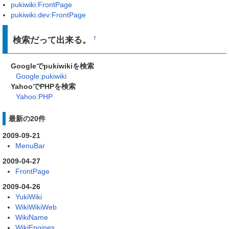
pukiwiki:FrontPage
pukiwiki.dev:FrontPage
検索だって出来る。
†
Googleでpukiwikiを検索
Google:pukiwiki
YahooでPHPを検索
Yahoo:PHP
最新の20件
2009-09-21
MenuBar
2009-04-27
FrontPage
2009-04-26
YukiWiki
WikiWikiWeb
WikiName
WikiEngines