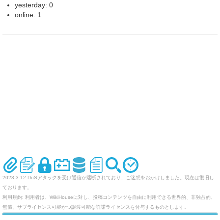
yesterday: 0
online: 1
2023.3.12 DoSアタックを受け通信が遮断されており、ご迷惑をおかけしました。現在は復旧し
ております。
利用規約: 利用者は、WikiHouseに対し、投稿コンテンツを自由に利用できる世界的、非独占的、
無償、サブライセンス可能かつ譲渡可能な許諾ライセンスを付与するものとします。
オリジナルのWikiを作ってみませんか