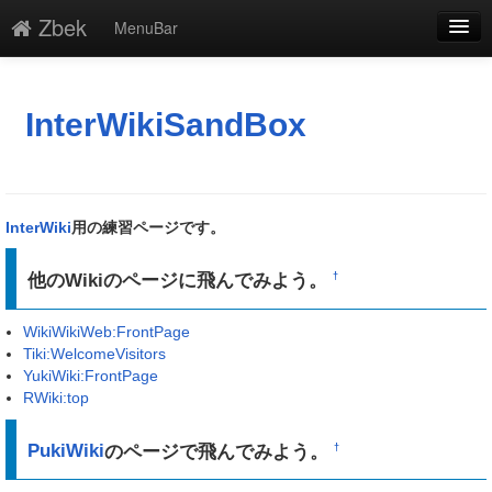
Zbek
MenuBar
編集
添付
InterWikiSandBox
凍結
新規
InterWiki
用の練習ページです。
最終更新
他のWikiのページに飛んでみよう。
†
一覧
WikiWikiWeb:FrontPage
単語検索
Tiki:WelcomeVisitors
YukiWiki:FrontPage
RWiki:top
PukiWiki
のページで飛んでみよう。
†