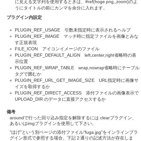
に見える文字列を使用するときは、#ref(hoge.png,,zoom)のよ
うにタイトルの前にカンマを余分に入れます。
プラグイン内設定
PLUGIN_REF_USAGE 引数未指定時に表示されるヘルプ
PLUGIN_REF_IMAGE マッチ時に指定ファイルを画像とみな
す正規表現
FILE_ICON アイコンイメージのファイル
PLUGIN_REF_DEFAULT_ALIGN left,center,right省略時の表
示位置
PLUGIN_REF_WRAP_TABLE wrap,nowrap省略時にテーブル
タグで囲むか
PLUGIN_REF_URL_GET_IMAGE_SIZE URL指定時に画像サ
イズを取得するか
PLUGIN_REF_DIRECT_ACCESS 添付ファイルの画像表示で
UPLOAD_DIR のデータに直接アクセスするか
備考
aroundで行った回り込み指定を解除するには clearプラグイン、
あるいはimgプラグインを使用して下さい。
"ほげ"という別ページの添付ファイル"fuga.jpg"をインラインプラ
グイン形式で参照する場合、下記２通りの記述方法が存在しま