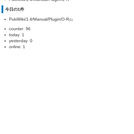
今日の1件
PukiWiki/1.4/Manual/Plugin/O-R
(1)
counter: 96
today: 1
yesterday: 0
online: 1