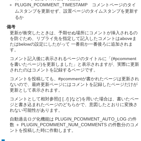
PLUGIN_PCOMMENT_TIMESTAMP コメントページのタイ
ムスタンプを更新せず、設置ページのタイムスタンプを更新す
るか
備考
更新が衝突したときは、予期せぬ場所にコメントが挿入されるの
を防ぐため、リプライ先を指定して記入したコメントはaboveま
たはbelowの設定にしたがって 一番前か一番後ろに追加されま
す。
コメント記入後に表示されるページのタイトルに「(#pcomment
を書いたページ)を更新しました」と表示されますが、実際に更新
されたのはコメントを記録するページです。
コメントを投稿しても、#pcommentが書かれたページは更新され
ないので、最終更新ページにはコメントを記録したページだけが
更新として表示されます。
コメントとして相対参照([ [../] ]など)を用いた場合は、書いたペー
ジと書き込まれたページのどちらかで、意図したとおりに変換さ
れない可能性があります。
自動過去ログ化機能は PLUGIN_PCOMMENT_AUTO_LOG の件
数 ＋ PLUGIN_PCOMMENT_NUM_COMMENTS の件数分のコメ
ントを投稿した時に作動します。