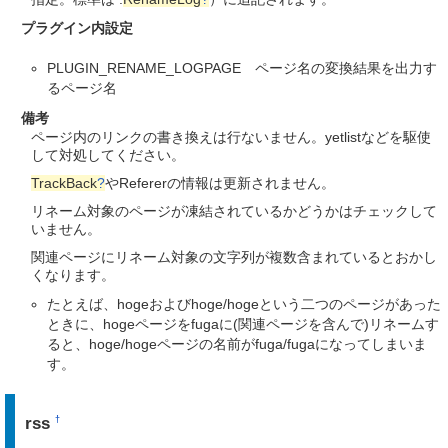
プラグイン内設定
PLUGIN_RENAME_LOGPAGE ページ名の変換結果を出力す
るページ名
備考
ページ内のリンクの書き換えは行ないません。yetlistなどを駆使
して対処してください。
TrackBack
?
やRefererの情報は更新されません。
リネーム対象のページが凍結されているかどうかはチェックして
いません。
関連ページにリネーム対象の文字列が複数含まれているとおかし
くなります。
たとえば、hogeおよびhoge/hogeという二つのページがあった
ときに、hogeページをfugaに(関連ページを含んで)リネームす
ると、hoge/hogeページの名前がfuga/fugaになってしまいま
す。
rss
†