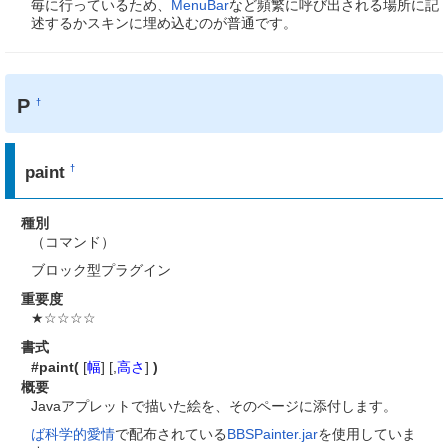
毎に行っているため、
MenuBar
など頻繁に呼び出される場所に記
述するかスキンに埋め込むのが普通です。
P
†
paint
†
種別
（コマンド）
ブロック型プラグイン
重要度
★☆☆☆☆
書式
#paint(
[
幅
] [,
高さ
]
)
概要
Javaアプレットで描いた絵を、そのページに添付します。
ば科学的愛情
で配布されている
BBSPainter.jar
を使用していま