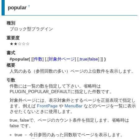
popular
†
種別
ブロック型プラグイン
重要度
★★☆☆☆
書式
#popular(
[[
件数
] [,[
対象外ページ
] [,
true
|
false
] ]]
)
概要
人気のある（参照回数の多い）ページの上位数件を表示します。
引数
件数には一覧の数を指定して下さい。省略時は
PLUGIN_POPULAR_DEFAULTに指定した件数です。
対象外ページには、表示対象外とするページを正規表現で指定し
ます。例えば
FrontPage
や
MenuBar
などのページを一覧に表示
させたくないときに使用します。
true, falseで、ページのカウント条件を指定します。省略時は
false です。
true － 今日参照のあった回数順でページを表示します。