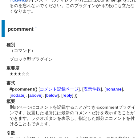
PukiWiki
のインストールディレクトリに上記BBSPainter.jarを入れ
るのを忘れないでください。このプラグインが何の役にも立たな
くなります。
pcomment
†
種別
（コマンド）
ブロック型プラグイン
重要度
★★★☆☆
書式
#pcomment(
{ [
コメント記録ページ
], [
表示件数
], [
noname
],
[
nodate
], [
above
], [
below
], [
reply
] }
)
概要
別のページにコメントを記録することができるcommentプラグイ
ンです。設置した場所には最新のコメントだけを表示することが
できます。ラジオボタンを表示し、指定した部分にコメントを付
けることもできます。
引数