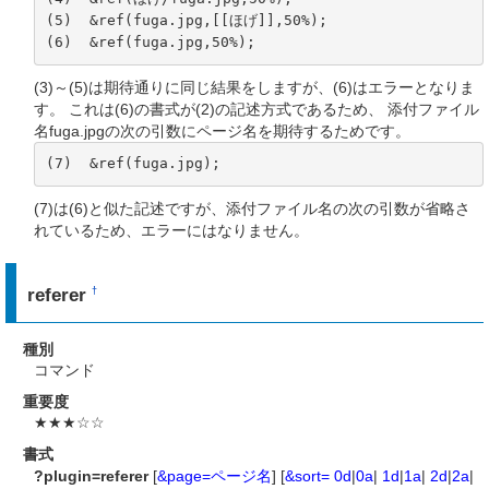
(5)  &ref(fuga.jpg,[[ほげ]],50%);

(6)  &ref(fuga.jpg,50%);
(3)～(5)は期待通りに同じ結果をしますが、(6)はエラーとなりま
す。 これは(6)の書式が(2)の記述方式であるため、 添付ファイル
名fuga.jpgの次の引数にページ名を期待するためです。
(7)  &ref(fuga.jpg);
(7)は(6)と似た記述ですが、添付ファイル名の次の引数が省略さ
れているため、エラーにはなりません。
referer
†
種別
コマンド
重要度
★★★☆☆
書式
?plugin=referer
[
&page=ページ名
] [
&sort=
0d
|
0a
|
1d
|
1a
|
2d
|
2a
|