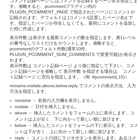
コメント記録ページ にはコメントを記録するページ名を指定しま
す。省略すると、pcommentプラグイン内の
PLUGIN_PCOMMENT_PAGE で指定されたページにコメントが
記録されます。デフォルトは [コメント/(設置したページ名)] で
す。指定したページが存在しなくても、最初にコメントを追加し
た時に作成します。
表示件数 は表示する最新コメントの数を指定します。第1レベル
の番号なしリストだけをカウントします。省略すると、
pcommentのデフォルト件数(通常10件。
PLUGIN_PCOMMENT_NUM_COMMENTS で変更可能)が表示さ
れます。
表示件数は コメント記録ページ より後に指定して下さい。コメ
ント記録ページを省略して 表示件数 を指定する場合は、 コメン
ト記録ページ に空白を指定します。（例: #pcomment(,15)）
noname,nodate,above,below,reply でコメントの表示方法、入力
方法を指定します。
noname － 名前の入力欄を表示しません。
nodate － 日付を挿入しません。
above － 挿入したコメントをフォームの上に表示します。コ
メントは上が古く、下に向かって新しい順に並びます。
below － 挿入したコメントをフォームの下に表示します。コメ
ントは下が古く、上に向かって新しい順に並びます。
reply － コメントの頭にラジオボタンを表示します。あるコメ