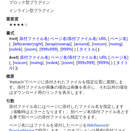
ブロック型プラグイン
インライン型プラグイン
重要度
★★★★☆
書式
#ref(
添付ファイル名
|
ページ名/添付ファイル名
|
URL
[,
ページ名
]
{, [
left
|
center
|
right
], [
wrap
|
nowrap
], [
around
], [
noicon
], [
noimg
],
[
nolink
], [
zoom
], [
999x999
], [
999%
] } [,
タイトル
]
)
&ref(
添付ファイル名
|
ページ名/添付ファイル名
|
URL
[,
ページ名
]
{, [
noicon
], [
noimg
], [
nolink
], [
zoom
], [
999x999
], [
999%
] } [,
タイト
ル
]
);
概要
'#attach'でページに添付されたファイルを指定位置に展開しま
す。添付ファイルが画像の場合は画像を表示し、それ以外の場合
はダウンロード用のリンクを表示します。
引数
添付ファイル名にはページに添付したファイル名を指定します
（省略時はエラーとなります）。別ページ名/添付ファイル名とす
る事で別ページの添付ファイルも指定できます。
ページ名にはファイルを添付したページを
WikiName
か
BracketName
で指定します。このオプションは最初(添付ファイ