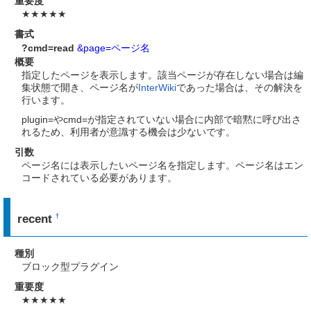
重要度
★★★★★
書式
?cmd=read
&page=ページ名
概要
指定したページを表示します。該当ページが存在しない場合は編
集状態で開き、ページ名が
InterWiki
であった場合は、その解決を
行います。
plugin=やcmd=が指定されていない場合に内部で暗黙に呼び出さ
れるため、利用者が意識する機会は少ないです。
引数
ページ名には表示したいページ名を指定します。ページ名はエン
コードされている必要があります。
recent
†
種別
ブロック型プラグイン
重要度
★★★★★