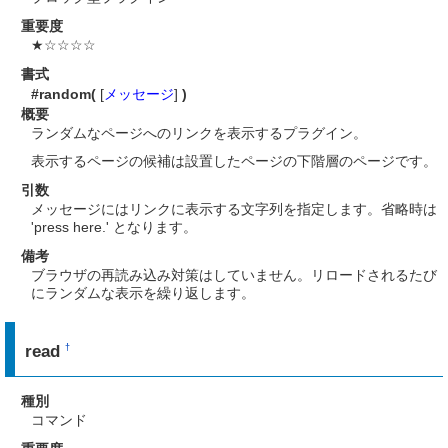
重要度
★☆☆☆☆
書式
#random(
[
メッセージ
]
)
概要
ランダムなページへのリンクを表示するプラグイン。
表示するページの候補は設置したページの下階層のページです。
引数
メッセージにはリンクに表示する文字列を指定します。省略時は
'press here.' となります。
備考
ブラウザの再読み込み対策はしていません。リロードされるたび
にランダムな表示を繰り返します。
read
†
種別
コマンド