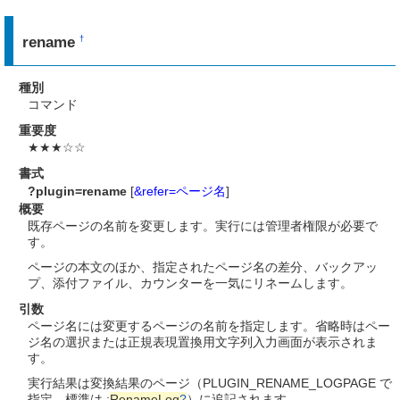
rename
†
種別
コマンド
重要度
★★★☆☆
書式
?plugin=rename
[
&refer=ページ名
]
概要
既存ページの名前を変更します。実行には管理者権限が必要で
す。
ページの本文のほか、指定されたページ名の差分、バックアッ
プ、添付ファイル、カウンターを一気にリネームします。
引数
ページ名には変更するページの名前を指定します。省略時はペー
ジ名の選択または正規表現置換用文字列入力画面が表示されま
す。
実行結果は変換結果のページ（PLUGIN_RENAME_LOGPAGE で
指定。標準は :
RenameLog
?
）に追記されます。