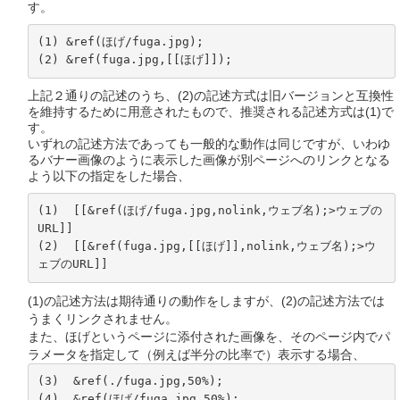
す。
(1) &ref(ほげ/fuga.jpg);

(2) &ref(fuga.jpg,[[ほげ]]);
上記２通りの記述のうち、(2)の記述方式は旧バージョンと互換性
を維持するために用意されたもので、推奨される記述方式は(1)で
す。
いずれの記述方法であっても一般的な動作は同じですが、いわゆ
るバナー画像のように表示した画像が別ページへのリンクとなる
よう以下の指定をした場合、
(1)  [[&ref(ほげ/fuga.jpg,nolink,ウェブ名);>ウェブの
URL]] 

(2)  [[&ref(fuga.jpg,[[ほげ]],nolink,ウェブ名);>ウ
ェブのURL]] 
(1)の記述方法は期待通りの動作をしますが、(2)の記述方法では
うまくリンクされません。
また、ほげというページに添付された画像を、そのページ内でパ
ラメータを指定して（例えば半分の比率で）表示する場合、
(3)  &ref(./fuga.jpg,50%);

(4)  &ref(ほげ/fuga.jpg,50%);
