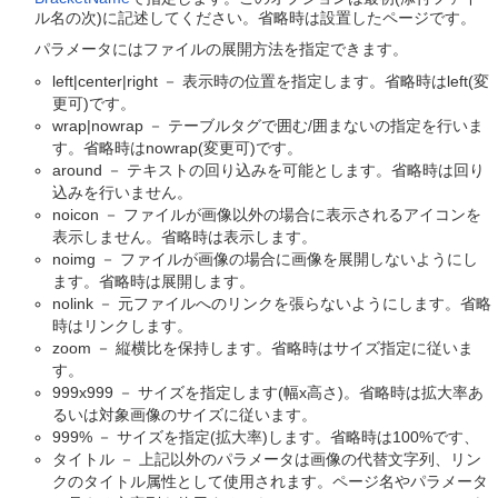
ル名の次)に記述してください。省略時は設置したページです。
パラメータにはファイルの展開方法を指定できます。
left|center|right － 表示時の位置を指定します。省略時はleft(変
更可)です。
wrap|nowrap － テーブルタグで囲む/囲まないの指定を行いま
す。省略時はnowrap(変更可)です。
around － テキストの回り込みを可能とします。省略時は回り
込みを行いません。
noicon － ファイルが画像以外の場合に表示されるアイコンを
表示しません。省略時は表示します。
noimg － ファイルが画像の場合に画像を展開しないようにし
ます。省略時は展開します。
nolink － 元ファイルへのリンクを張らないようにします。省略
時はリンクします。
zoom － 縦横比を保持します。省略時はサイズ指定に従いま
す。
999x999 － サイズを指定します(幅x高さ)。省略時は拡大率あ
るいは対象画像のサイズに従います。
999% － サイズを指定(拡大率)します。省略時は100%です、
タイトル － 上記以外のパラメータは画像の代替文字列、リン
クのタイトル属性として使用されます。ページ名やパラメータ