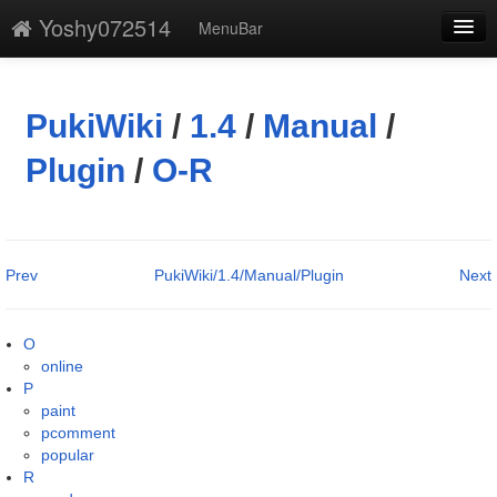
Yoshy072514
MenuBar
編集
添付
PukiWiki
/
1.4
/
Manual
/
凍結解除
Plugin
/
O-R
新規
最終更新
Prev
PukiWiki/1.4/Manual/Plugin
Next
一覧
単語検索
O
online
P
paint
pcomment
popular
R