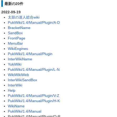
最新の20件
2022-09-19
太鼓の達人総合wiki
PukiWiki/1.4/Manual/Plugin/A-D
BracketName
SandBox
FrontPage
MenuBar
WikiEngines
PukiWiki/1.4/Manual/Plugin
InterWikiName
YukiWiki
PukiWiki/1.4/Manual/Plugin/L-N
WikiWikiWeb
InterWikiSandBox
InterWiki
Help
PukiWiki/1.4/Manual/Plugin/V-Z
PukiWiki/1.4/Manual/Plugin/H-K
WikiName
PukiWiki/1.4/Manual
PukiWiki/1.4/Manual/Plugin/O-R